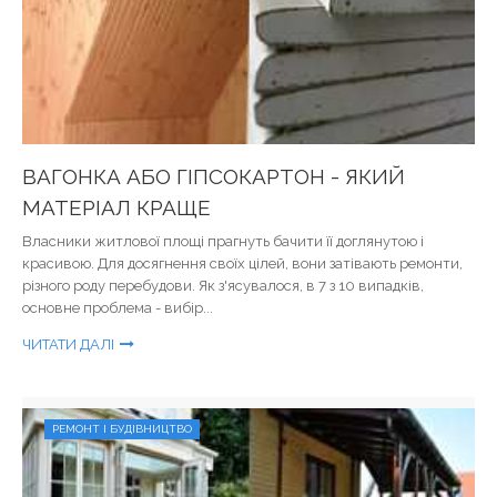
ВАГОНКА АБО ГІПСОКАРТОН - ЯКИЙ
МАТЕРІАЛ КРАЩЕ
Власники житлової площі прагнуть бачити її доглянутою і
красивою. Для досягнення своїх цілей, вони затівають ремонти,
різного роду перебудови. Як з'ясувалося, в 7 з 10 випадків,
основне проблема - вибір...
ЧИТАТИ ДАЛІ
РЕМОНТ І БУДІВНИЦТВО