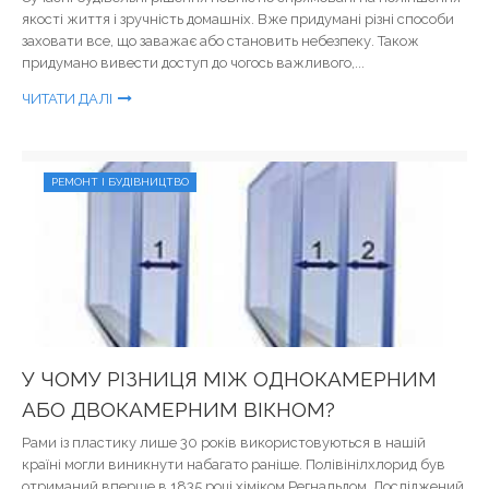
якості життя і зручність домашніх. Вже придумані різні способи
заховати все, що заважає або становить небезпеку. Також
придумано вивести доступ до чогось важливого,...
ЧИТАТИ ДАЛІ
РЕМОНТ І БУДІВНИЦТВО
У ЧОМУ РІЗНИЦЯ МІЖ ОДНОКАМЕРНИМ
АБО ДВОКАМЕРНИМ ВІКНОМ?
Рами із пластику лише 30 років використовуються в нашій
країні могли виникнути набагато раніше. Полівінілхлорид був
отриманий вперше в 1835 році хіміком Регнальдом. Досліджений