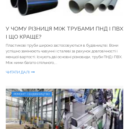
У ЧОМУ РІЗНИЦЯ МІЖ ТРУБАМИ ПНД І ПВХ
І ЩО КРАЩЕ?
Пластикові труби широко застосовуються в будівництві. Вони
успішно замінюють чавунні і сталеві за рахунок довговічності і
меншої вартості. Існують дві основні різновиди, труби ПНД і ПВХ.
Між ними багато спільного,...
ЧИТАТИ ДАЛІ
РЕМОНТ І БУДІВНИЦТВО