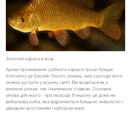
Золотий карась в воді
Ареал проживання срібного карася трохи більше
(спочатку це басейн Тихого океану, але сьогодні його
можна зустріти у всьому світі). Він водиться як у
великих річках, так і маленьких ставках. Основна
умова для нього - прісна вода. В іншому це дуже не
вибаглива риба, яка відрізняється більшою живучістю і
швидким зростанням і набором ваги.