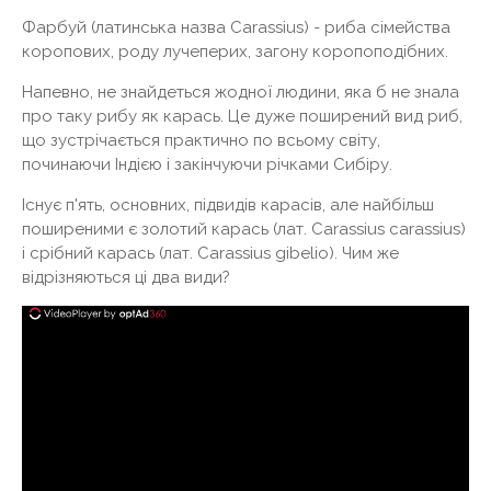
Фарбуй (латинська назва Carassius) - риба сімейства
коропових, роду лучеперих, загону коропоподібних.
Напевно, не знайдеться жодної людини, яка б не знала
про таку рибу як карась. Це дуже поширений вид риб,
що зустрічається практично по всьому світу,
починаючи Індією і закінчуючи річками Сибіру.
Існує п'ять, основних, підвидів карасів, але найбільш
поширеними є золотий карась (лат. Carassius carassius)
і срібний карась (лат. Carassius gibelio). Чим же
відрізняються ці два види?