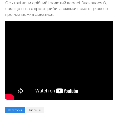
Ось такі вони срібний і золотий карасі. Здавалося б,
самі що ні на є прості риби, а скільки всього цікавого
про них можна дізнатися.
Категорія
Тварини