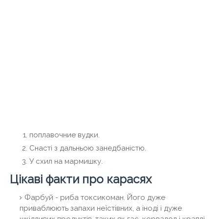
поплавочние вудки.
Снасті з дальньою занедбаністю.
У схил на мармишку.
Цікаві факти про карасях
Фарбуй - риба токсикоман. Його дуже
приваблюють запахи неїстівних, а іноді і дуже
шкідливих продуктів, таких як гас, корвалол і краплі