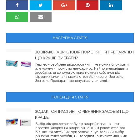
НАСТУПНА СТАТТЯ
ЗОВІРАКС І АЦИКЛОВІР ПОРІВНЯННЯ ПРЕПАРАТІВ І
ЩО КРАЩЕ ВИБРАТИ?
Герпес - серйозне захворювання, яке можна блокувати,
але усунути повністю неможливо. Найпопулярнішими
засобами, за допомогою яких можна позбутися від
вірусних висипань вважаються Ацикловір і Зовіракс.
Зовіракс Препарат пропонується у вигляді...
ПОПЕРЕДНЯ СТАТТЯ
ЗОДАК І СУПРАСТИН ПОРІВНЯННЯ ЗАСОБІВ І ЩО
КРАЩЕ
Вибір лікарського засобу від алергії завдання не з
простих. Хворих на алергію з кожним роком стає все
більше. На аптечних прилавках існує великий вибір
різноманітних засобів, які володіють антигістамінними