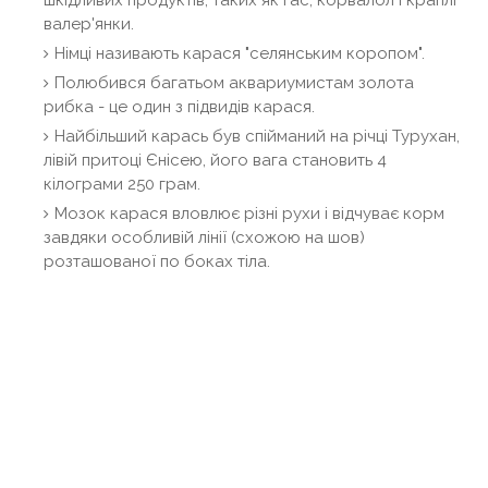
валер'янки.
Німці називають карася "селянським коропом".
Полюбився багатьом аквариумистам золота
рибка - це один з підвидів карася.
Найбільший карась був спійманий на річці Турухан,
лівій притоці Єнісею, його вага становить 4
кілограми 250 грам.
Мозок карася вловлює різні рухи і відчуває корм
завдяки особливій лінії (схожою на шов)
розташованої по боках тіла.