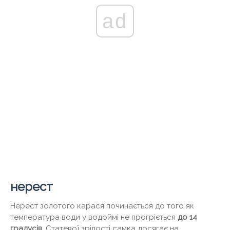
ad
нерест
Нерест золотого карася починається до того як
температура води у водоймі не прогріється
до 14
градусів
. Статевої зрілості самка досягає на