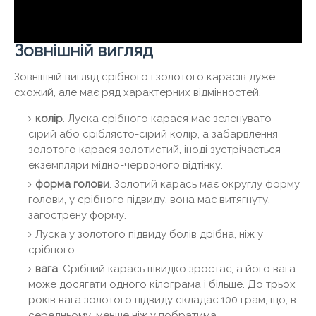
Зовнішній вигляд
Зовнішній вигляд срібного і золотого карасів дуже
схожий, але має ряд характерних відмінностей.
колір
. Луска срібного карася має зеленувато-
сірий або сріблясто-сірий колір, а забарвлення
золотого карася золотистий, іноді зустрічається
екземпляри мідно-червоного відтінку.
форма голови
. Золотий карась має округлу форму
голови, у срібного підвиду, вона має витягнуту,
загострену форму.
Луска у золотого підвиду болів дрібна, ніж у
срібного.
вага
. Срібний карась швидко зростає, а його вага
може досягати одного кілограма і більше. До трьох
років вага золотого підвиду складає 100 грам, що, в
середньому, менше ніж у побратима.