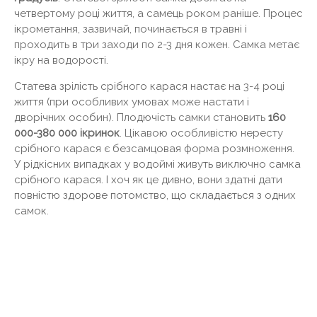
четвертому році життя, а самець роком раніше. Процес
ікрометання, зазвичай, починається в травні і
проходить в три заходи по 2-3 дня кожен. Самка метає
ікру на водорості.
Статева зрілість срібного карася настає на 3-4 році
життя (при особливих умовах може настати і
дворічних особин). Плодючість самки становить
160
000-380 000 ікринок
. Цікавою особливістю нересту
срібного карася є безсамцовая форма розмноження.
У рідкісних випадках у водоймі живуть виключно самка
срібного карася. І хоч як це дивно, вони здатні дати
повністю здорове потомство, що складається з одних
самок.