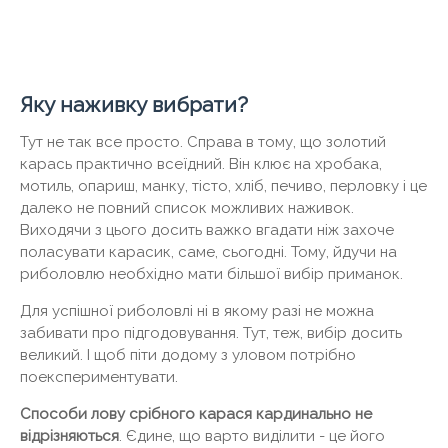
Яку наживку вибрати?
Тут не так все просто. Справа в тому, що золотий
карась практично всеїдний. Він клює на хробака,
мотиль, опариш, манку, тісто, хліб, печиво, перловку і це
далеко не повний список можливих наживок.
Виходячи з цього досить важко вгадати ніж захоче
поласувати карасик, саме, сьогодні. Тому, йдучи на
риболовлю необхідно мати більшої вибір приманок.
Для успішної риболовлі ні в якому разі не можна
забивати про підгодовування. Тут, теж, вибір досить
великий. І щоб піти додому з уловом потрібно
поекспериментувати.
Способи лову срібного карася кардинально не
відрізняються
. Єдине, що варто виділити - це його