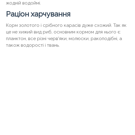
жодній водоймі.
Раціон харчування
Корм золотого і срібного карасів дуже схожий. Так як
це не хижий вид риб, основним кормом для нього є:
планктон, все різні черв'яки, молюски, ракоподібні, а
також водорості і твань.