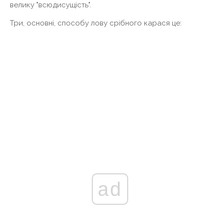
велику "всюдисущість".
Три, основні, способу лову срібного карася це:
ad