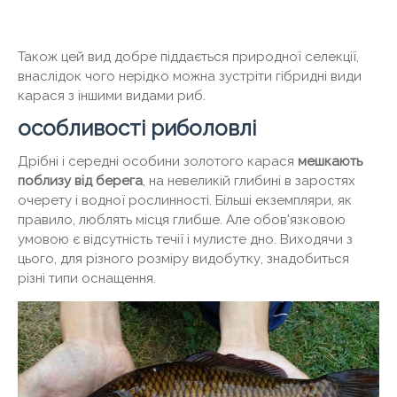
Також цей вид добре піддається природної селекції,
внаслідок чого нерідко можна зустріти гібридні види
карася з іншими видами риб.
особливості риболовлі
Дрібні і середні особини золотого карася
мешкають
поблизу від берега
, на невеликій глибині в заростях
очерету і водної рослинності. Більші екземпляри, як
правило, люблять місця глибше. Але обов'язковою
умовою є відсутність течії і мулисте дно. Виходячи з
цього, для різного розміру видобутку, знадобиться
різні типи оснащення.