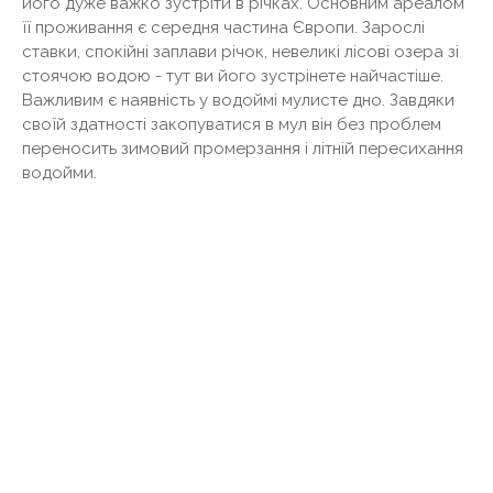
його дуже важко зустріти в річках. Основним ареалом
її проживання є середня частина Європи. Зарослі
ставки, спокійні заплави річок, невеликі лісові озера зі
стоячою водою - тут ви його зустрінете найчастіше.
Важливим є наявність у водоймі мулисте дно. Завдяки
своїй здатності закопуватися в мул він без проблем
переносить зимовий промерзання і літній пересихання
водойми.