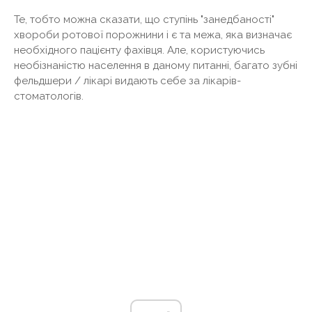
Те, тобто можна сказати, що ступінь "занедбаності"
хвороби ротової порожнини і є та межа, яка визначає
необхідного пацієнту фахівця. Але, користуючись
необізнаністю населення в даному питанні, багато зубні
фельдшери / лікарі видають себе за лікарів-
стоматологів.