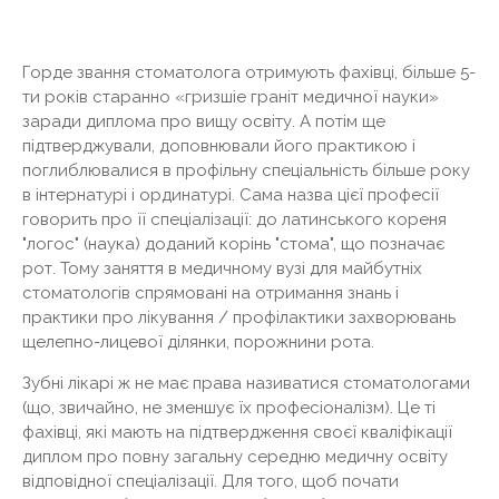
Горде звання стоматолога отримують фахівці, більше 5-
ти років старанно «гризшіе граніт медичної науки»
заради диплома про вищу освіту. А потім ще
підтверджували, доповнювали його практикою і
поглиблювалися в профільну спеціальність більше року
в інтернатурі і ординатурі. Сама назва цієї професії
говорить про її спеціалізації: до латинського кореня
"логос" (наука) доданий корінь "стома", що позначає
рот. Тому заняття в медичному вузі для майбутніх
стоматологів спрямовані на отримання знань і
практики про лікування / профілактики захворювань
щелепно-лицевої ділянки, порожнини рота.
Зубні лікарі ж не має права називатися стоматологами
(що, звичайно, не зменшує їх професіоналізм). Це ті
фахівці, які мають на підтвердження своєї кваліфікації
диплом про повну загальну середню медичну освіту
відповідної спеціалізації. Для того, щоб почати