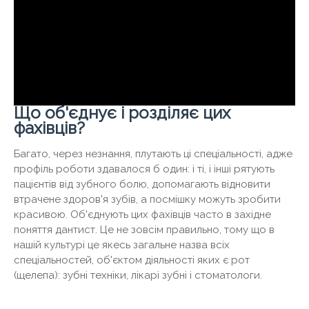
Що об'єднує і розділяє цих
фахівців?
Багато, через незнання, плутають ці спеціальності, адже
профіль роботи здавалося б один: і ті, і інші рятують
пацієнтів від зубного болю, допомагають відновити
втрачене здоров'я зубів, а посмішку можуть зробити
красивою. Об'єднують цих фахівців часто в західне
поняття дантист. Це не зовсім правильно, тому що в
нашій культурі це якесь загальне назва всіх
спеціальностей, об'єктом діяльності яких є рот
(щелепа): зубні техніки, лікарі зубні і стоматологи.