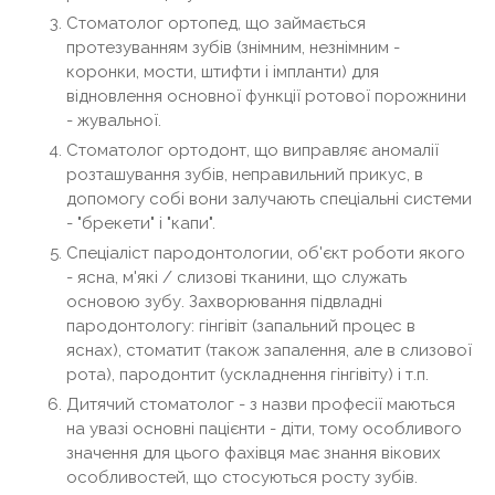
Стоматолог ортопед, що займається
протезуванням зубів (знімним, незнімним -
коронки, мости, штифти і імпланти) для
відновлення основної функції ротової порожнини
- жувальної.
Стоматолог ортодонт, що виправляє аномалії
розташування зубів, неправильний прикус, в
допомогу собі вони залучають спеціальні системи
- "брекети" і "капи".
Спеціаліст пародонтологии, об'єкт роботи якого
- ясна, м'які / слизові тканини, що служать
основою зубу. Захворювання підвладні
пародонтологу: гінгівіт (запальний процес в
яснах), стоматит (також запалення, але в слизової
рота), пародонтит (ускладнення гінгівіту) і т.п.
Дитячий стоматолог - з назви професії маються
на увазі основні пацієнти - діти, тому особливого
значення для цього фахівця має знання вікових
особливостей, що стосуються росту зубів.