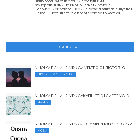
якщо організм ослаблений простудними
захворюваннями, то ймовірність зіткнутися з
неприємними утвореннями на губах значно збільшується.
Навесні і восени з такою проблемою зустрічається...
КРАЩІ СТАТТІ
У ЧОМУ РІЗНИЦЯ МІЖ СИМПАТІЄЮ І ЛЮБОВ'Ю
ЛЮДИ І СУСПІЛЬСТВО
У ЧОМУ РІЗНИЦЯ МІЖ СУКУПНІСТЮ І СИСТЕМОЮ
НАУКА
У ЧОМУ РІЗНИЦЯ МІЖ СЛОВАМИ ЗНОВУ І ЗНОВУ?
МОВИ