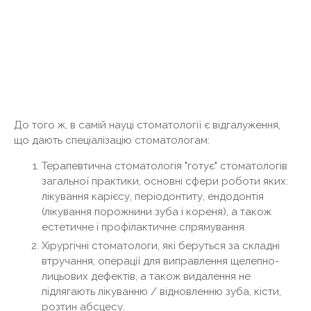
До того ж, в самій науці стоматології є відгалуження,
що дають спеціалізацію стоматологам:
Терапевтична стоматологія "готує" стоматологів
загальної практики, основні сфери роботи яких:
лікування карієсу, періодонтиту, ендодонтія
(лікування порожнини зуба і кореня), а також
естетичне і профілактичне спрямування.
Хірургічні стоматологи, які беруться за складні
втручання, операції для виправлення щелепно-
лицьових дефектів, а також видалення не
підлягають лікуванню / відновленню зуба, кісти,
розтин абсцесу.