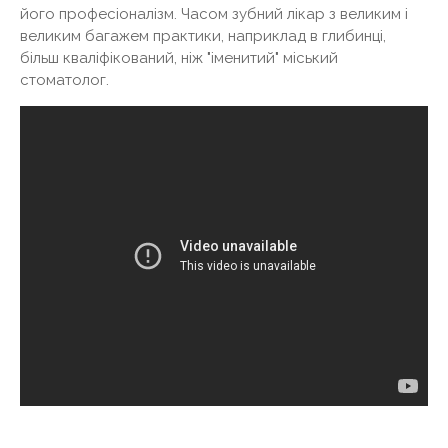
його професіоналізм. Часом зубний лікар з великим і
великим багажем практики, наприклад в глибинці,
більш кваліфікований, ніж "іменитий" міський
стоматолог.