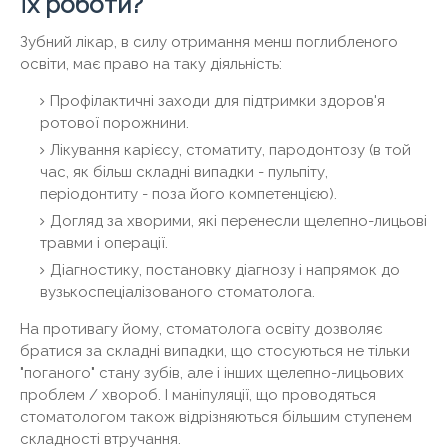
їх роботи?
Зубний лікар, в силу отримання менш поглибленого
освіти, має право на таку діяльність:
Профілактичні заходи для підтримки здоров'я
ротової порожнини.
Лікування карієсу, стоматиту, пародонтозу (в той
час, як більш складні випадки - пульпіту,
періодонтиту - поза його компетенцією).
Догляд за хворими, які перенесли щелепно-лицьові
травми і операції.
Діагностику, постановку діагнозу і напрямок до
вузькоспеціалізованого стоматолога.
На противагу йому, стоматолога освіту дозволяє
братися за складні випадки, що стосуються не тільки
"поганого" стану зубів, але і інших щелепно-лицьових
проблем / хвороб. І маніпуляції, що проводяться
стоматологом також відрізняються більшим ступенем
складності втручання.