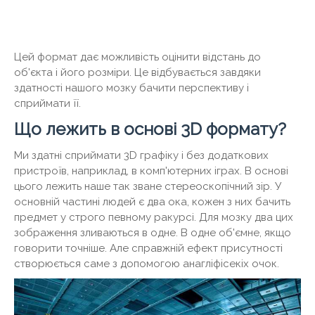
Цей формат дає можливість оцінити відстань до
об'єкта і його розміри. Це відбувається завдяки
здатності нашого мозку бачити перспективу і
сприймати її.
Що лежить в основі 3D формату?
Ми здатні сприймати 3D графіку і без додаткових
пристроїв, наприклад, в комп'ютерних іграх. В основі
цього лежить наше так зване стереоскопічний зір. У
основній частині людей є два ока, кожен з них бачить
предмет у строго певному ракурсі. Для мозку два цих
зображення зливаються в одне. В одне об'ємне, якщо
говорити точніше. Але справжній ефект присутності
створюється саме з допомогою анагліфісекіх очок.