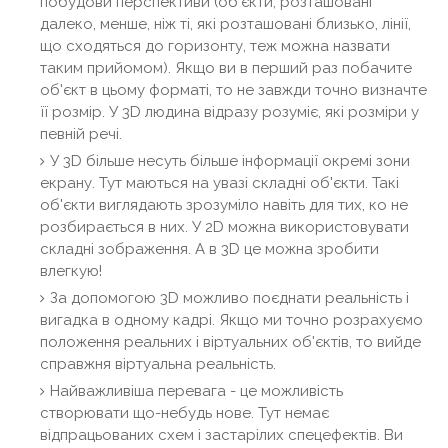
побудови перспективи (об'єкти, розташовані
далеко, менше, ніж ті, які розташовані близько, лінії,
що сходяться до горизонту, теж можна назвати
таким прийомом). Якщо ви в перший раз побачите
об'єкт в цьому форматі, то не завжди точно визначте
її розмір. У 3D людина відразу розуміє, які розміри у
певній речі.
У 3D більше несуть більше інформації окремі зони
екрану. Тут маються на увазі складні об'єкти. Такі
об'єкти виглядають зрозуміло навіть для тих, ко не
розбирається в них. У 2D можна використовувати
складні зображення. А в 3D це можна зробити
влегкую!
За допомогою 3D можливо поєднати реальність і
вигадка в одному кадрі. Якщо ми точно розрахуємо
положення реальних і віртуальних об'єктів, то вийде
справжня віртуальна реальність.
Найважливіша перевага - це можливість
створювати що-небудь нове. Тут немає
відпрацьованих схем і застарілих спецефектів. Ви