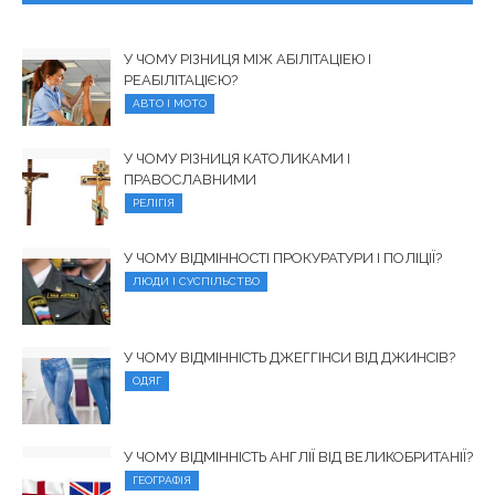
У ЧОМУ РІЗНИЦЯ МІЖ АБІЛІТАЦІЕЮ І
РЕАБІЛІТАЦІЄЮ?
АВТО І МОТО
У ЧОМУ РІЗНИЦЯ КАТОЛИКАМИ І
ПРАВОСЛАВНИМИ
РЕЛІГІЯ
У ЧОМУ ВІДМІННОСТІ ПРОКУРАТУРИ І ПОЛІЦІЇ?
ЛЮДИ І СУСПІЛЬСТВО
У ЧОМУ ВІДМІННІСТЬ ДЖЕГГІНСИ ВІД ДЖИНСІВ?
ОДЯГ
У ЧОМУ ВІДМІННІСТЬ АНГЛІЇ ВІД ВЕЛИКОБРИТАНІЇ?
ГЕОГРАФІЯ