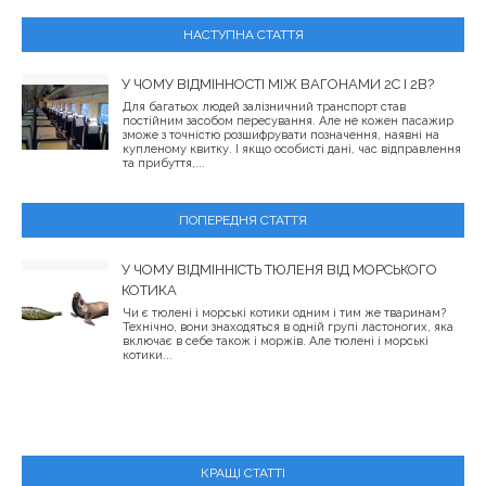
НАСТУПНА СТАТТЯ
У ЧОМУ ВІДМІННОСТІ МІЖ ВАГОНАМИ 2С І 2В?
Для багатьох людей залізничний транспорт став
постійним засобом пересування. Але не кожен пасажир
зможе з точністю розшифрувати позначення, наявні на
купленому квитку. І якщо особисті дані, час відправлення
та прибуття,...
ПОПЕРЕДНЯ СТАТТЯ
У ЧОМУ ВІДМІННІСТЬ ТЮЛЕНЯ ВІД МОРСЬКОГО
КОТИКА
Чи є тюлені і морські котики одним і тим же тваринам?
Технічно, вони знаходяться в одній групі ластоногих, яка
включає в себе також і моржів. Але тюлені і морські
котики...
КРАЩІ СТАТТІ