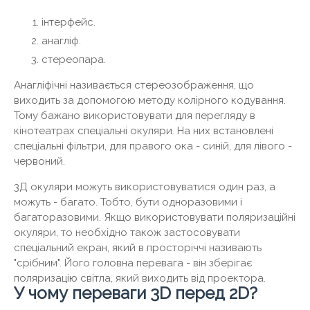
інтерфейс.
анагліф.
стереопара.
Анагліфічні називається стереозображення, що
виходить за допомогою методу колірного кодування.
Тому бажано використовувати для перегляду в
кінотеатрах спеціальні окуляри. На них встановлені
спеціальні фільтри, для правого ока - синій, для лівого -
червоний.
3Д окуляри можуть використовуватися один раз, а
можуть - багато. Тобто, бути одноразовими і
багаторазовими. Якщо використовувати поляризаційні
окуляри, то необхідно також застосовувати
спеціальний екран, який в просторіччі називають
"срібним". Його головна перевага - він зберігає
поляризацію світла, який виходить від проектора.
У чому переваги 3D перед 2D?