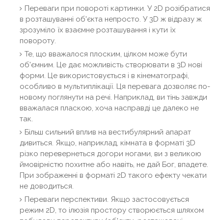
Переваги при повороті картинки. У 2D розібратися
в розташуванні об'єкта непросто. У 3D ж відразу ж
зрозуміло їх взаємне розташування і кути їх
повороту.
Те, що вважалося плоским, цілком може бути
об'ємним. Це дає можливість створювати в 3D нові
форми. Це використовується і в кінематографі,
особливо в мультиплікації. Ця перевага дозволяє по-
новому поглянути на речі. Наприклад, ви тінь завжди
вважалася пласкою, хоча насправді це далеко не
так.
Більш сильний вплив на вестибулярний апарат
дивиться. Якщо, наприклад, кімната в форматі 3D
різко перевернеться догори ногами, ви з великою
ймовірністю похитне або навіть, не дай Бог, впадете.
При зображенні в форматі 2D такого ефекту чекати
не доводиться.
Переваги перспективи. Якщо застосовується
режим 2D, то ілюзія простору створюється шляхом