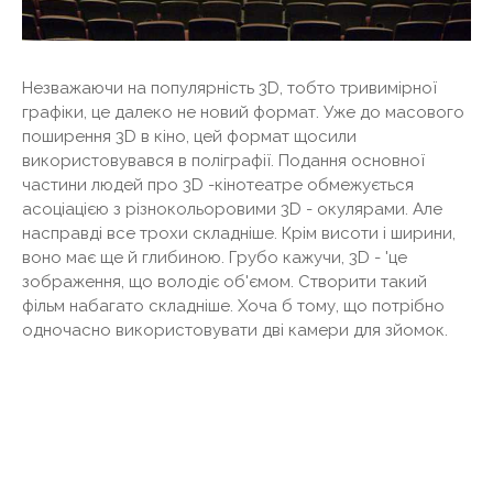
Незважаючи на популярність 3D, тобто тривимірної
графіки, це далеко не новий формат. Уже до масового
поширення 3D в кіно, цей формат щосили
використовувався в поліграфії. Подання основної
частини людей про 3D -кінотеатре обмежується
асоціацією з різнокольоровими 3D - окулярами. Але
насправді все трохи складніше. Крім висоти і ширини,
воно має ще й глибиною. Грубо кажучи, 3D - 'це
зображення, що володіє об'ємом. Створити такий
фільм набагато складніше. Хоча б тому, що потрібно
одночасно використовувати дві камери для зйомок.