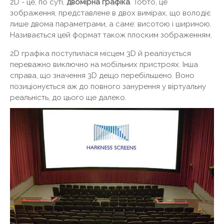
2D - це, по суті,
двомірна графіка
. Тобто, це
зображення, представлене в двох вимірах, що володіє
лише двома параметрами, а саме: висотою і шириною.
Називається цей формат також плоским зображенням.
2D графіка поступилася місцем 3D й реалізується
переважно виключно на мобільних пристроях. Інша
справа, що значення 3D дещо перебільшено. Воно
позиціонується аж до повного занурення у віртуальну
реальність, до цього ще далеко.