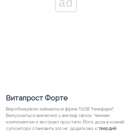
ad
Витапрост Форте
Виробництвом займається фірма ТзОВ "Нижфарм".
Випускається виключно у вигляді свічок. Чинним
компонентом є екстракт простати. Його доза в кожній
супозиторії становить 100 мг. додатково є
твердий