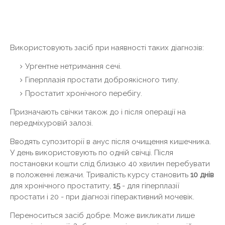
Використовують засіб при наявності таких діагнозів:
Ургентне нетримання сечі.
Гіперплазія простати доброякісного типу.
Простатит хронічного перебігу.
Призначають свічки також до і після операції на
передміхуровій залозі.
Вводять супозиторії в анус після очищення кишечника.
У день використовують по одній свічці. Після
постановки кошти слід близько 40 хвилин перебувати
в положенні лежачи. Тривалість курсу становить
10 днів
для хронічного простатиту,
15
- для гіперплазії
простати і 20 - при діагнозі гіперактивний мочевік.
Переноситься засіб добре. Може викликати лише