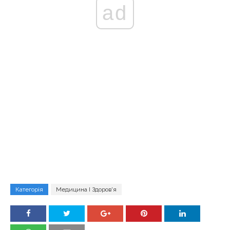
ad
Категорія
Медицина І Здоров'я