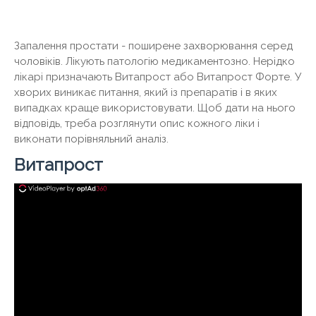
Запалення простати - поширене захворювання серед
чоловіків. Лікують патологію медикаментозно. Нерідко
лікарі призначають Витапрост або Витапрост Форте. У
хворих виникає питання, який із препаратів і в яких
випадках краще використовувати. Щоб дати на нього
відповідь, треба розглянути опис кожного ліки і
виконати порівняльний аналіз.
Витапрост