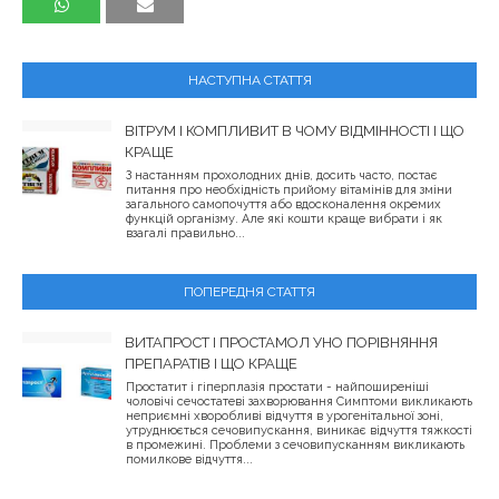
НАСТУПНА СТАТТЯ
ВІТРУМ І КОМПЛИВИТ В ЧОМУ ВІДМІННОСТІ І ЩО
КРАЩЕ
З настанням прохолодних днів, досить часто, постає
питання про необхідність прийому вітамінів для зміни
загального самопочуття або вдосконалення окремих
функцій організму. Але які кошти краще вибрати і як
взагалі правильно...
ПОПЕРЕДНЯ СТАТТЯ
ВИТАПРОСТ І ПРОСТАМОЛ УНО ПОРІВНЯННЯ
ПРЕПАРАТІВ І ЩО КРАЩЕ
Простатит і гіперплазія простати - найпоширеніші
чоловічі сечостатеві захворювання Симптоми викликають
неприємні хворобливі відчуття в урогенітальної зоні,
утруднюється сечовипускання, виникає відчуття тяжкості
в промежині. Проблеми з сечовипусканням викликають
помилкове відчуття...