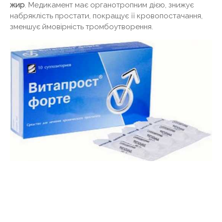
жир
. Медикамент має органотропним дією, знижує
набряклість простати, покращує її кровопостачання,
зменшує ймовірність тромбоутворення.