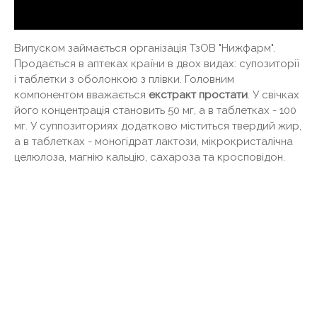
Випуском займається організація ТзОВ "Нижфарм".
Продається в аптеках країни в двох видах: супозиторії
і таблетки з оболонкою з плівки. Головним
компонентом вважається
екстракт простати
. У свічках
його концентрація становить 50 мг, а в таблетках - 100
мг. У суппозиториях додатково міститься твердий жир,
а в таблетках - моногідрат лактози, мікрокристалічна
целюлоза, магнію кальцію, сахароза та кросповідон.