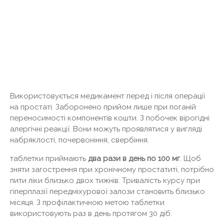
Використовується медикамент перед і після операції
на простаті. Заборонено прийом лише при поганій
переносимості компонентів кошти. З побочек вірогідні
алергічні реакції. Вони можуть проявлятися у вигляді
набряклості, почервоніння, свербіння.
таблетки приймають
два рази в день по 100 мг
. Щоб
зняти загострення при хронічному простатиті, потрібно
пити ліки близько двох тижнів. Тривалість курсу при
гіперплазії передміхурової залози становить близько
місяця. З профілактичною метою таблетки
використовують раз в день протягом 30 діб.