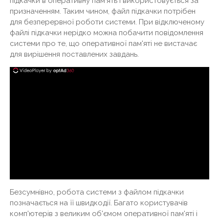
підкачки в оперативну пам'ять і використовується за
призначенням. Таким чином, файл підкачки потрібен
для безперервної роботи системи. При відключеному
файлі підкачки нерідко можна побачити повідомлення
системи про те, що оперативної пам'яті не вистачає
для вирішення поставлених завдань.
Безсумнівно, робота системи з файлом підкачки
позначається на її швидкодії. Багато користувачів
комп'ютерів з великим об'ємом оперативної пам'яті і