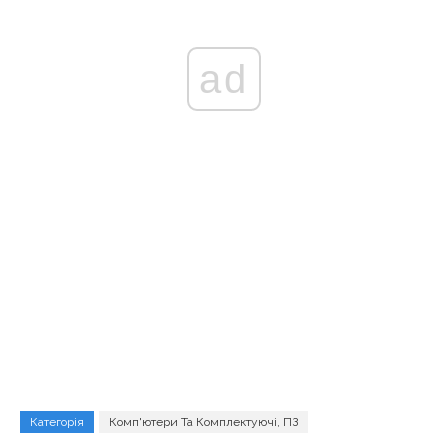
ad
Категорія
Комп'ютери Та Комплектуючі, ПЗ