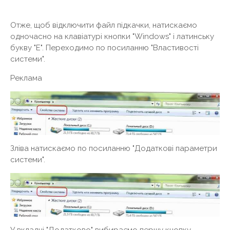
Отже, щоб відключити файл підкачки, натискаємо
одночасно на клавіатурі кнопки "Windows" і латинську
букву "E". Переходимо по посиланню "Властивості
системи".
Реклама
Зліва натискаємо по посиланню "Додаткові параметри
системи".
У вкладці "Додатково" вибираємо першу кнопку