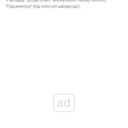
"Параметри" (під описом швидкодії).
ad