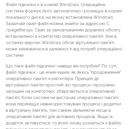
Файл підкачки є в кожній Windows. Операційна
система формує його автоматично і розміщує в корені
локального диска, на якому встановлена ​​Windows.
Зазвичай свап-файл можна знайти за адресою C:
/pagefile.sys. Свап за замовчуванням дорівнює обсягу
встановленої в комп'ютер оперативної пам'яті. Але в
останніх версіях Windows обсяг віртуальної пам'яті
може змінюватися в залежності від потреб операційної
системи.
Що таке файл підкачки і навіщо він потрібен? По суті,
файл підкачки - це нічим іншим, як якесь "продовження"
оперативної пам'яті комп'ютера. Принцип дії
віртуальної пам'яті простий: всі процеси і програми,
запущені на комп'ютері, зберігаються в оперативній
пам'яті. Коли системі не вистачає оперативної пам'яті,
вона переміщує невикористовувані процеси і додатки
в віртуальну пам'ять, тим самим звільняючи місце в
оперативній пам'яті для активних процесів. Якщо ж
додаток активується, то воно знову рухається з файлу