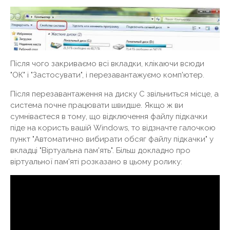
Після чого закриваємо всі вкладки, клікаючи всюди
"ОК" і "Застосувати", і перезавантажуємо комп'ютер.
Після перезавантаження на диску С звільниться місце, а
система почне працювати швидше. Якщо ж ви
сумніваєтеся в тому, що відключення файлу підкачки
піде на користь вашій Windows, то відзначте галочкою
пункт "Автоматично вибирати обсяг файлу підкачки" у
вкладці "Віртуальна пам'ять". Більш докладно про
віртуальної пам'яті розказано в цьому ролику: