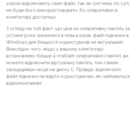
зовсім відключають свап-файл, так як система, по суті,
не буде його використовувати, бо оперативки в
комп'ютері достатньо.
З огляду на той факт, що ціна на оперативну пам'ять за
останні роки знизилася в кілька разів, файл підкачки в
Windows для більшості користувачів не актуальний.
Внаслідок чого, якщо у вашому комп'ютері
встановлено більше 4 гігабайт оперативної пам'яті, ви
можете відключити віртуальну пам'ять, тим самим
заощадивши місце на диску С. Правда, відключати
файл підкачки не варто користувачам, які займаються
відеомонтажем.