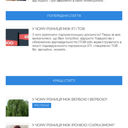
від іншого. При зверненні в банк потенційний...
ПОПЕРЕДНЯ СТАТТЯ
У ЧОМУ РІЗНИЦЯ МІЖ ІП І ТОВ
З чого розпочати підприємницьку діяльність? Перш за все,
визначитеся, що Вам потрібно: відкрити Товариство з
обмеженою відповідальністю (ТОВ) або зареєструватися в
якості Індивідуального підприємця (ІП). створюємо ТОВ
Ви, звичайно, можете...
КРАЩІ СТАТТІ
У ЧОМУ РІЗНИЦЯ МІЖ ВЕРБОЮ І ВЕРБОЮ?
РОСЛИНИ
У ЧОМУ РІЗНИЦЯ МІЖ ІРОНІЄЮ І САРКАЗМОМ?