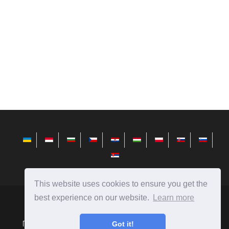
This website uses cookies to ensure you get the
best experience on our website.
Learn more
avktarget.com
Ⓒ
2026
Порівняння людей, предметів, явищ, автомобілів, їжі і
Got it!