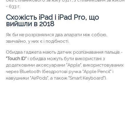
- 633 г.
Схожість iPad і iPad Pro, що
вийшли в 2018
Як би не розрізнялися два апарати між собою,
звичайно, у них є і подібності.
Обидва гаджета мають датчик розпізнавання пальців -
"Touch ID"
і обидва можуть бути використані з
додатковими аксесуарами "Apple", використовуваних
через Bluetooth (бездротові ручка "Apple Pencil" і
навушники "AirPods", а також "Smart Keyboard").