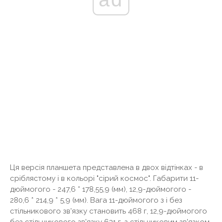
Ця версія планшета представлена ​​в двох відтінках - в
сріблястому і в кольорі "сірий космос". Габарити 11-
дюймогого - 247,6 * 178,55,9 (мм), 12,9-дюймогого -
280,6 * 214,9 * 5,9 (мм). Вага 11-дюймогого з і без
стільникового зв'язку становить 468 г, 12,9-дюймогого
без стільникового зв'язку 631 г, з стільниковим зв'язком