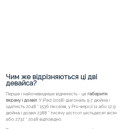
Чим же відрізняються ці дві
девайса?
Перше і найочевидніше відмінність - це
габарити
екрану і дозвіл
: У iPad (2018) діагональ 9,7 дюйма і
здатність 2048 * 1536 пікселів, у Pro-версії 11 або 12,9
дюйма і дозвіл 2388 * тисячу шістсот шістьдесят вісім
або 2732 * 2048 відповідно.