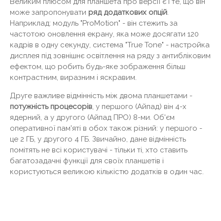
Великим плюсом для планшета про версії є і те, що він
може запропонувати
ряд додаткових опцій
.
Наприклад: модуль "ProMotion" - він стежить за
частотою оновлення екрану, яка може досягати 120
кадрів в одну секунду, система "True Tone" - настройка
дисплея під зовнішнє освітлення на ряду з антибліковим
ефектом, що робить будь-яке зображення більш
контрастним, виразним і яскравим.
Друге важливе відмінність між двома планшетами -
потужність процесорів
, у першого (Айпад) він 4-х
ядерний, а у другого (Айпад ПРО) 8-ми. Об'єм
оперативної пам'яті в обох також різний: у першого -
це 2 ГБ, у другого 4 ГБ. Звичайно, дане відмінність
помітять не всі користувачі - тільки ті, хто ставить
багатозадачні функції для своїх планшетів і
користуються великою кількістю додатків в один час.