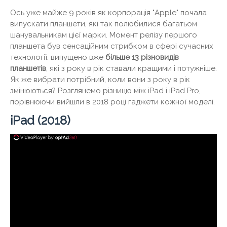
Ось уже майже 9 років як корпорація "Apple" почала
випускати планшети, які так полюбилися багатьом
шанувальникам цієї марки. Момент релізу першого
планшета був сенсаційним стрибком в сфері сучасних
технології. випущено вже
більше 13 різновидів
планшетів
, які з року в рік ставали кращими і потужніше.
Як же вибрати потрібний, коли вони з року в рік
змінюються? Розглянемо різницю між iPad і iPad Pro,
порівнюючи вийшли в 2018 році гаджети кожної моделі.
iPad (2018)