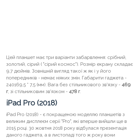
Цей планшет має три варіанти забарвлення: срібний,
золотий, сірий ( "сірий космос"). Розмір екрану складає
9,7 дюймів. Зовнішній вигляд такої ж як і у його
попередників - немає ніяких змін. Габарити гаджета -
240169,5 * 7,5 (мм). Вага без стільникового зв'язку -
469
г
, зі стільниковим зв'язком -
478 г
.
iPad Pro (2018)
iPad Pro (2018) - є покращеною моделлю планшетів з
великим дисплеєм серії "Pro", які вперше вийшли ще в
2015 році. 30 жовтня 2018 року відбулася презентація
даного гаджета, а в листопаді того ж року вони