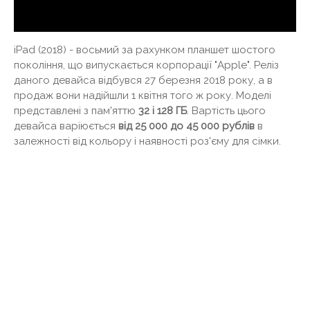
iPad (2018) - восьмий за рахунком планшет шостого
покоління, що випускається корпорації "Apple". Реліз
даного девайса відбувся 27 березня 2018 року, а в
продаж вони надійшли 1 квітня того ж року. Моделі
представлені з пам'яттю
32 і 128 ГБ
. Вартість цього
девайса варіюється
від 25 000 до 45 000 рублів
в
залежності від кольору і наявності роз'єму для сімки.