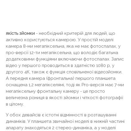
якість зйомки
- необхідний критерій для людей, що
активно користуються камерою. У простій моделі
камера 8-ми мегапіксельна, яка не має фотоспалах, у
про-версії 12-ти мегапіксельна, що володіє багатьма
додатковими функціями включаючи фотоспалах. Запис
відео у першого проводиться в здатністю 1080 р, у
другого 4К, також є функція сповільненої відеозйомки.
А передня камера (фронтальна) першого планшета
оснащена 1,2 мегапікселямі, тоді як Pro-версія має 7-ми
мегапіксельну фронтальну камеру - це просто
величезна різниця в якості зйомки і чіткості фотографії
в цілому.
У обох девайсів є істотні відмінності в розташуванні
динаміків. У планшета звичайної моделі в нижній частині
апарату знаходяться 2 стерео-динаміка, а у моделі