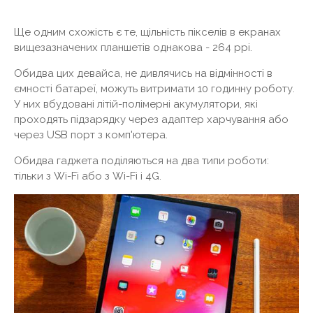
Ще одним схожість є те, щільність пікселів в екранах
вищезазначених планшетів однакова - 264 ppi.
Обидва цих девайса, не дивлячись на відмінності в
ємності батареї, можуть витримати 10 годинну роботу.
У них вбудовані літій-полімерні акумулятори, які
проходять підзарядку через адаптер харчування або
через USB порт з комп'ютера.
Обидва гаджета поділяються на два типи роботи:
тільки з Wi-Fi або з Wi-Fi і 4G.