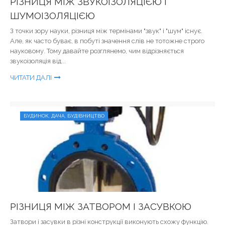
РІЗНИЦЯ МІЖ ЗВУКОІЗОЛЯЦІЄЮ І
ШУМОІЗОЛЯЦІЄЮ
З точки зору науки, різниця між термінами "звук" і "шум" існує.
Але, як часто буває, в побуті значення слів не тотожне строго
науковому. Тому давайте розглянемо, чим відрізняється
звукоізоляція від...
ЧИТАТИ ДАЛІ
БУДИНОК, ДАЧА, БУДІВНИЦТВО
РІЗНИЦЯ МІЖ ЗАТВОРОМ І ЗАСУВКОЮ
Затвори і засувки в різні конструкції виконують схожу функцію.