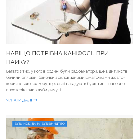
НАВІЩО ПОТРІБНА КАНІФОЛЬ ПРИ
ПАЙКУ?
Багато з тих, у кого в родині були радіоаматори, ще в дитинстві
бачили бляшані баночки з скловидними шматочками жовто-
коричневого кольору, що зовні нагадують бурштин. І напевно,
спостерігаючи клуби диму зі...
ЧИТАТИ ДАЛІ
БУДИНОК, ДАЧА, БУДІВНИЦТВО