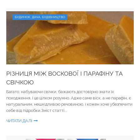
БУДИНОК, ДАЧА, БУДІВНИЦТВО
РІЗНИЦЯ МІЖ ВОСКОВОЇ І ПАРАФІНУ ТА
СВІЧКОЮ
Багато, набуваючи свічки, бажають достовірно знати їх
походження. І це цілком розумно. Адже саме віск, а не парафін, є
натуральним, нешкідливою речовиною, і кожен хоче убезпечити
себе від підробки.Зміст статті...
ЧИТАТИ ДАЛІ