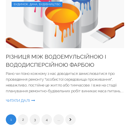
БУДИНОК, ДАЧА, БУДІВНИЦТВО
РІЗНИЦЯ МІЖ ВОДОЕМУЛЬСІЙНОЮ І
ВОДОДИСПЕРСІЙНОЮ ФАРБОЮ
Рано чи пізно кожному з нас доводиться замислюватися про
проведення ремонту "особистої середовища проживання",
неважливо, постійне це житло або тимчасове. І вже на стадії
планування ремонтно-будівельних робіт виникає маса питань,...
ЧИТАТИ ДАЛІ
1
2
3
4
...