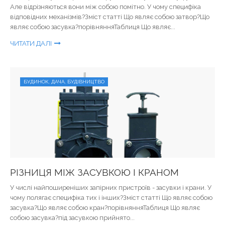
Але відрізняються вони між собою помітно. У чому специфіка
відповідних механізмів?Зміст статті Що являє собою затвор?Що
являє собою засувка?порівнянняТаблиця Що являє...
ЧИТАТИ ДАЛІ
БУДИНОК, ДАЧА, БУДІВНИЦТВО
РІЗНИЦЯ МІЖ ЗАСУВКОЮ І КРАНОМ
У числі найпоширеніших запірних пристроїв - засувки і крани. У
чому полягає специфіка тих і інших?Зміст статті Що являє собою
засувка?Що являє собою кран?порівнянняТаблиця Що являє
собою засувка?під засувкою прийнято...