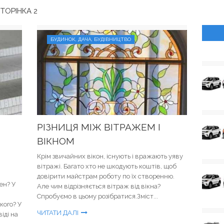
ТОРІНКА 2
БУДИНОК, ДАЧА, БУДІВНИЦТВО
РІЗНИЦЯ МІЖ ВІТРАЖЕМ І
ВІКНОМ
Крім звичайних вікон, існують і вражають уяву
вітражі. Багато хто не шкодують коштів, щоб
довірити майстрам роботу по їх створенню.
ен? У
Але чим відрізняється вітраж від вікна?
Спробуємо в цьому розібратися.Зміст...
кого? У
ЧИТАТИ ДАЛІ
іді на