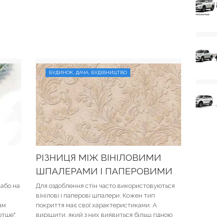
БУДИНОК, ДАЧА, БУДІВНИЦТВО
РІЗНИЦЯ МІЖ ВІНІЛОВИМИ
ШПАЛЕРАМИ І ПАПЕРОВИМИ
або на
Для оздоблення стін часто використовуються
вінілові і паперові шпалери. Кожен тип
ам
покриття має свої характеристиками. А
отше",
вирішити, який з них виявиться більш гідною