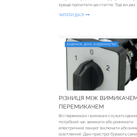
краще прочитати цю статтю. Тоді ви раз..
ЧИТАТИ ДАЛІ
БУДИНОК, ДАЧА, БУДІВНИЦТВО
РІЗНИЦЯ МІЖ ВИМИКАЧЕМ
ПЕРЕМИКАЧЕМ
Всі перемикачі і вимикачі служать одном
потрібний час замикати або розмикати
електричний ланцюг (включати або вим
освітлення). Дані пристрої бувають сам