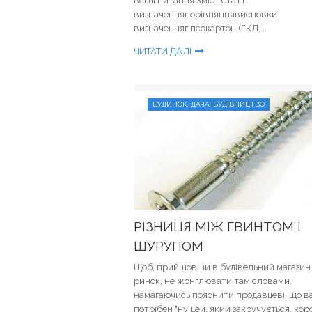
всі ці питання.Зміст статті
визначенняпорівняннявисновки
визначеннягіпсокартон (ГКЛ,...
ЧИТАТИ ДАЛІ
БУДИНОК, ДАЧА, БУДІВНИЦТВО
РІЗНИЦЯ МІЖ ГВИНТОМ І
ШУРУПОМ
Щоб, прийшовши в будівельний магазин 
ринок, не жонглювати там словами,
намагаючись пояснити продавцеві, що в
потрібен "ну цей, який закручується, кор