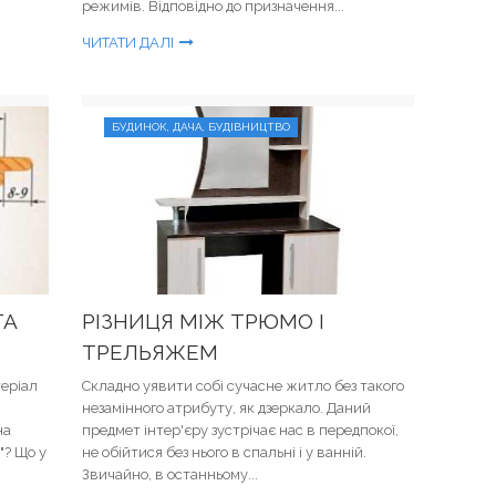
режимів. Відповідно до призначення...
ЧИТАТИ ДАЛІ
БУДИНОК, ДАЧА, БУДІВНИЦТВО
ТА
РІЗНИЦЯ МІЖ ТРЮМО І
ТРЕЛЬЯЖЕМ
теріал
Складно уявити собі сучасне житло без такого
незамінного атрибуту, як дзеркало. Даний
на
предмет інтер'єру зустрічає нас в передпокої,
"? Що у
не обійтися без нього в спальні і у ванній.
Звичайно, в останньому...