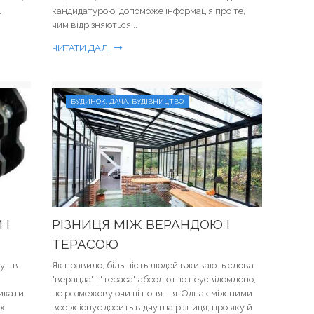
.
кандидатурою, допоможе інформація про те,
чим відрізняються...
ЧИТАТИ ДАЛІ
БУДИНОК, ДАЧА, БУДІВНИЦТВО
 І
РІЗНИЦЯ МІЖ ВЕРАНДОЮ І
ТЕРАСОЮ
у - в
Як правило, більшість людей вживають слова
"веранда" і "тераса" абсолютно неусвідомлено,
икати
не розмежовуючи ці поняття. Однак між ними
их
все ж існує досить відчутна різниця, про яку й