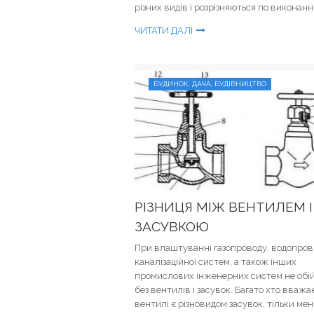
різних видів і розрізняються по виконанню
ЧИТАТИ ДАЛІ
БУДИНОК, ДАЧА, БУДІВНИЦТВО
РІЗНИЦЯ МІЖ ВЕНТИЛЕМ І
ЗАСУВКОЮ
При влаштуванні газопроводу, водопрові
каналізаційної систем, а також інших
промислових інженерних систем не обі
без вентилів і засувок. Багато хто вважа
вентилі є різновидом засувок, тільки ме