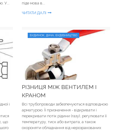
. У...
піде мова в...
ЧИТАТИ ДАЛІ
БУДИНОК, ДАЧА, БУДІВНИЦТВО
РІЗНИЦЯ МІЖ ВЕНТИЛЕМ І
КРАНОМ
дної і
Всі трубопроводи забезпечуються відповідною
арматурою. Її призначення - відкривати і
йтися
перекривати потік рідини (газу), регулювати її
є, що
температуру, тиск або витрата, а також
ншого
охороняти обладнання від нерозрахованих