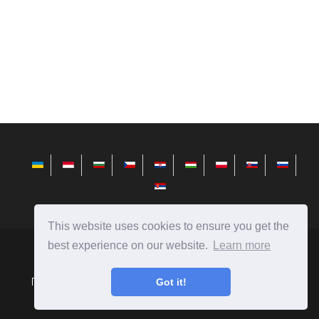
This website uses cookies to ensure you get the
best experience on our website.
Learn more
avktarget.com
Ⓒ
2026
Порівняння людей, предметів, явищ, автомобілів, їжі і
Got it!
багато іншого.