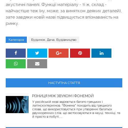
акустичні панелі. Функції матеріалу - ті ж, склад -
найчастіше теж (ну, може, за винятком деяких деталей),
зате завдяки новій назві підвищується впізнаваність на
ринку.
Категорія
Будинок, Дача, Будівництво
НАСТУПНА СТАТТЯ
РІЗНИЦЯ МІЖ ЗВУКОМ І ФОНЕМОЙ
У російській мові задіюється багато грецьких і
латінскіхтермінов. "Фонема" походить від грецького
слова, що використовується при утворенні багатьох
двухкоренних слів, що застосовуються в науці, техніці, та
й просто в побуті....