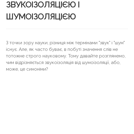
ЗВУКОІЗОЛЯЦІЄЮ І
ШУМОІЗОЛЯЦІЄЮ
З точки зору науки, різниця між термінами "звук" і "шум"
існує. Але, як часто буває, в побуті значення слів не
тотожне строго науковому. Тому давайте розглянемо,
чим відрізняється звукоізоляція від шумоізоляції, або,
може, це синоніми?