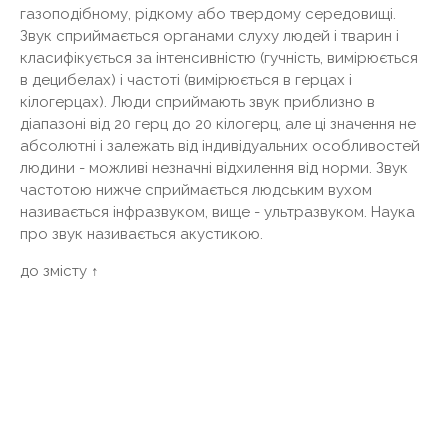
газоподібному, рідкому або твердому середовищі.
Звук сприймається органами слуху людей і тварин і
класифікується за інтенсивністю (гучність, вимірюється
в децибелах) і частоті (вимірюється в герцах і
кілогерцах). Люди сприймають звук приблизно в
діапазоні від 20 герц до 20 кілогерц, але ці значення не
абсолютні і залежать від індивідуальних особливостей
людини - можливі незначні відхилення від норми. Звук
частотою нижче сприймається людським вухом
називається інфразвуком, вище - ультразвуком. Наука
про звук називається акустикою.
до змісту ↑