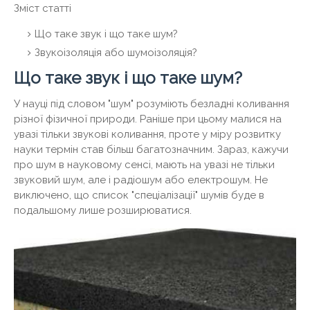
Зміст статті
Що таке звук і що таке шум?
Звукоізоляція або шумоізоляція?
Що таке звук і що таке шум?
У науці під словом "шум" розуміють безладні коливання
різної фізичної природи. Раніше при цьому малися на
увазі тільки звукові коливання, проте у міру розвитку
науки термін став більш багатозначним. Зараз, кажучи
про шум в науковому сенсі, мають на увазі не тільки
звуковий шум, але і радіошум або електрошум. Не
виключено, що список "спеціалізації" шумів буде в
подальшому лише розширюватися.