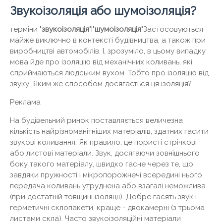
Звукоізоляція або шумоізоляція?
терміни "
звукоізоляція
"І"
шумоізоляція
"Застосовуються
майже виключно в контексті будівництва, а також при
виробництві автомобілів. І, зрозуміло, в цьому випадку
мова йде про ізоляцію від механічних коливань, які
сприймаються людським вухом. Тобто про ізоляцію від
звуку. Яким же способом досягається ця ізоляція?
Реклама
На будівельний ринок поставляється величезна
кількість найрізноманітніших матеріалів, здатних гасити
звукові коливання. Як правило, це пористі стрічкові
або листові матеріали. Звук, досягаючи зовнішнього
боку такого матеріалу, швидко гасне через те, що
завдяки пружності і мікропорожнечі всередині нього
передача коливань утруднена або взагалі неможлива
(при достатній товщині ізоляції). Добре гасять звук і
герметичні склопакети, краще - двокамерні (з трьома
листами скла). Часто звукоізоляційні матеріали