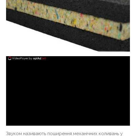
Звуком називають поширення механічних коливань у