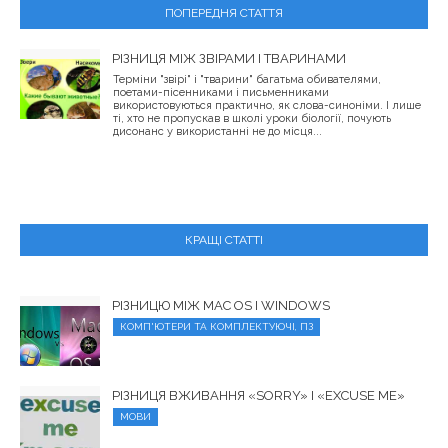
ПОПЕРЕДНЯ СТАТТЯ
РІЗНИЦЯ МІЖ ЗВІРАМИ І ТВАРИНАМИ
Терміни "звірі" і "тварини" багатьма обивателями,
поетами-пісенниками і письменниками
використовуються практично, як слова-синоніми. І лише
ті, хто не пропускав в школі уроки біології, почують
дисонанс у використанні не до місця...
КРАЩІ СТАТТІ
РІЗНИЦЮ МІЖ MAC OS І WINDOWS
КОМП'ЮТЕРИ ТА КОМПЛЕКТУЮЧІ, ПЗ
РІЗНИЦЯ ВЖИВАННЯ «SORRY» І «EXCUSE ME»
МОВИ