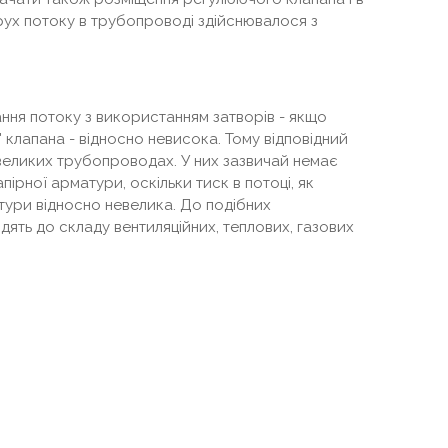
рух потоку в трубопроводі здійснювалося з
ання потоку з використанням затворів - якщо
клапана - відносно невисока. Тому відповідний
 великих трубопроводах. У них зазвичай немає
ірної арматури, оскільки тиск в потоці, як
тури відносно невелика. До подібних
одять до складу вентиляційних, теплових, газових