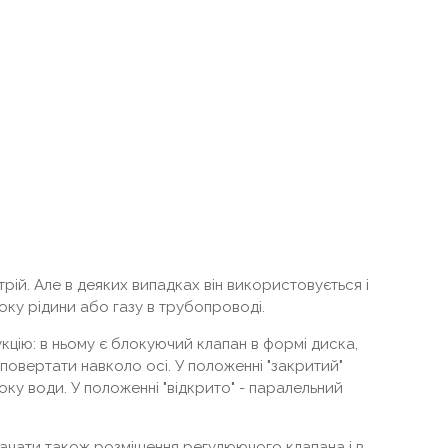
рій. Але в деяких випадках він використовується і
оку рідини або газу в трубопроводі.
кцію: в ньому є блокуючий клапан в формі диска,
овертати навколо осі. У положенні "закритий"
ку води. У положенні "відкрито" - паралельний
ачати також розміщення регулюючого клапана і в