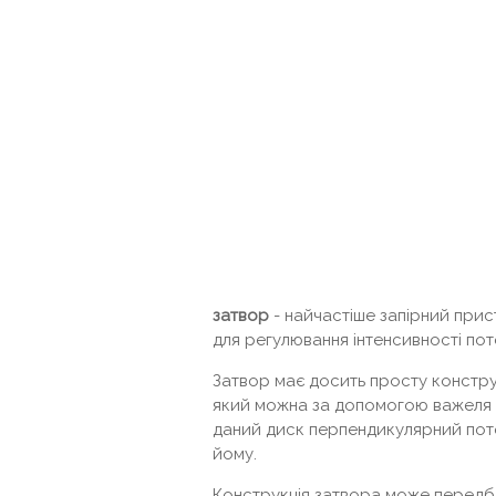
затвор
- найчастіше запірний прист
для регулювання інтенсивності пот
Затвор має досить просту констру
який можна за допомогою важеля п
даний диск перпендикулярний пото
йому.
Конструкція затвора може передб