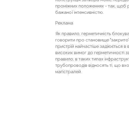
проміжних положеннях - так, щоб 
бажаної інтенсивністю.
Реклама
Як правило, герметичність блокув
говорити про становище "закрито" 
пристрій найчастіше задіюється в
високих вимог до герметичності зап
правило, в таких типах інфраструк
трубопроводів відносять ті, що вх
магістралей.