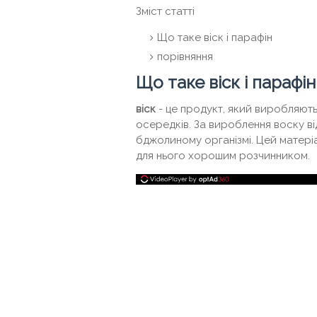
Зміст статті
Що таке віск і парафін
порівняння
Що таке віск і парафін
віск
- це продукт, який виробляют
осередків. За вироблення воску ві
бджолиному організмі. Цей матеріа
для нього хорошим розчинником.