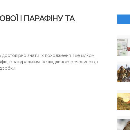
ОВОЇ І ПАРАФІНУ ТА
 достовірно знати їх походження. І це цілком
афін, є натуральним, нешкідливою речовиною, і
ідробки.