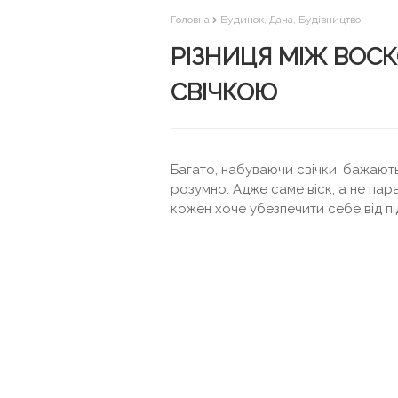
Головна
Будинок, Дача, Будівництво
РІЗНИЦЯ МІЖ ВОСК
СВІЧКОЮ
Багато, набуваючи свічки, бажають
розумно. Адже саме віск, а не пар
кожен хоче убезпечити себе від п