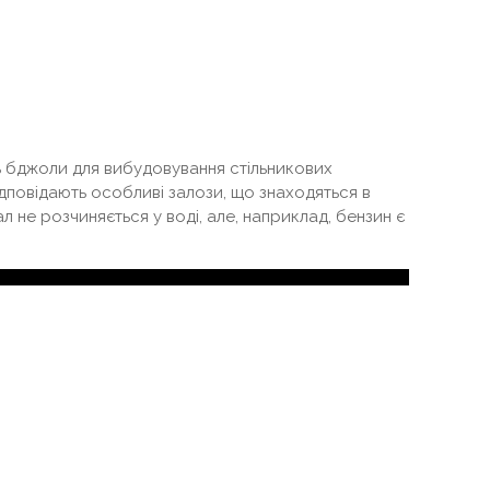
ь бджоли для вибудовування стільникових
дповідають особливі залози, що знаходяться в
л не розчиняється у воді, але, наприклад, бензин є