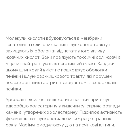
Молекули кислоти вбудовуються в мембрани
гепатоцитів і слизових клітин шлункового тракту і
захищають їх оболонки від негативного впливу
жовчних кислот. Вони пов'язують токсичні солі жовчі в
міцели і нейтралізують їх негативний ефект. Завдяки
цьому шлунковий вміст не пошкоджує оболонки
печінки і шлунково-кишкового тракту, які порушені
через хронічних гастритів, езофагітом і захворювань
печінки.
Урсосан підсилює відтік жовчі з печінки, пригнічує
адсорбцію холестерину в кишечнику, сприяє розпаду
каменів, утворених з холестерину. Підсилює активність
ферментів підшлункової залози, секрецію травних
соків. Має імуномодулюючу дію на печінкові клітини.