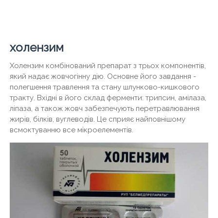
холензим
Холензим комбінований препарат з трьох компонентів,
який надає жовчогінну дію. Основне його завдання -
полегшення травлення та стану шлунково-кишкового
тракту. Вхідні в його склад ферменти: трипсин, амілаза,
ліпаза, а також жовч забезпечують перетравлювання
жирів, білків, вуглеводів. Це сприяє найповнішому
всмоктуванню все мікроелементів.