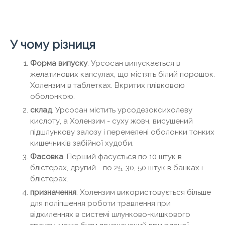
У чому різниця
Форма випуску
. Урсосан випускається в
желатинових капсулах, що містять білий порошок.
Холензим в таблетках. Вкритих плівковою
оболонкою.
склад
. Урсосан містить урсодезоксихолеву
кислоту, а Холензим - суху жовч, висушений
підшлункову залозу і перемелені оболонки тонких
кишечників забійної худоби.
Фасовка
. Перший фасується по 10 штук в
блістерах, другий - по 25, 30, 50 штук в банках і
блістерах.
призначення
. Холензим використовується більше
для поліпшення роботи травлення при
відхиленнях в системі шлунково-кишкового