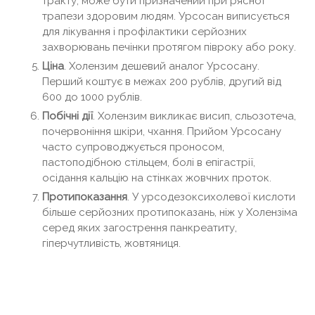
тракту, може бути призначений при рясної
трапези здоровим людям. Урсосан виписується
для лікування і профілактики серйозних
захворювань печінки протягом півроку або року.
Ціна
. Холензим дешевий аналог Урсосану.
Перший коштує в межах 200 рублів, другий від
600 до 1000 рублів.
Побічні дії
. Холензим викликає висип, сльозотеча,
почервоніння шкіри, чхання. Прийом Урсосану
часто супроводжується проносом,
пастоподібною стільцем, болі в епігастрії,
осідання кальцію на стінках жовчних проток.
Протипоказання
. У урсодезоксихолевої кислоти
більше серйозних протипоказань, ніж у Холензіма
серед яких загострення панкреатиту,
гіперчутливість, жовтяниця.