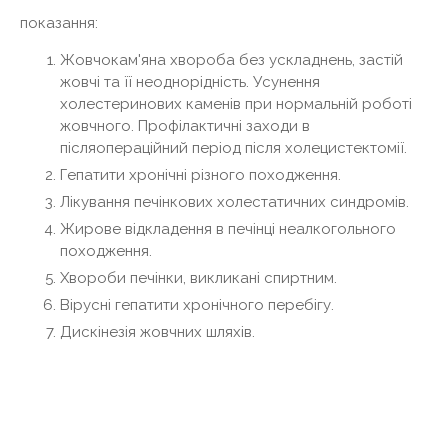
показання:
Жовчокам'яна хвороба без ускладнень, застій
жовчі та її неоднорідність. Усунення
холестеринових каменів при нормальній роботі
жовчного. Профілактичні заходи в
післяопераційний період після холецистектомії.
Гепатити хронічні різного походження.
Лікування печінкових холестатичних синдромів.
Жирове відкладення в печінці неалкогольного
походження.
Хвороби печінки, викликані спиртним.
Вірусні гепатити хронічного перебігу.
Дискінезія жовчних шляхів.