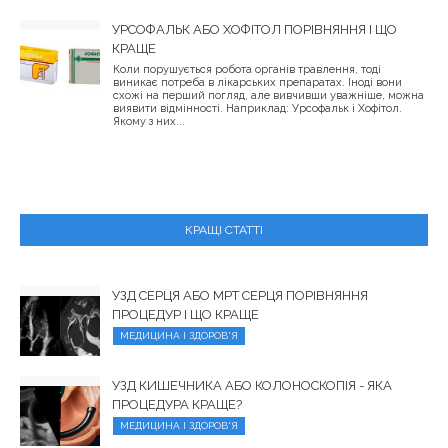
УРСОФАЛЬК АБО ХОФІТОЛ ПОРІВНЯННЯ І ЩО
КРАЩЕ
Коли порушується робота органів травлення, тоді
виникає потреба в лікарських препаратах. Іноді вони
схожі на перший погляд, але вивчивши уважніше, можна
виявити відмінності. Наприклад: Урсофальк і Хофітол.
Якому з них...
КРАЩІ СТАТТІ
УЗД СЕРЦЯ АБО МРТ СЕРЦЯ ПОРІВНЯННЯ
ПРОЦЕДУР І ЩО КРАЩЕ
МЕДИЦИНА І ЗДОРОВ'Я
УЗД КИШЕЧНИКА АБО КОЛОНОСКОПІЯ - ЯКА
ПРОЦЕДУРА КРАЩЕ?
МЕДИЦИНА І ЗДОРОВ'Я