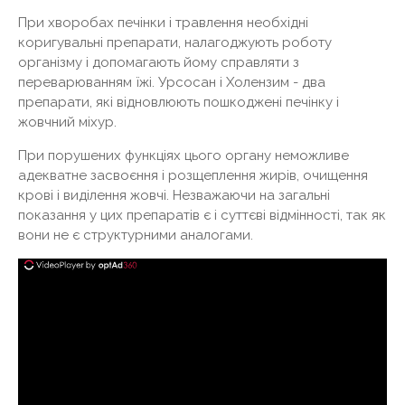
При хворобах печінки і травлення необхідні
коригувальні препарати, налагоджують роботу
організму і допомагають йому справляти з
переварюванням їжі. Урсосан і Холензим - два
препарати, які відновлюють пошкоджені печінку і
жовчний міхур.
При порушених функціях цього органу неможливе
адекватне засвоєння і розщеплення жирів, очищення
крові і виділення жовчі. Незважаючи на загальні
показання у цих препаратів є і суттєві відмінності, так як
вони не є структурними аналогами.