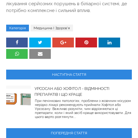
лікування серйозних порушень в біліарної системі, де
потрібно комплексне і сильний вплив.
Категорія
Медицина І Здоров'я
НАСТУПНА СТАТТЯ
УРСОСАН АБО ХОФІТОЛ - ВІДМІННОСТІ
ПРЕПАРАТІВ І ЩО КРАЩЕ
При печінкових патологіях, проблеми з жовчним міхуром
нерідко лікарі рекомендують приймати Хофітол або
Урсосану. Важливо розуміти, чим відрізняються ці
препарати, коли і який засіб краще використовувати. Для
цього варто розглянути...
ПОПЕРЕДНЯ СТАТТЯ