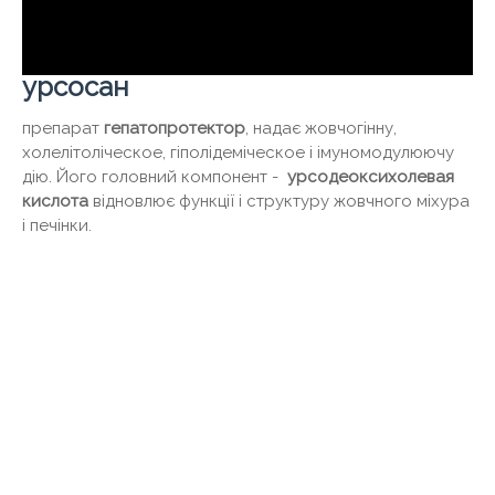
урсосан
препарат
гепатопротектор
, надає жовчогінну,
холелітоліческое, гіполідеміческое і імуномодулюючу
дію. Його головний компонент -
урсодеоксихолевая
кислота
відновлює функції і структуру жовчного міхура
і печінки.