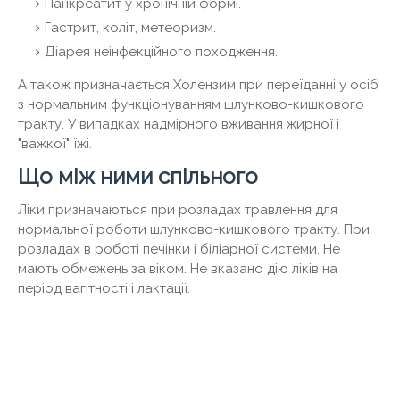
Панкреатит у хронічній формі.
Гастрит, коліт, метеоризм.
Діарея неінфекційного походження.
А також призначається Холензим при переїданні у осіб
з нормальним функціонуванням шлунково-кишкового
тракту. У випадках надмірного вживання жирної і
"важкої" їжі.
Що між ними спільного
Ліки призначаються при розладах травлення для
нормальної роботи шлунково-кишкового тракту. При
розладах в роботі печінки і біліарної системи. Не
мають обмежень за віком. Не вказано дію ліків на
період вагітності і лактації.