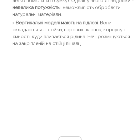
легко помістити в сумку). Однак у нього є і недоліки -
невелика потужність
і неможливість обробляти
натуральні матеріали.
Вертикальні моделі мають на підлозі
. Вони
складаються зі стійки, парових шлангів, корпусу і
ємності, куди вливається рідина. Речі розміщуються
на закріпленій на стійці вішалці.