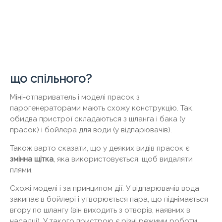
що спільного?
Міні-отпариватель і моделі прасок з
парогенераторами мають схожу конструкцію. Так,
обидва пристрої складаються з шланга і бака (у
прасок) і бойлера для води (у відпарювачів).
Також варто сказати, що у деяких видів прасок є
змінна щітка
, яка використовується, щоб видаляти
плями.
Схожі моделі і за принципом дії. У відпарювачів вода
закипає в бойлері і утворюється пара, що піднімається
вгору по шлангу (він виходить з отворів, наявних в
насадці). У такого пристрою є різні режими роботи.