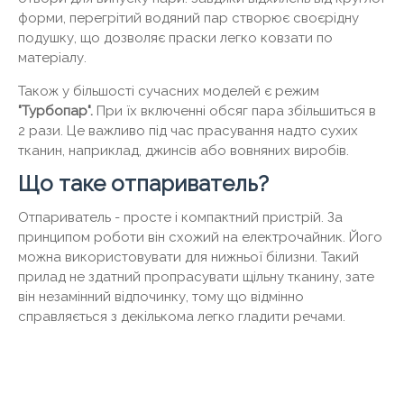
форми, перегрітий водяний пар створює своєрідну
подушку, що дозволяє праски легко ковзати по
матеріалу.
Також у більшості сучасних моделей є режим
"Турбопар".
При їх включенні обсяг пара збільшиться в
2 рази. Це важливо під час прасування надто сухих
тканин, наприклад, джинсів або вовняних виробів.
Що таке отпариватель?
Отпариватель - просте і компактний пристрій. За
принципом роботи він схожий на електрочайник. Його
можна використовувати для нижньої білизни. Такий
прилад не здатний пропрасувати щільну тканину, зате
він незамінний відпочинку, тому що відмінно
справляється з декількома легко гладити речами.