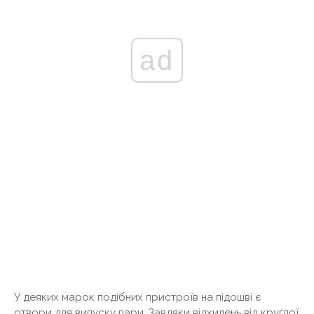
ad
У деяких марок подібних пристроїв на підошві є
отвори для випуску пари. Завдяки відхилень від круглої