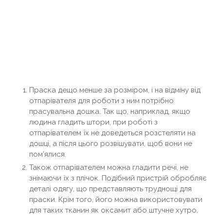
Праска дещо менше за розміром, і на відміну від
отпарівателя для роботи з ним потрібно
прасувальна дошка. Так що, наприклад, якщо
людина гладить штори, при роботі з
отпарівателем їх не доведеться розстеляти на
дошці, а після цього розвішувати, щоб вони не
пом'ялися.
Також отпарівателем можна гладити речі, не
знімаючи їх з плічок. Подібний пристрій обробляє
деталі одягу, що представляють труднощі для
праски. Крім того, його можна використовувати
для таких тканин як оксамит або штучне хутро.