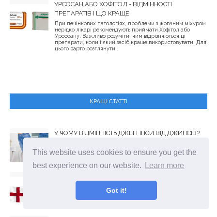
УРСОСАН АБО ХОФІТОЛ - ВІДМІННОСТІ
ПРЕПАРАТІВ І ЩО КРАЩЕ
При печінкових патологіях, проблеми з жовчним міхуром
нерідко лікарі рекомендують приймати Хофітол або
Урсосану. Важливо розуміти, чим відрізняються ці
препарати, коли і який засіб краще використовувати. Для
цього варто розглянути...
КРАЩІ СТАТТІ
У ЧОМУ ВІДМІННІСТЬ ДЖЕГГІНСИ ВІД ДЖИНСІВ?
ОДЯГ
This website uses cookies to ensure you get the
best experience on our website.
Learn more
У ЧОМУ ВІДМІННІСТЬ АНГЛІЇ ВІД ВЕЛИКОБРИТАНІЇ?
ГЕОГРАФІЯ
Got it!