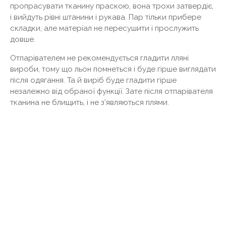
пропрасувати тканину праскою, вона трохи затвердіє,
і вийдуть рівні штанини і рукава. Пар тільки прибере
складки, але матеріал не пересушити і прослужить
довше.
Отпарівателем не рекомендується гладити лляні
вироби, тому що льон помнеться і буде гірше виглядати
після одягання. Та й виріб буде гладити гірше
незалежно від обраної функції. Зате після отпарівателя
тканина не блищить, і не з'являються плями.