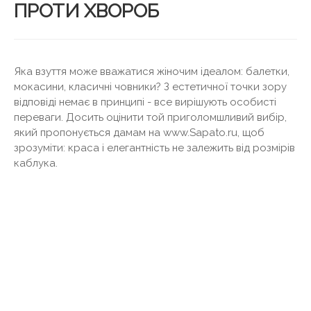
ПРОТИ ХВОРОБ
Яка взуття може вважатися жіночим ідеалом: балетки,
мокасини, класичні човники? З естетичної точки зору
відповіді немає в принципі - все вирішують особисті
переваги. Досить оцінити той приголомшливий вибір,
який пропонується дамам на www.Sapato.ru, щоб
зрозуміти: краса і елегантність не залежить від розмірів
каблука.