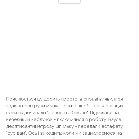
Пояснюється це досить просто: в справі виявилися
задіяні нові групи м'язів. Поки жінка бігала в сланцях,
вони відпочивали "за непотрібністю". Піднялася на
невеликий каблучок - включилися в роботу. Взула
десятисантиметрову шпильку - передали естафету
"сусідам". Ось і виходить: коли ми зациклюємося на