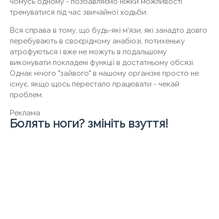
чомусь одному - позбавляємо ніжки можливості
тренуватися під час звичайної ходьби.
Вся справа в тому, що будь-які м'язи, які занадто довго
перебувають в своєрідному анабіозі, потихеньку
атрофуються і вже не можуть в подальшому
виконувати покладені функції в достатньому обсязі.
Однак нічого "зайвого" в нашому організмі просто не
існує, якщо щось перестало працювати - чекай
проблем.
Реклама
Болять ноги? змініть взуття!