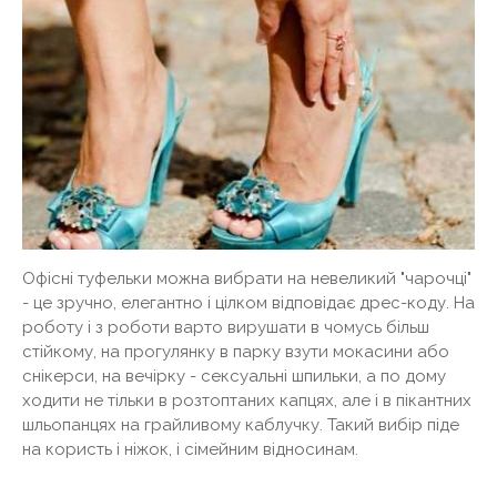
Офісні туфельки можна вибрати на невеликий "чарочці"
- це зручно, елегантно і цілком відповідає дрес-коду. На
роботу і з роботи варто вирушати в чомусь більш
стійкому, на прогулянку в парку взути мокасини або
снікерси, на вечірку - сексуальні шпильки, а по дому
ходити не тільки в розтоптаних капцях, але і в пікантних
шльопанцях на грайливому каблучку. Такий вибір піде
на користь і ніжок, і сімейним відносинам.