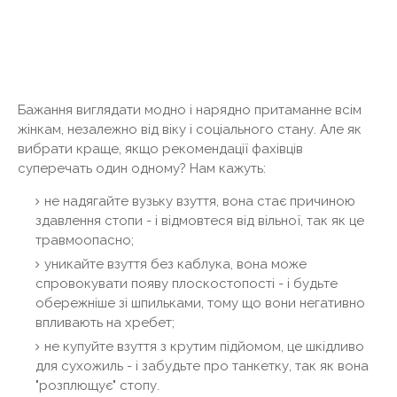
Бажання виглядати модно і нарядно притаманне всім
жінкам, незалежно від віку і соціального стану. Але як
вибрати краще, якщо рекомендації фахівців
суперечать один одному? Нам кажуть:
не надягайте вузьку взуття, вона стає причиною
здавлення стопи - і відмовтеся від вільної, так як це
травмоопасно;
уникайте взуття без каблука, вона може
спровокувати появу плоскостопості - і будьте
обережніше зі шпильками, тому що вони негативно
впливають на хребет;
не купуйте взуття з крутим підйомом, це шкідливо
для сухожиль - і забудьте про танкетку, так як вона
"розплющує" стопу.