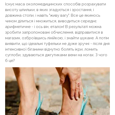
Існує маса околомедицинских способів розрахувати
висоту шпильки, в яких згадується і зростання, і
довжина стопи, і навіть "живу вагу". Все це якимось
чином ділиться і множиться, виводиться середнє
арифметичне - і ось він, еталон! В результаті можна
зробити запропоновані обчислення, відправитися в
магазин, озброївшись лінійкою, і знайти шукане. А потім
виявити, що ідеальні туфельки не дуже зручні - після дня
інтенсивної біганини відчутно болять ікри, ломить
суглоби, здуваються джгутиками вени на ногах. З чого
б це?