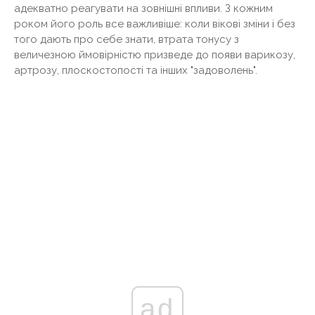
адекватно реагувати на зовнішні впливи. З кожним
роком його роль все важливіше: коли вікові зміни і без
того дають про себе знати, втрата тонусу з
величезною ймовірністю призведе до появи варикозу,
артрозу, плоскостопості та інших "задоволень".
ad