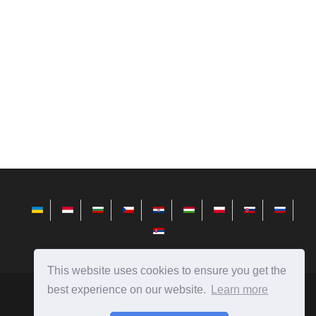
This website uses cookies to ensure you get the
best experience on our website.
Learn more
avktarget.com
Ⓒ
2026