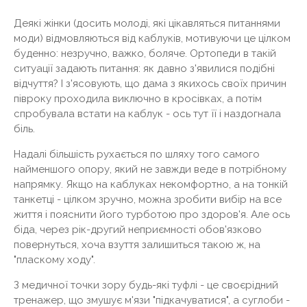
Деякі жінки (досить молоді, які цікавляться питаннями
моди) відмовляються від каблуків, мотивуючи це цілком
буденно: незручно, важко, боляче. Ортопеди в такій
ситуації задають питання: як давно з'явилися подібні
відчуття? І з'ясовують, що дама з якихось своїх причин
півроку проходила виключно в кросівках, а потім
спробувала встати на каблук - ось тут її і наздогнала
біль.
Надалі більшість рухається по шляху того самого
найменшого опору, який не завжди веде в потрібному
напрямку. Якщо на каблуках некомфортно, а на тонкій
танкетці - цілком зручно, можна зробити вибір на все
життя і пояснити його турботою про здоров'я. Але ось
біда, через рік-другий неприємності обов'язково
повернуться, хоча взуття залишиться такою ж, на
"пласкому ходу".
З медичної точки зору будь-які туфлі - це своєрідний
тренажер, що змушує м'язи "підкачуватися", а суглоби -