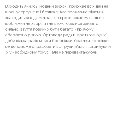
Виходить якийсь "модний вирок", прирікає всіх дам на
щось усереднене і безлике. Але правильне рішення
знаходиться в діаметрально протилежному площині:
щоб ніжки не хворіли і не втомлювалися занадто
сильно, взуття повинно бути багато - причому
абсолютно різною. Ортопеди радять протягом однієї
доби кілька разів міняти босоніжки, балетки, кросівки -
це допоможе опрацювати всі групи м'язів, підтримуючи
їх у необхідному тонусі, але не перевантажуючи.