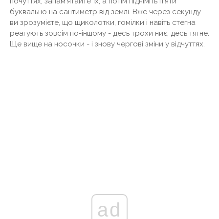
почуттях, запам'ятайте їх, а потім підніміть п'яти
буквально на сантиметр від землі. Вже через секунду
ви зрозумієте, що щиколотки, гомілки і навіть стегна
реагують зовсім по-іншому - десь трохи ниє, десь тягне.
Ще вище на носочки - і знову чергові зміни у відчуттях.
ad