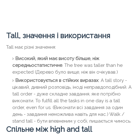
Tall, значення і використання
Tall має різні значення:
Високий, який має висоту більше, ніж
середньостатистичне
. The tree was taller than he
expected (Дерево було вище, ніж він очікував.)
Використовується в стійких виразах
: A tall story -
цікавий, дивний розповідь, іноді неправдоподібний. A
tall order - дуже складне завдання, яке потрібно
виконати. To fulfill all the tasks in one day is a tall
order, even for us. (Виконати всі завдання за один
день - завдання неможлива навіть для нас.) Walk /
stand tall - бути впевненим у собі, пишається чимось.
Спільне між high and tall