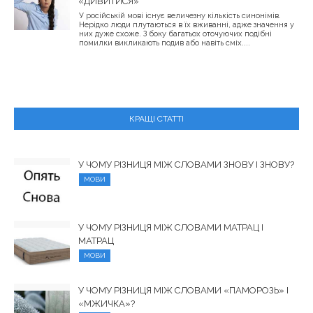
«ДИВИТИСЯ»
У російській мові існує величезну кількість синонімів.
Нерідко люди плутаються в їх вживанні, адже значення у
них дуже схоже. З боку багатьох оточуючих подібні
помилки викликають подив або навіть сміх....
КРАЩІ СТАТТІ
У ЧОМУ РІЗНИЦЯ МІЖ СЛОВАМИ ЗНОВУ І ЗНОВУ?
МОВИ
У ЧОМУ РІЗНИЦЯ МІЖ СЛОВАМИ МАТРАЦ І
МАТРАЦ
МОВИ
У ЧОМУ РІЗНИЦЯ МІЖ СЛОВАМИ «ПАМОРОЗЬ» І
«МЖИЧКА»?