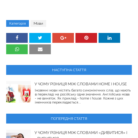
Категорія
Мови
НАСТУПНА СТАТТЯ
У ЧОМУ РІЗНИЦЯ МІЖ СЛОВАМИ HOME І HOUSE
Іноземні мови містять багато синонімічних слів, що мають
в перекладі на російську одне значення. Англійська мова
- не виняток. Як приклад - home і house. Кожне з цих
іменників перекладається...
ПОПЕРЕДНЯ СТАТТЯ
У ЧОМУ РІЗНИЦЯ МІЖ СЛОВАМИ «ДИВИТИСЯ» І