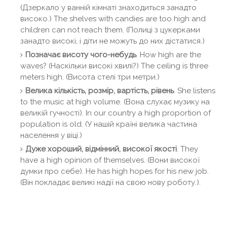
(Дзеркало у ванній кімнаті знаходиться занадто
високо.) The shelves with candies are too high and
children can not reach them. (Полиці з цукерками
занадто високі, і діти не можуть до них дістатися.)
Позначає висоту чого-небудь
. How high are the
waves? (Наскільки високі хвилі?) The ceiling is three
meters high. (Висота стелі три метри.)
Велика кількість, розмір, вартість, рівень
. She listens
to the music at high volume. (Вона слухає музику на
великій гучності). In our country a high proportion of
population is old. (У нашій країні велика частина
населення у віці.)
Дуже хороший, відмінний, високої якості
. They
have a high opinion of themselves. (Вони високої
думки про себе). He has high hopes for his new job.
(Він покладає великі надії на свою нову роботу.).