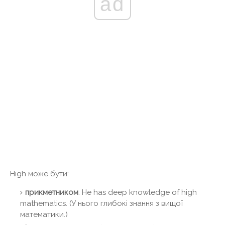
ad
High може бути:
прикметником
. He has deep knowledge of high
mathematics. (У нього глибокі знання з вищої
математики.)