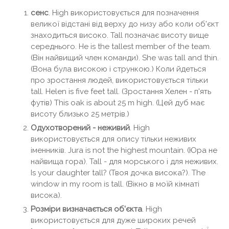
сенс
. High використовується для позначення
великої відстані від верху до низу або коли об'єкт
знаходиться високо. Tall позначає висоту вище
середнього. He is the tallest member of the team.
(Він найвищий член команди). She was tall and thin.
(Вона була високою і стрункою.) Коли йдеться
про зростання людей, використовується тільки
tall. Helen is five feet tall. (Зростання Хелен - п'ять
футів) This oak is about 25 m high. (Цей дуб має
висоту близько 25 метрів.)
Одухотворений - неживий
. High
використовується для опису тільки неживих
іменників. Jura is not the highest mountain. (Юра не
найвища гора). Tall - для морського і для неживих.
Is your daughter tall? (Твоя дочка висока?). The
window in my room is tall. (Вікно в моїй кімнаті
висока).
Розміри визначається об'єкта
. High
використовується для дуже широких речей