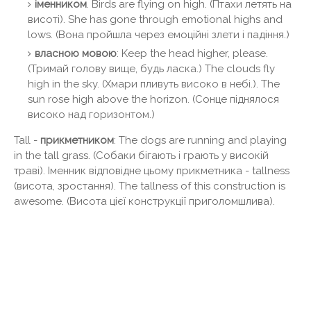
іменником
. Birds are flying on high. (Птахи летять на
висоті). She has gone through emotional highs and
lows. (Вона пройшла через емоційні злети і падіння.)
власною мовою
: Keep the head higher, please.
(Тримай голову вище, будь ласка.) The clouds fly
high in the sky. (Хмари пливуть високо в небі.). The
sun rose high above the horizon. (Сонце піднялося
високо над горизонтом.)
Tall -
прикметником
: The dogs are running and playing
in the tall grass. (Собаки бігають і грають у високій
траві). Іменник відповідне цьому прикметника - tallness
(висота, зростання). The tallness of this construction is
awesome. (Висота цієї конструкції приголомшлива).