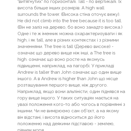
"витягнутих" по горизонталі. Tall - по вертикалі. Їх
висота більше інших розмірів. A high wall
surrounds the tower. (Висока стіна оточує вежу).
He did not climb into the tree because it is too tall.
(Він не заліз на дерево, бо воно занадто висока.)
Одне і те ж іменник можна охарактеризувати і як
high, і як tall, але в різних контекстах і з різними
значеннями. The tree is tall (Дерево високе) -
означає що дерево вище ніж інші, а The tree is
high. означає що воно росте на якомусь
підвищенні, наприклад, на пагорбі. У прикладі
Andrew is taller than John означає що один вище
іншого. А в Andrew is higher than John що місце
розташування першого вище, ніж другого.
Наприклад, якщо вони альпіністи, один піднявся на
гору вище іншого. У таких ситуаціях мається на
увазі положення кого-то або чогось в порівнянні з
іншими. Чи не вимірюємо сам об'єкт, а на якому
він відстані, і висота відноситься до його
положенню над деякими підставою - землею,
рівнем моря.