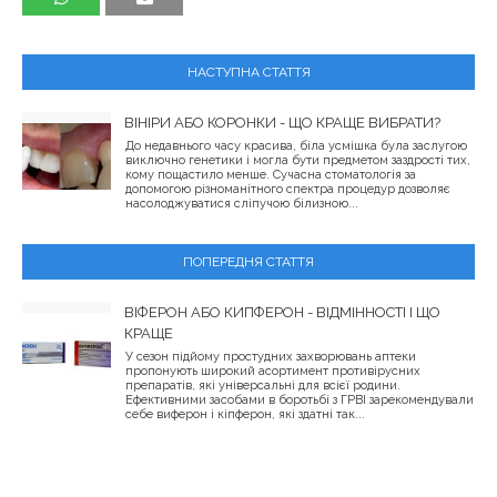
НАСТУПНА СТАТТЯ
ВІНІРИ АБО КОРОНКИ - ЩО КРАЩЕ ВИБРАТИ?
До недавнього часу красива, біла усмішка була заслугою
виключно генетики і могла бути предметом заздрості тих,
кому пощастило менше. Сучасна стоматологія за
допомогою різноманітного спектра процедур дозволяє
насолоджуватися сліпучою білизною...
ПОПЕРЕДНЯ СТАТТЯ
ВІФЕРОН АБО КИПФЕРОН - ВІДМІННОСТІ І ЩО
КРАЩЕ
У сезон підйому простудних захворювань аптеки
пропонують широкий асортимент противірусних
препаратів, які універсальні для всієї родини.
Ефективними засобами в боротьбі з ГРВІ зарекомендували
себе виферон і кіпферон, які здатні так...