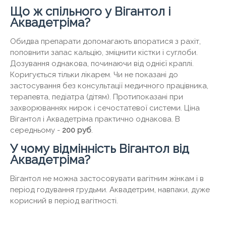
Що ж спільного у Вігантол і
Аквадетріма?
Обидва препарати допомагають впоратися з рахіт,
поповнити запас кальцію, зміцнити кістки і суглоби.
Дозування однакова, починаючи від однієї краплі.
Коригується тільки лікарем. Чи не показані до
застосування без консультації медичного працівника,
терапевта, педіатра (дітям). Протипоказані при
захворюваннях нирок і сечостатевої системи. Ціна
Вігантол і Аквадетріма практично однакова. В
середньому -
200 руб
.
У чому відмінність Вігантол від
Аквадетріма?
Вігантол не можна застосовувати вагітним жінкам і в
період годування грудьми. Аквадетрим, навпаки, дуже
корисний в період вагітності.