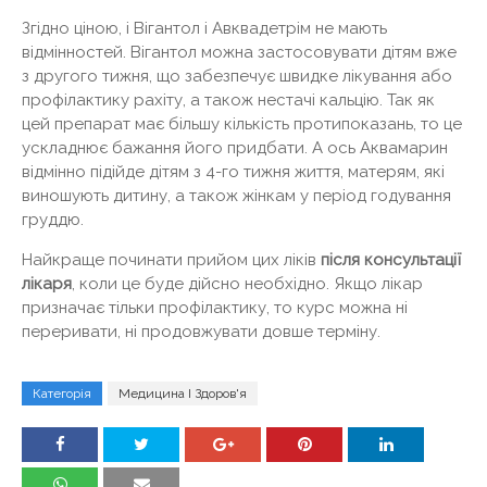
Згідно ціною, і Вігантол і Авквадетрім не мають
відмінностей. Вігантол можна застосовувати дітям вже
з другого тижня, що забезпечує швидке лікування або
профілактику рахіту, а також нестачі кальцію. Так як
цей препарат має більшу кількість протипоказань, то це
ускладнює бажання його придбати. А ось Аквамарин
відмінно підійде дітям з 4-го тижня життя, матерям, які
виношують дитину, а також жінкам у період годування
груддю.
Найкраще починати прийом цих ліків
після консультації
лікаря
, коли це буде дійсно необхідно. Якщо лікар
призначає тільки профілактику, то курс можна ні
переривати, ні продовжувати довше терміну.
Категорія
Медицина І Здоров'я