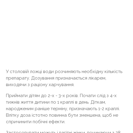
У столовій ложці води розчиняють необхідну кількість
препарату. Дозування призначається лікарем,
виходячи з раціону харчування.
Приймати дітям до 2-х - 3-х років. Почати слід з 4-х
тижнів життя дитини по 1 краплі в день. Діткам,
народженим раніше терміну, призначають 1-2 краплі.
Влітку доза істотно повинна бути зменшена, щоб не
спричинити побічні ефекти.
Застосовувати можуть і вагітні жінки, починаючи з 28