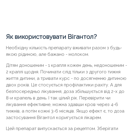
Як використовувати Вігантол?
Необхідну кількість препарату вживати разом з будь-
якою рідиною, але бажано - молоком.
Дітям доношеним - 1 крапля кожен день, недоношеним -
2 краплі щодня. Починати слід тільки з другого тижня
життя дитини, а тривати курс - по досягненню дитиною
двох років. Це стосується профілактики рахіту. А для
безпосередньо лікування, доза збільшується від 2-х до
8-и крапель в день. І так цілий рік. Перевірити чи
лікування ефективне, можна здавши кров через 4-6
тижнів, а потім кожні 3-6 місяців. Якщо ефект є, то доза
застосування Вігантол коригується лікарем.
Цей препарат випускається за рецептом. Зберігати