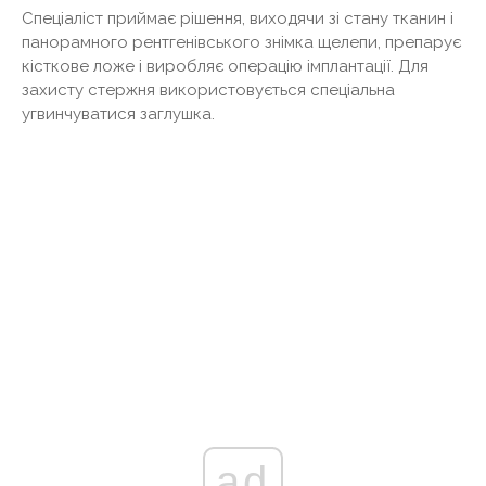
Спеціаліст приймає рішення, виходячи зі стану тканин і
панорамного рентгенівського знімка щелепи, препарує
кісткове ложе і виробляє операцію імплантації. Для
захисту стержня використовується спеціальна
угвинчуватися заглушка.
ad