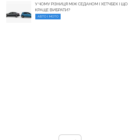
У ЧОМУ РІЗНИЦЯ МІЖ СЕДАНОМ І ХЕТЧБЕК І ЩО
КРАЩЕ ВИБРАТИ?
АВТО І МОТО