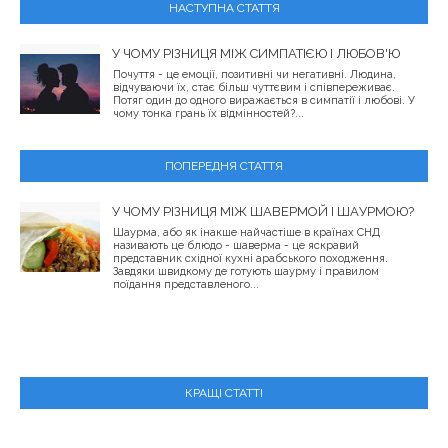
НАСТУПНА СТАТТЯ
У ЧОМУ РІЗНИЦЯ МІЖ СИМПАТІЄЮ І ЛЮБОВ'Ю
Почуття - це емоції, позитивні чи негативні. Людина,
відчуваючи їх, стає більш чуттєвим і співпереживає.
Потяг один до одного виражається в симпатії і любові. У
чому тонка грань їх відмінностей?...
ПОПЕРЕДНЯ СТАТТЯ
У ЧОМУ РІЗНИЦЯ МІЖ ШАВЕРМОЙ І ШАУРМОЮ?
Шаурма, або як інакше найчастіше в країнах СНД
називають це блюдо - шаверма - це яскравий
представник східної кухні арабського походження.
Завдяки швидкому де готують шаурму і правилом
поїдання представленого...
КРАЩІ СТАТТІ