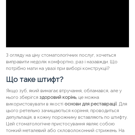
З огляду на ціну стоматологічних послуг, хочеться
виправити недолік комфортно, раз і назавжди. Що
потрібно мати на увазі при виборі конструкції?
Що таке штифт?
Якщо зуб, який вимагає втручання, обламався, але у
нього зберігся
здоровий корінь
, це можна
використовувати в якості
основи для реставрації
. Для
цього ретельно зачищаються коріння, проводиться
депульпація, в кожну порожнину вставляють по штифту.
Цей стоматологічне пристосування являє собою
тонкий металевий або скловолоконний стрижень. На