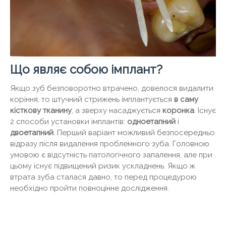
Що являє собою імплант?
Якщо зуб безповоротно втрачено, довелося видалити
коріння, то штучний стрижень імплантується
в саму
кісткову тканину
, а зверху насаджується
коронка
. Існує
2 способи установки імплантів:
одноетапний
і
двоетапний
. Перший варіант можливий безпосередньо
відразу після видалення проблемного зуба. Головною
умовою є відсутність патологічного запалення, але при
цьому існує підвищений ризик ускладнень. Якщо ж
втрата зуба сталася давно, то перед процедурою
необхідно пройти повноцінне дослідження.