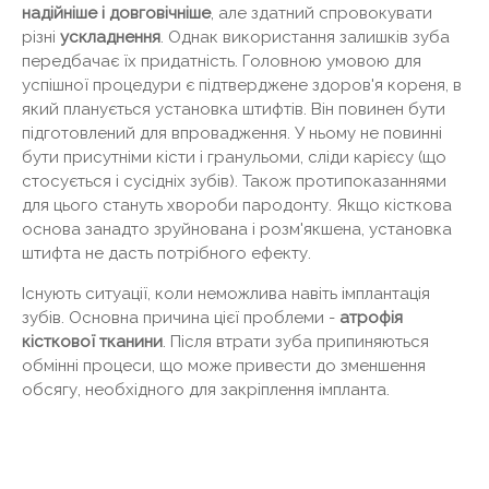
надійніше і довговічніше
, але здатний спровокувати
різні
ускладнення
. Однак використання залишків зуба
передбачає їх придатність. Головною умовою для
успішної процедури є підтверджене здоров'я кореня, в
який планується установка штифтів. Він повинен бути
підготовлений для впровадження. У ньому не повинні
бути присутніми кісти і гранульоми, сліди карієсу (що
стосується і сусідніх зубів). Також протипоказаннями
для цього стануть хвороби пародонту. Якщо кісткова
основа занадто зруйнована і розм'якшена, установка
штифта не дасть потрібного ефекту.
Існують ситуації, коли неможлива навіть імплантація
зубів. Основна причина цієї проблеми -
атрофія
кісткової тканини
. Після втрати зуба припиняються
обмінні процеси, що може привести до зменшення
обсягу, необхідного для закріплення імпланта.