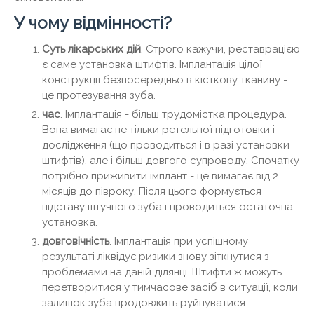
У чому відмінності?
Суть лікарських дій
. Строго кажучи, реставрацією
є саме установка штифтів. Імплантація цілої
конструкції безпосередньо в кісткову тканину -
це протезування зуба.
час
. Імплантація - більш трудомістка процедура.
Вона вимагає не тільки ретельної підготовки і
дослідження (що проводиться і в разі установки
штифтів), але і більш довгого супроводу. Спочатку
потрібно приживити імплант - це вимагає від 2
місяців до півроку. Після цього формується
підставу штучного зуба і проводиться остаточна
установка.
довговічність
. Імплантація при успішному
результаті ліквідує ризики знову зіткнутися з
проблемами на даній ділянці. Штифти ж можуть
перетворитися у тимчасове засіб в ситуації, коли
залишок зуба продовжить руйнуватися.