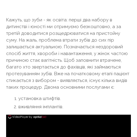
Кажуть, що зуби - як освіта: перші два набору в
дитинстві і юності ми отримуємо безкоштовно, а за
третій доводитися розщедрюватися на пристойну
суму. На жаль, проблема втрати зубів до сих пір
залишається актуальною. Позначається нездоровий
спосіб життя, хвороби і навантаження, у жінок частою
причиною стає вагітність. Щоб заповнити втрачене,
багато хто звертається до фахівців, які займаються
протезуванням зубів. Вже на початковому етапі пацієнт
стикається з вибором - виявляється, існує кілька видів
таких процедур. Двома основними послугами є:
установка штифтів.
вживляння імплантів.