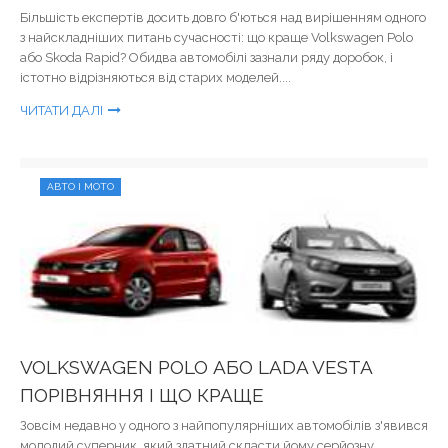
Більшість експертів досить довго б'ються над вирішенням одного
з найскладніших питань сучасності: що краще Volkswagen Polo
або Skoda Rapid? Обидва автомобілі зазнали ряду доробок, і
істотно відрізняються від старих моделей....
ЧИТАТИ ДАЛІ
АВТО І МОТО
VOLKSWAGEN POLO АБО LADA VESTA
ПОРІВНЯННЯ І ЩО КРАЩЕ
Зовсім недавно у одного з найпопулярніших автомобілів з'явився
молодий суперник, який здатний скласти йому серйозну