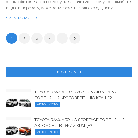
автолюбителі часто не можуть визначитися, якому з автомобілів
віддати перевагу, адже вони входять в однакову цінову...
ЧИТАТИ ДАЛІ
1
2
3
4
...
КРАЩІ СТАТТІ
TOYOTA RAV4 АБО SUZUKI GRAND VITARA
ПОРІВНЯННЯ КРОСОВЕРІВ І ЩО КРАЩЕ?
АВТО І МОТО
TOYOTA RAV4 АБО KIA SPORTAGE ПОРІВНЯННЯ
АВТОМОБІЛІВ І ЯКИЙ КРАЩЕ?
АВТО І МОТО