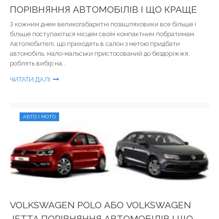
ПОРІВНЯННЯ АВТОМОБІЛІВ І ЩО КРАЩЕ
З кожним днем ​​великогабаритні позашляховики все більше і
більше поступаються місцем своїм компактним побратимам.
Автолюбителі, що приходять в салон з метою придбати
автомобіль, мало-мальськи пристосований до бездоріжжя,
роблять вибір на...
ЧИТАТИ ДАЛІ
АВТО І МОТО
VOLKSWAGEN POLO АБО VOLKSWAGEN
JETTA ПОРІВНЯННЯ АВТОМОБІЛІВ І ЩО