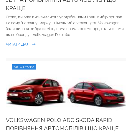
КРАЩЕ
Отже, ви вже визначилися з уподобаннями і ваш вибір припав
на саму "народну" марку - німецький автоконцерн Volkswagen.
Залишилося вибрати між двома популярними представниками
цього бренду - Volkswagen Polo або...
ЧИТАТИ ДАЛІ
АВТО І МОТО
VOLKSWAGEN POLO АБО SKODA RAPID
ПОРІВНЯННЯ АВТОМОБІЛІВ І ЩО КРАЩЕ