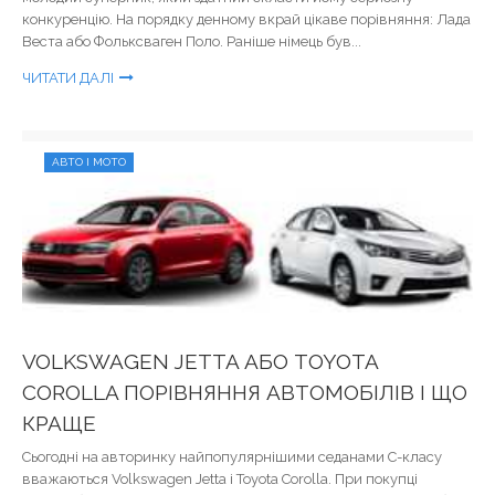
конкуренцію. На порядку денному вкрай цікаве порівняння: Лада
Веста або Фольксваген Поло. Раніше німець був...
ЧИТАТИ ДАЛІ
АВТО І МОТО
VOLKSWAGEN JETTA АБО TOYOTA
COROLLA ПОРІВНЯННЯ АВТОМОБІЛІВ І ЩО
КРАЩЕ
Сьогодні на авторинку найпопулярнішими седанами С-класу
вважаються Volkswagen Jetta і Toyota Corolla. При покупці