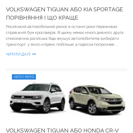
VOLKSWAGEN TIGUAN АБО KIA SPORTAGE
ПОРІВНЯННЯ І ЩО КРАЩЕ
Російський автомобільний ринок в останні роки переживає
справжній бум кросоверів. В цьому немає нічого дивного: друга
споконвічна російська біда змушує автолюбителів вибирати
транспорт, у якого кліренс побільше, а підвіска попрочнее....
ЧИТАТИ ДАЛІ
АВТО І МОТО
VOLKSWAGEN TIGUAN АБО HONDA CR-V