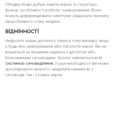
Обидва лікарі добре знають нирки, їх структуру,
функції, особливості роботи і захворювання. Вони
можуть диференціювати симптоми і відшукати причину
хворобливого стану людини.
відмінності
Нефролог надає допомогу тільки в тому випадку, якщо
є будь-яке захворювання або патологія нирок. Він не
візьметься за лікування пацієнта з циститом або
блокованими сечоводами. Уролог займається всій
системою сечовиділення
. У разі необхідності він може
прооперувати хворого і видалити каміння як з
сечоводів, так і з самих нирок.