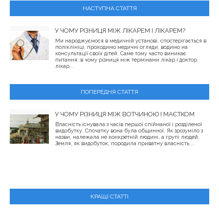
НАСТУПНА СТАТТЯ
У ЧОМУ РІЗНИЦЯ МІЖ ЛІКАРЕМ І ЛІКАРЕМ?
Ми народжуємося в медичній установі, спостерігається в
поліклініці, проходимо медичні огляди, водимо на
консультації своїх дітей. Саме тому часто виникає
питання: в чому різниця між термінами лікар і доктор.
лікар...
ПОПЕРЕДНЯ СТАТТЯ
У ЧОМУ РІЗНИЦЯ МІЖ ВОТЧИНОЮ І МАЄТКОМ
Власність існувала з часів першої спійманої і розділеної
видобутку. Спочатку вона була общинної. Як зрозуміло з
назви, належала не конкретній людині, а групі людей.
Земля, як видобуток, породила приватну власність....
КРАЩІ СТАТТІ