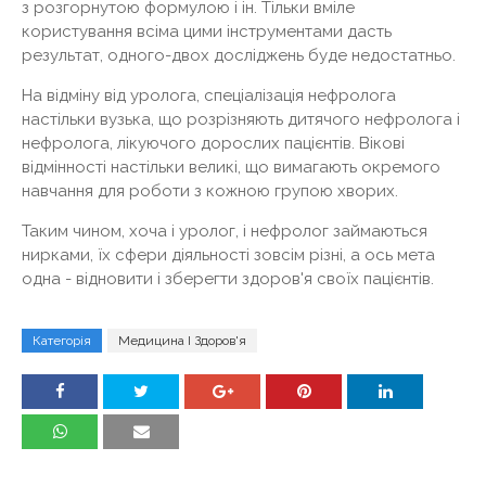
з розгорнутою формулою і ін. Тільки вміле
користування всіма цими інструментами дасть
результат, одного-двох досліджень буде недостатньо.
На відміну від уролога, спеціалізація нефролога
настільки вузька, що розрізняють дитячого нефролога і
нефролога, лікуючого дорослих пацієнтів. Вікові
відмінності настільки великі, що вимагають окремого
навчання для роботи з кожною групою хворих.
Таким чином, хоча і уролог, і нефролог займаються
нирками, їх сфери діяльності зовсім різні, а ось мета
одна - відновити і зберегти здоров'я своїх пацієнтів.
Категорія
Медицина І Здоров'я