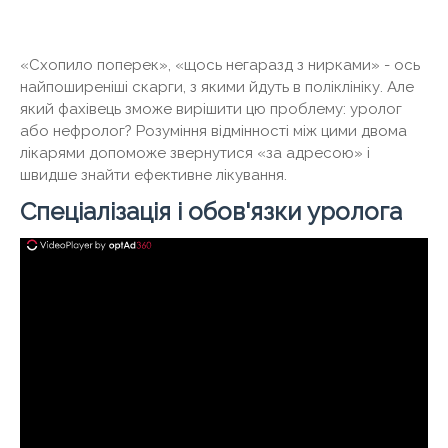
«Схопило поперек», «щось негаразд з нирками» - ось
найпоширеніші скарги, з якими йдуть в поліклініку. Але
який фахівець зможе вирішити цю проблему: уролог
або нефролог? Розуміння відмінності між цими двома
лікарями допоможе звернутися «за адресою» і
швидше знайти ефективне лікування.
Спеціалізація і обов'язки уролога