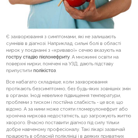
Є захворювання з симптомами, які не залишають
сумнівів в діагнозі. Наприклад, сильні болі в області
нирок у поєднанні з «кривавої» сечею вказують на
гостру стадію пієлонефриту
. А множинні освіти на
поверхні нирки, помічені на УЗД, дають підставу
припустити
полікістоз
.
Все набагато складніше, коли захворювання
протікають безсимптомно, без будь-яких зовнішніх змін
в органах. Іноді невелике підвищення температури,
проблеми з тиском і постійна слабкість - це все, що
відомо. А за ними може стояти гломерулонефрит або
хронічна ниркова недостатність, що загрожують життю
хворого. Вчасно поставити діагноз під силу тільки
добре навченому професіоналу. Такі лікарі зазвичай
працюють в обласній поліклініці і в деяких приватних