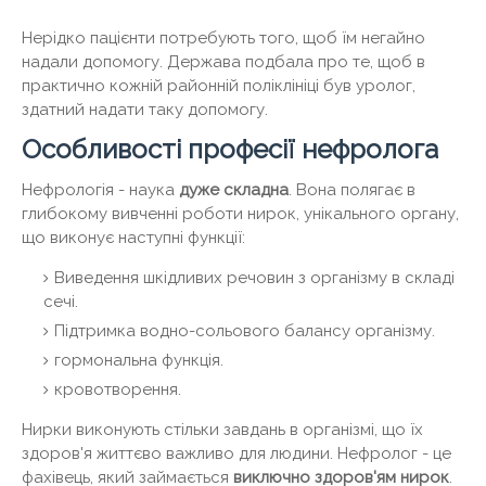
Нерідко пацієнти потребують того, щоб їм негайно
надали допомогу. Держава подбала про те, щоб в
практично кожній районній поліклініці був уролог,
здатний надати таку допомогу.
Особливості професії нефролога
Нефрологія - наука
дуже складна
. Вона полягає в
глибокому вивченні роботи нирок, унікального органу,
що виконує наступні функції:
Виведення шкідливих речовин з організму в складі
сечі.
Підтримка водно-сольового балансу організму.
гормональна функція.
кровотворення.
Нирки виконують стільки завдань в організмі, що їх
здоров'я життєво важливо для людини. Нефролог - це
фахівець, який займається
виключно здоров'ям нирок
.