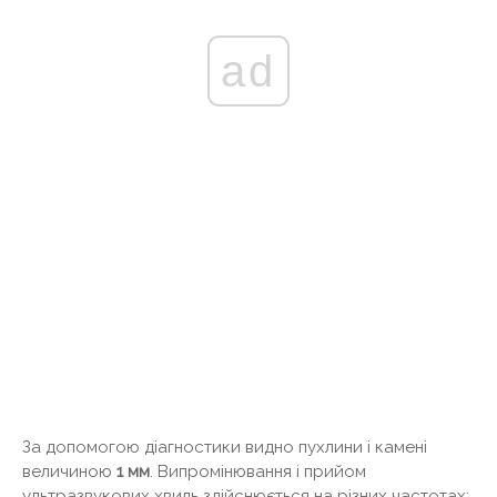
ad
За допомогою діагностики видно пухлини і камені
величиною
1 мм
. Випромінювання і прийом
ультразвукових хвиль здійснюється на різних частотах: