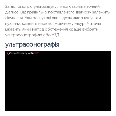
За допомогою ультразвуку лікарі ставлять точний
діагноз. Від правильно поставленого діагнозу залежить
лікування. Ультразвукові хвилі дозволяє знищувати
пухлини, камені в нирках і жовчному міхурі. Читачів
цікавить, який метод обстеження краще вибрати
ультрасонографию або УЗД.
ультрасонографія