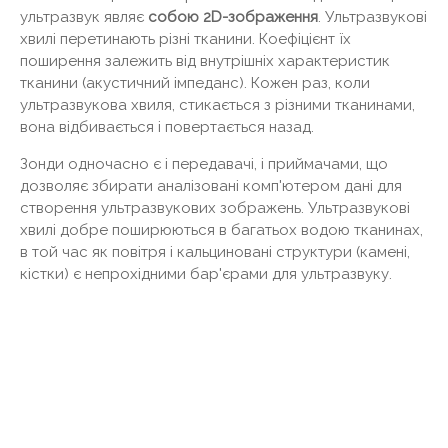
ультразвук являє
собою 2D-зображення
. Ультразвукові
хвилі перетинають різні тканини. Коефіцієнт їх
поширення залежить від внутрішніх характеристик
тканини (акустичний імпеданс). Кожен раз, коли
ультразвукова хвиля, стикається з різними тканинами,
вона відбивається і повертається назад.
Зонди одночасно є і передавачі, і приймачами, що
дозволяє збирати аналізовані комп'ютером дані для
створення ультразвукових зображень. Ультразвукові
хвилі добре поширюються в багатьох водою тканинах,
в той час як повітря і кальциновані структури (камені,
кістки) є непрохідними бар'єрами для ультразвуку.