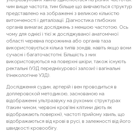
чим вище частота, тим більше що вивчаються структур
представлено на зображенні з великою кількістю
витонченості і деталізації. Діагностика глибоких
органів вимагає досліджень з меншою частотою. Ось
чому для однієї і тієї ж досліджуваної анатомічної
області черевна порожнина або органів таза
використовується кілька типів зондів, навіть якщо вони
сучасні і багаточастотні. Більшість з них
використовуються на поверхні шкіри, також існують
ректальні (УЗД передміхурової залози) і вагінальні
(гінекологічне УЗД).
Дослідження судин, артерій і вен проводиться в
доплеровской методикою, заснованою на
відображенні ультразвуку на рухомих структурах
(таким чином, червоні кров'яні клітини діють як
відображають поверхні), частоті прийому хвиль, що
відображаються від крові в русі, в залежності від його
швидкості кровообігу.