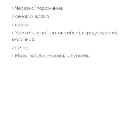
Черевної порожнини.
сечових шляхів.
нирок.
Залоз (слинної, щитоподібної, передміхурової,
молочної).
яєчок.
М'язів, зв'язок, сухожиль, суглобів.