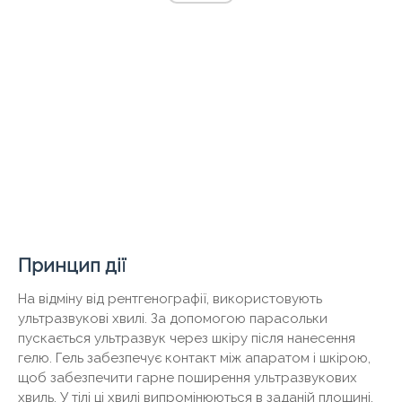
Принцип дії
На відміну від рентгенографії, використовують
ультразвукові хвилі. За допомогою парасольки
пускається ультразвук через шкіру після нанесення
гелю. Гель забезпечує контакт між апаратом і шкірою,
щоб забезпечити гарне поширення ультразвукових
хвиль. У тілі ці хвилі випромінюються в заданій площині.