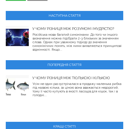
НАСТУПНА СТАТТЯ
У ЧОМУ РІЗНИЦЯ МІЖ РОЗУМОМ І МУДРІСТЮ?
Російська мова багатий синонімами. До того чи іншого
визначення можна підібрати 2-3 близьких за значенням
слова. Однак при уважному підході до значення
синонімічних понять, між ними виявляються принципові
відмінності. Якщо...
ПОПЕРЕДНЯ СТАТТЯ
У ЧОМУ РІЗНИЦЯ МІЖ ТЮЛЬКОЮ І КІЛЬКОЮ
Усім не один раз зустрічалася в продажу маленька рибка
під назвою кілька, за ціною вона вважається недорогий,
тому її часто купують в якості ласощів для кішок, так і в
голодні...
КРАЩІ СТАТТІ