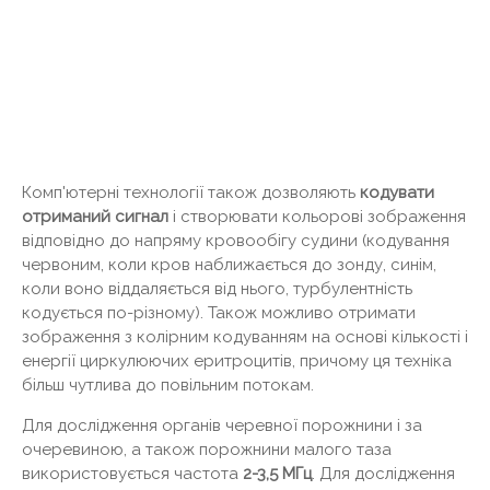
Комп'ютерні технології також дозволяють
кодувати
отриманий сигнал
і створювати кольорові зображення
відповідно до напряму кровообігу судини (кодування
червоним, коли кров наближається до зонду, синім,
коли воно віддаляється від нього, турбулентність
кодується по-різному). Також можливо отримати
зображення з колірним кодуванням на основі кількості і
енергії циркулюючих еритроцитів, причому ця техніка
більш чутлива до повільним потокам.
Для дослідження органів черевної порожнини і за
очеревиною, а також порожнини малого таза
використовується частота
2-3,5 МГц
. Для дослідження