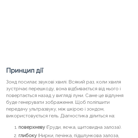
Принцип дії
Зонд посилає звукові хвилі. Всякий раз, коли хвиля
зустрічає перешкоду, вона відбивається від нього і
повертається назад у вигляді луни. Саме це відлуння
буде генерувати зображення. Щоб поліпшити
передачу ультразвуку, між шкірою і зондом,
використовується гель. Діагностика ділиться на:
поверхневу
(Груди, яєчка, щитовидна залоза).
глибоку
(Нирки, печінка, підшлункова залоза,