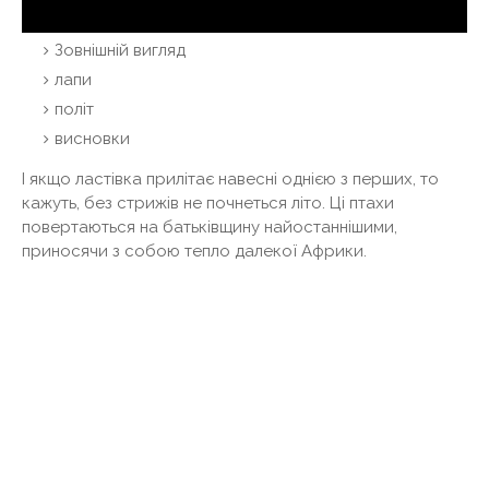
Зовнішній вигляд
лапи
політ
висновки
І якщо ластівка прилітає навесні однією з перших, то
кажуть, без стрижів не почнеться літо. Ці птахи
повертаються на батьківщину найостаннішими,
приносячи з собою тепло далекої Африки.