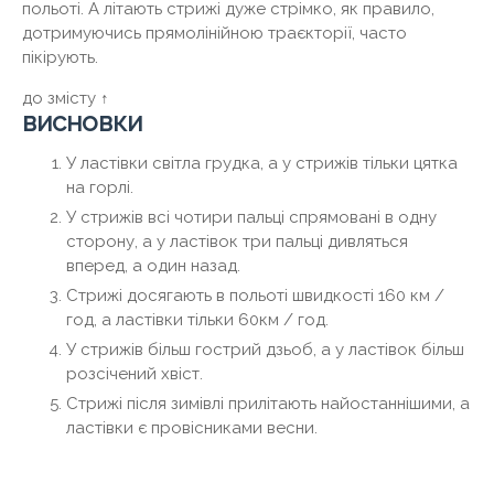
польоті. А літають стрижі дуже стрімко, як правило,
дотримуючись прямолінійною траєкторії, часто
пікірують.
до змісту ↑
висновки
У ластівки світла грудка, а у стрижів тільки цятка
на горлі.
У стрижів всі чотири пальці спрямовані в одну
сторону, а у ластівок три пальці дивляться
вперед, а один назад.
Стрижі досягають в польоті швидкості 160 км /
год, а ластівки тільки 60км / год.
У стрижів більш гострий дзьоб, а у ластівок більш
розсічений хвіст.
Стрижі після зимівлі прилітають найостаннішими, а
ластівки є провісниками весни.