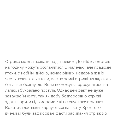
Стрижа можна назвати надшвидким. До 160 кілометрів
на годину можуть розганятися ці маленькі, але граціозні
птахи. У небі їм, дійсно, немає рівних, недарма ж в їх
честь називають літаки, але на землі стрижі виглядають
більш ніж безглуздо. Вони не можуть пересуватися на
лапах, і буквально повзуть. Однак цей факт не дуже
заважає їм жити, так як добу безперервно стрижі
здатні парити під хмарами, які не спускаючись вниз.
Вони, як і ластівки, харчуються на льоту. Крім того,
вченими були зафіксовані факти засипання стрижів в