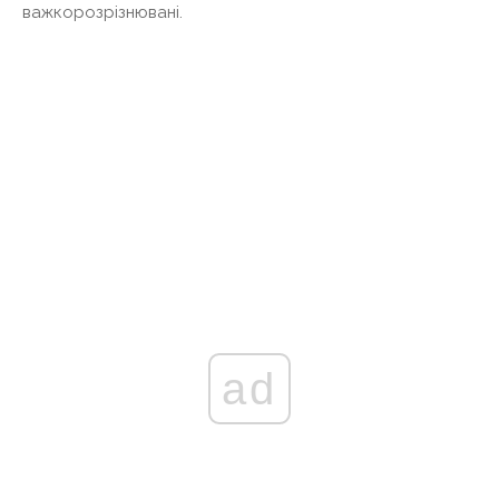
важкорозрізнювані.
ad