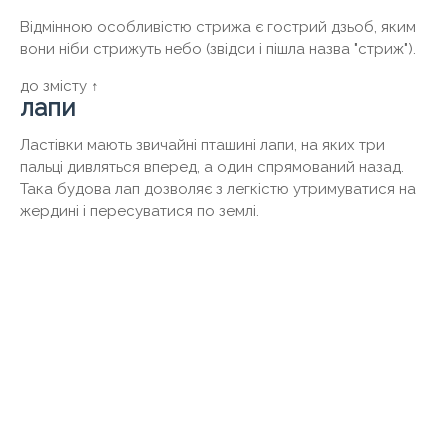
Відмінною особливістю стрижа є гострий дзьоб, яким
вони ніби стрижуть небо (звідси і пішла назва "стриж").
до змісту ↑
лапи
Ластівки мають звичайні пташині лапи, на яких три
пальці дивляться вперед, а один спрямований назад.
Така будова лап дозволяє з легкістю утримуватися на
жердині і пересуватися по землі.