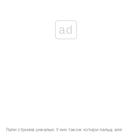
ad
Лапи стрижів унікальні. У них також чотири пальці, але