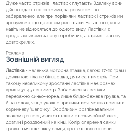
Дуже часто стрижів і ластівок плутають. Здалеку вони
дійсно здаються схожими, за розміром і по
забарвленню, але при порівнянні ластівок і стрижів ми
зрозуміємо, що це зовсім різні птахи. Більш того, вони
навіть не відносяться до одного виду. Ластівки є
представниками загону горобиних, а стрижі - загону
довгокрилих.
Реклама
Зовнішній вигляд
Ластівка
- маленька моторна пташка, вагою 17-20 грам і
довжиною тіла не більше двадцяти сантиметрів. При
такому невеликому зростанні ластівка має розмах
крил в 31-45 сантиметр. Забарвлення ластівки
переважно синьо-чорна, лише блідо-бежева грудка, та
й на голові, якщо уважно придивитися, можна помітити
коричневу "шапочку". Особливим розпізнавальним
знаком цієї працьовитої пташки є незвичайний хвіст,
довгий і роздвоєний на кінці. Колір оперення самки
трохи тьмяніше, ніж у самця, проте в польоті вони