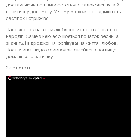
доставляючи не тільки естетичне задоволення, а й
практичну допомогу. У чому ж схожість і відмінність
ластівок і стрижів?
Ластівка - одна з найулюбленіших птахів багатьох
народів. Саме з нею асоціюється початок весни, а
значить, і відродження, оспівування життя і любові.
Ластівчине гніздо є символом сімейного вогнища і
домашнього затишку.
Зміст статті