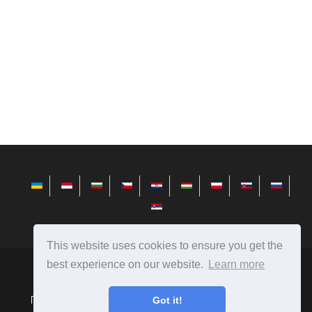
This website uses cookies to ensure you get the
best experience on our website.
Learn more
avktarget.com
Ⓒ
2026
Порівняння людей, предметів, явищ, автомобілів, їжі і
Got it!