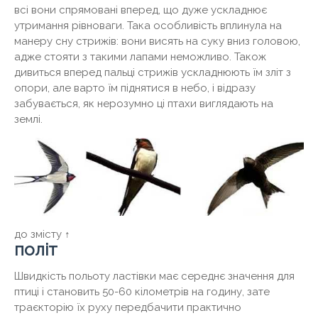
всі вони спрямовані вперед, що дуже ускладнює
утримання рівноваги. Така особливість вплинула на
манеру сну стрижів: вони висять на суку вниз головою,
адже стояти з такими лапами неможливо. Також
дивиться вперед пальці стрижів ускладнюють їм зліт з
опори, але варто їм піднятися в небо, і відразу
забувається, як нерозумно ці птахи виглядають на
землі.
до змісту ↑
політ
Швидкість польоту ластівки має середнє значення для
птиці і становить 50-60 кілометрів на годину, зате
траєкторію їх руху передбачити практично