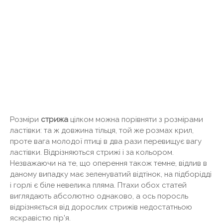
Розміри
стрижа
цілком можна порівняти з розмірами
ластівки: та ж довжина тільця, той же розмах крил,
проте вага молодої птиці в два рази перевищує вагу
ластівки. Відрізняються стрижі і за кольором.
Незважаючи на те, що оперення також темне, відлив в
даному випадку має зеленуватий відтінок, на підборідді
і горлі є біле невелика пляма. Птахи обох статей
виглядають абсолютно однаково, а ось поросль
відрізняється від дорослих стрижів недостатньою
яскравістю пір'я.