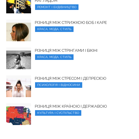
НАГЛЯДОМ
РЕМОНТ І БУДІВНИЦТВО
РІЗНИЦЯ МІЖ СТРИЖКОЮ БОБ І КАРЕ
КРАСА, МОДА, СТИЛЬ
РІЗНИЦЯ МІЖ СТРІНГАМИ І БІКІНІ
КРАСА, МОДА, СТИЛЬ
РІЗНИЦЯ МІЖ СТРЕСОМ І ДЕПРЕСІЄЮ
ПСИХОЛОГІЯ І ВІДНОСИНИ
РІЗНИЦЯ МІЖ КРАЇНОЮ І ДЕРЖАВОЮ
КУЛЬТУРА І СУСПІЛЬСТВО