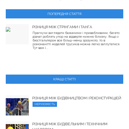
ПОПЕРЕДНЯ СТАТТЯ
РІЗНИЦЯ МІЖ СТРІНГАМИ І ТАНГА
Прагнучи виглядати бажаними і привабливими, багато
дівчат роблять упор на відверте нижню білизну. Якщо з
бюстгальтером все більш-менш зрозуміло, то в
різноманітті моделей трусиків можна легко заплутатися.
Тут вам і...
КРАЩІ СТАТТІ
РІЗНИЦЯ МІЖ БУДІВНИЦТВОМ І РЕКОНСТУРКЦІЕЙ
НЕРУХОМІСТЬ
РІЗНИЦЯ МІЖ БУДІВЕЛЬНИМ І ТЕХНІЧНИМ