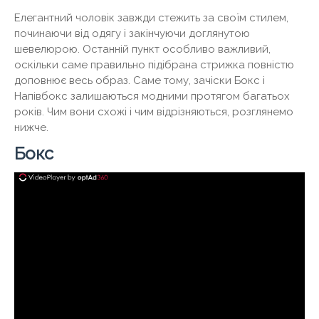
Елегантний чоловік завжди стежить за своїм стилем,
починаючи від одягу і закінчуючи доглянутою
шевелюрою. Останній пункт особливо важливий,
оскільки саме правильно підібрана стрижка повністю
доповнює весь образ. Саме тому, зачіски Бокс і
Напівбокс залишаються модними протягом багатьох
років. Чим вони схожі і чим відрізняються, розглянемо
нижче.
Бокс