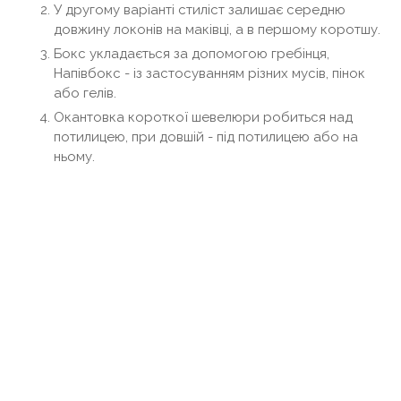
У другому варіанті стиліст залишає середню
довжину локонів на маківці, а в першому коротшу.
Бокс укладається за допомогою гребінця,
Напівбокс - із застосуванням різних мусів, пінок
або гелів.
Окантовка короткої шевелюри робиться над
потилицею, при довшій - під потилицею або на
ньому.