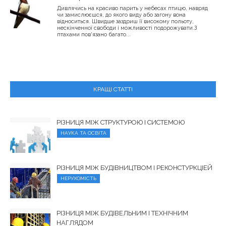
Дивлячись на красиво парить у небесах птицю, навряд
чи замислюєшся, до якого виду або загону вона
відноситься. Швидше заздриш її високому польоту,
нескінченної свободи і можливості подорожувати.З
птахами пов'язано багато...
КРАЩІ СТАТТІ
РІЗНИЦЯ МІЖ СТРУКТУРОЮ І СИСТЕМОЮ
НАУКА ТА ОСВІТА
РІЗНИЦЯ МІЖ БУДІВНИЦТВОМ І РЕКОНСТУРКЦІЕЙ
НЕРУХОМІСТЬ
РІЗНИЦЯ МІЖ БУДІВЕЛЬНИМ І ТЕХНІЧНИМ
НАГЛЯДОМ