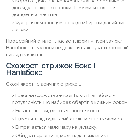
Коротка довжина волосся вимагає особливого
догляду за шкірою голови. Тому мити волосся
доведеться частіше.
Худорлявим хлопцям не слід вибирати даний тип
зачіски.
Професійний стиліст знає всі плюси і мінуси зачіски
Напівбокс, тому вони не дозволять зіпсувати зовнішній
вигляд їх клієнтів.
Схожості стрижок Бокс і
Напівбокс
Схожі якості класичних стрижок:
Головна схожість зачісок Бокс і Напівбокс -
популярність, що набирає обертів з кожним роком.
Більш точно виділяють чоловічі якості.
Підходять під будь-який стиль, вік і тип чоловіка.
Витрачається мало часу на укладку.
Обидва варіанти підходять для сміливих і