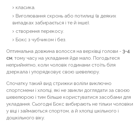
класика.
Виголювання скронь або потилиці (в деяких
випадках забирається і те й інше).
створення перекосу.
Бокс з чубчиком і без.
Оптимальна довжина волосся на верхівці голови -
3-4
см
, тому часу на укладання йде мало. Погодьтеся
неприйнятно, коли чоловік годинами стоїть біля
дзеркала і упорядковує свою шевелюру.
Спочатку такий вид стрижки воліли виключно
спортсмени і хлопці, які не звикли доглядати за своєю
шевелюрою і тим більше користуватися засобами для
укладання. Сьогодні Бокс вибирають не тільки чоловіки
у віці і займаються спортом, а й хлопці шкільного і
дошкільного віку.