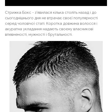
Стрижка Бокс - з'явилася кілька століть назад і до
сьогоднішнього дня не втрачає своєї популярності
серед чоловічої статі. Коротка довжина волосся і
акуратна укладання надають своєму власникові
впевненості, мужності і брутальності.