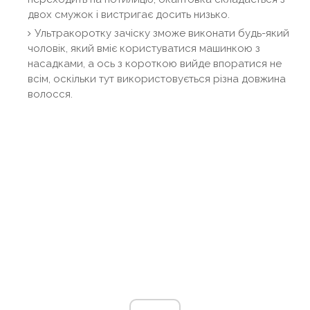
двох смужок і вистригає досить низько.
Ультракоротку зачіску зможе виконати будь-який
чоловік, який вміє користуватися машинкою з
насадками, а ось з короткою вийде впоратися не
всім, оскільки тут використовується різна довжина
волосся.