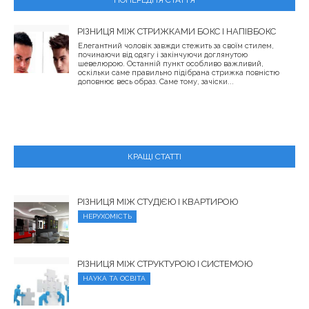
РІЗНИЦЯ МІЖ СТРИЖКАМИ БОКС І НАПІВБОКС
Елегантний чоловік завжди стежить за своїм стилем,
починаючи від одягу і закінчуючи доглянутою
шевелюрою. Останній пункт особливо важливий,
оскільки саме правильно підібрана стрижка повністю
доповнює весь образ. Саме тому, зачіски...
КРАЩІ СТАТТІ
РІЗНИЦЯ МІЖ СТУДІЄЮ І КВАРТИРОЮ
НЕРУХОМІСТЬ
РІЗНИЦЯ МІЖ СТРУКТУРОЮ І СИСТЕМОЮ
НАУКА ТА ОСВІТА