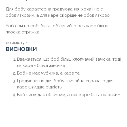
Для бобу характерна градуювання, хоча і не є
обов'язковим, а для каре скоріше не обов'язково.
Боб сам по собі більш об'ємний, а ось каре більш
плоска стрижка.
до змісту ↑
висновки
Вважається, що боб більш хлопчачий зачіска, тоді
як каре - більш жіночна.
Боб не має чубчика, а каре та.
Градуювання для бобу звичайна справа, а для
каре швидше рідкість.
Боб виглядає об'ємним, а ось каре більш плоским.