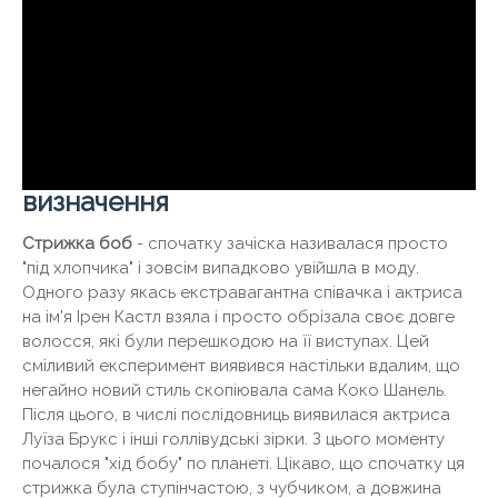
визначення
Стрижка боб
- спочатку зачіска називалася просто
"під хлопчика" і зовсім випадково увійшла в моду.
Одного разу якась екстравагантна співачка і актриса
на ім'я Ірен Кастл взяла і просто обрізала своє довге
волосся, які були перешкодою на її виступах. Цей
сміливий експеримент виявився настільки вдалим, що
негайно новий стиль скопіювала сама Коко Шанель.
Після цього, в числі послідовниць виявилася актриса
Луїза Брукс і інші голлівудські зірки. З цього моменту
почалося "хід бобу" по планеті. Цікаво, що спочатку ця
стрижка була ступінчастою, з чубчиком, а довжина