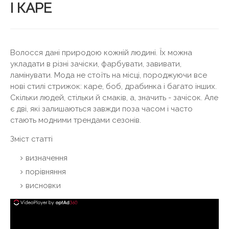
І КАРЕ
Волосся дані природою кожній людині. Їх можна
укладати в різні зачіски, фарбувати, завивати,
ламінувати. Мода не стоїть на місці, породжуючи все
нові стилі стрижок: каре, боб, драбинка і багато інших.
Скільки людей, стільки й смаків, а, значить - зачісок. Але
є дві, які залишаються завжди поза часом і часто
стають модними трендами сезонів.
Зміст статті
визначення
порівняння
висновки