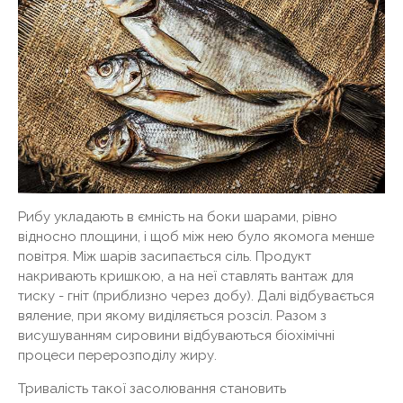
Рибу укладають в ємність на боки шарами, рівно
відносно площини, і щоб між нею було якомога менше
повітря. Між шарів засипається сіль. Продукт
накривають кришкою, а на неї ставлять вантаж для
тиску - гніт (приблизно через добу). Далі відбувається
вяление, при якому виділяється розсіл. Разом з
висушуванням сировини відбуваються біохімічні
процеси перерозподілу жиру.
Тривалість такої засолювання становить