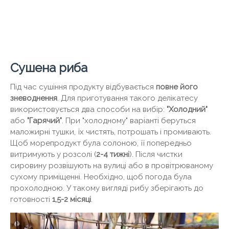
Сушена риба
Під час сушіння продукту відбувається
повне його
зневоднення
. Для приготування такого делікатесу
використовується два способи на вибір:
"Холодний"
або
"Гарячий"
. При "холодному" варіанті беруться
маложирні тушки, їх чистять, потрошать і промивають.
Щоб морепродукт була солоною, її попередньо
витримують у розсолі (
2-4 тижні
). Після чистки
сировину розвішують на вулиці або в провітрюваному
сухому приміщенні. Необхідно, щоб погода була
прохолодною. У такому вигляді рибу зберігають до
готовності
1,5-2 місяці
.