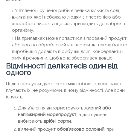
У в'яленої і сушеної риби є велика кількість солі,
вживання якої небажано людям з гіпертонією або
хворобою нирок. а ще сіль призводить до набряків
організму.
На прилавках може попастися зіпсований продукт
або погано оброблений від паразитів. також багато
виробників додають в рибу шкідливі консерванти і
хімічні речовини, щоб вона збереглася довше.
Відмінності делікатесів один від
одного
Ці два продукти дуже схожі між собою, а деякі навіть
плутають їх, не розуміючи, в чому відмінності. Але вони
існують:
Для в'ялення використовують
жирний або
напівжирний морепродукт
, а для сушіння
вибирають
дрібні сорти
.
в'ялений продукт
обов'язково солоний
, при