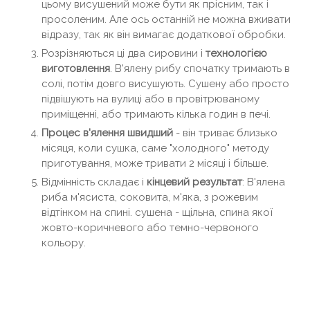
цьому висушений може бути як прісним, так і
просоленим. Але ось останній не можна вживати
відразу, так як він вимагає додаткової обробки.
Розрізняються ці два сировини і
технологією
виготовлення
. В'ялену рибу спочатку тримають в
солі, потім довго висушують. Сушену або просто
підвішують на вулиці або в провітрюваному
приміщенні, або тримають кілька годин в печі.
Процес в'ялення швидший
- він триває близько
місяця, коли сушка, саме "холодного" методу
приготування, може тривати 2 місяці і більше.
Відмінність складає і
кінцевий результат
: В'ялена
риба м'ясиста, соковита, м'яка, з рожевим
відтінком на спині. сушена - щільна, спина якої
жовто-коричневого або темно-червоного
кольору.