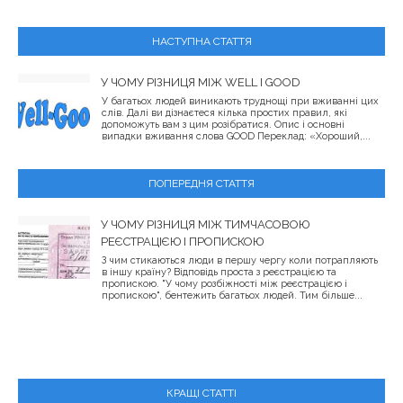
НАСТУПНА СТАТТЯ
У ЧОМУ РІЗНИЦЯ МІЖ WELL І GOOD
У багатьох людей виникають труднощі при вживанні цих
слів. Далі ви дізнаєтеся кілька простих правил, які
допоможуть вам з цим розібратися. Опис і основні
випадки вживання слова GOOD Переклад: «Хороший,...
ПОПЕРЕДНЯ СТАТТЯ
У ЧОМУ РІЗНИЦЯ МІЖ ТИМЧАСОВОЮ
РЕЄСТРАЦІЄЮ І ПРОПИСКОЮ
З чим стикаються люди в першу чергу коли потрапляють
в іншу країну? Відповідь проста з реєстрацією та
пропискою. "У чому розбіжності між реєстрацією і
пропискою", бентежить багатьох людей. Тим більше...
КРАЩІ СТАТТІ