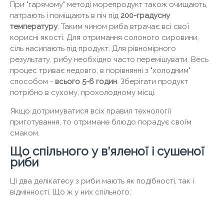
При "гарячому" методі морепродукт також очищають,
патрають і поміщають в піч під
200-градусну
температуру
. Таким чином риба втрачає всі свої
корисні якості. Для отримання солоного сировини,
сіль насипають під продукт. Для рівномірного
результату, рибу необхідно часто перемішувати. Весь
процес триває недовго, в порівнянні з "холодним"
способом -
всього 5-6 годин
. Зберігати продукт
потрібно в сухому, прохолодному місці.
Якщо дотримуватися всіх правил технології
приготування, то отримане блюдо порадує своїм
смаком.
Що спільного у в'яленої і сушеної
риби
Ці два делікатесу з риби мають як подібності, так і
відмінності. Що ж у них спільного: