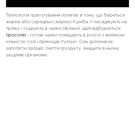
Технологія приготування полягає в тому, що береться
жирна або середньої жирності риба, її насаджують на
пряжу і з'єднують в чалки (зв'язки). далі відбувається
просолкі
- готові чалки поміщають в розсіл з великою
кількістю солі і прянощів (тузлук). Сіль допомагає
запобігти процес гниття продукту, знищити в ньому
шкідливі організми.