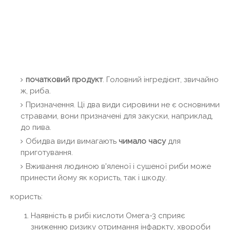
початковий продукт
. Головний інгредієнт, звичайно
ж, риба.
Призначення. Ці два види сировини не є основними
стравами, вони призначені для закуски, наприклад,
до пива.
Обидва види вимагають
чимало часу
для
приготування.
Вживання людиною в'яленої і сушеної риби може
принести йому як користь, так і шкоду.
користь:
Наявність в рибі кислоти Омега-3 сприяє
зниженню ризику отримання інфаркту, хвороби