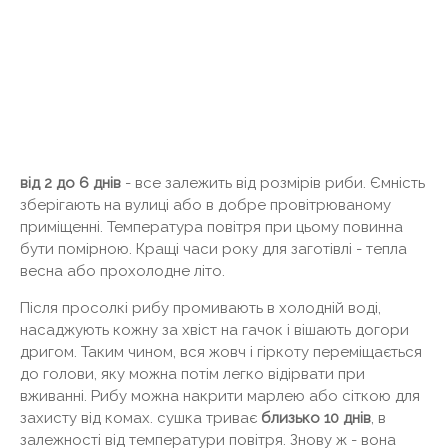
від 2 до 6 днів
- все залежить від розмірів риби. Ємність
зберігають на вулиці або в добре провітрюваному
приміщенні. Температура повітря при цьому повинна
бути помірною. Кращі часи року для заготівлі - тепла
весна або прохолодне літо.
Після просолкі рибу промивають в холодній воді,
насаджують кожну за хвіст на гачок і вішають догори
дригом. Таким чином, вся жовч і гіркоту переміщається
до голови, яку можна потім легко відірвати при
вживанні. Рибу можна накрити марлею або сіткою для
захисту від комах. сушка триває
близько 10 днів
, в
залежності від температури повітря. Знову ж - вона