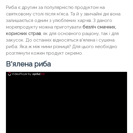
Риба є другим за популярністю продуктом на
святковому столі після м'яса. Та й у звичайні дні вона
залишається одним з улюблених харчів. З даного
морепродукту можна приготувати
безліч смачних,
корисних страв
, як для основного раціону, так і для
закусок. До останніх відносяться в'ялена і сушена
риба. Яка ж між ними різниця? Для цього необхідно
розглянути кожен продукт окремо.
В'ялена риба