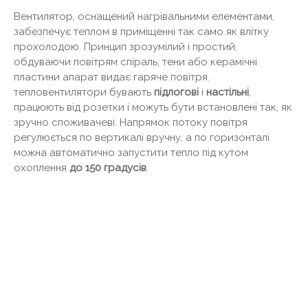
Вентилятор, оснащений нагрівальними елементами,
забезпечує теплом в приміщенні так само як влітку
прохолодою. Принцип зрозумілий і простий,
обдуваючи повітрям спіраль, тени або керамічні
пластини апарат видає гаряче повітря.
тепловентилятори бувають
підлогові
і
настільні
,
працюють від розетки і можуть бути встановлені так, як
зручно споживачеві. Напрямок потоку повітря
регулюється по вертикалі вручну, а по горизонталі
можна автоматично запустити тепло під кутом
охоплення
до 150 градусів
.