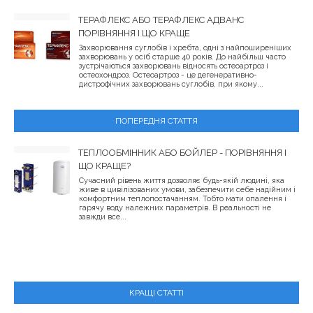
ТЕРАФЛЕКС АБО ТЕРАФЛЕКС АДВАНС
ПОРІВНЯННЯ І ЩО КРАЩЕ
Захворювання суглобів і хребта, одні з найпоширеніших
захворювань у осіб старше 40 років. До найбільш часто
зустрічаються захворювань відносять остеоартроз і
остеохондроз. Остеоартроз - це дегенеративно-
дистрофічних захворювань суглобів, при якому...
ПОПЕРЕДНЯ СТАТТЯ
ТЕПЛООБМІННИК АБО БОЙЛЕР - ПОРІВНЯННЯ І
ЩО КРАЩЕ?
Сучасний рівень життя дозволяє будь-якій людині, яка
живе в цивілізованих умови, забезпечити себе надійним і
комфортним теплопостачанням. Тобто мати опалення і
гарячу воду належних параметрів. В реальності не
завжди все...
КРАЩІ СТАТТІ