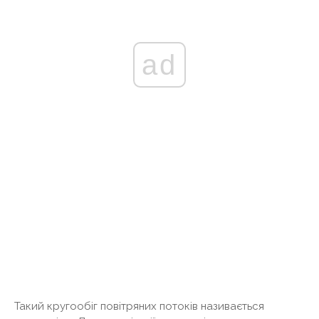
ad
Такий кругообіг повітряних потоків називається