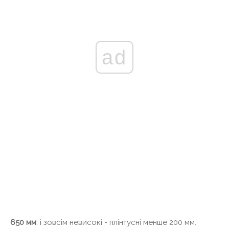
ad
650 мм
, і зовсім невисокі - плінтусні менше 200 мм.