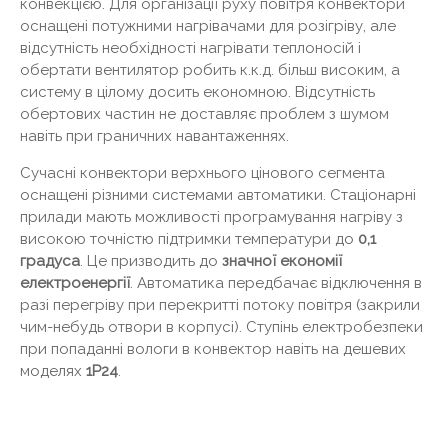
конвекцією. Для організації руху повітря конвектори
оснащені потужними нагрівачами для розігріву, але
відсутність необхідності нагрівати теплоносій і
обертати вентилятор робить к.к.д. більш високим, а
систему в цілому досить економною. Відсутність
обертових частин не доставляє проблем з шумом
навіть при граничних навантаженнях.
Сучасні конвектори верхнього цінового сегмента
оснащені різними системами автоматики. Стаціонарні
прилади мають можливості програмування нагріву з
високою точністю підтримки температури до
0,1
градуса
. Це призводить до
значної економії
електроенергії
. Автоматика передбачає відключення в
разі перегріву при перекритті потоку повітря (закрили
чим-небудь отвори в корпусі). Ступінь електробезпеки
при попаданні вологи в конвектор навіть на дешевих
моделях
1Р24
.