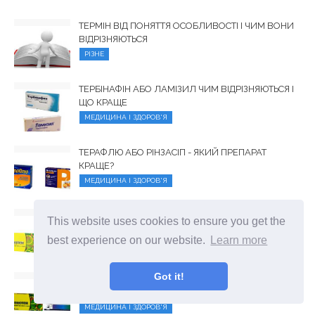
ТЕРМІН ВІД ПОНЯТТЯ ОСОБЛИВОСТІ І ЧИМ ВОНИ
ВІДРІЗНЯЮТЬСЯ
РІЗНЕ
ТЕРБІНАФІН АБО ЛАМІЗИЛ ЧИМ ВІДРІЗНЯЮТЬСЯ І
ЩО КРАЩЕ
МЕДИЦИНА І ЗДОРОВ'Я
ТЕРАФЛЮ АБО РІНЗАСІП - ЯКИЙ ПРЕПАРАТ
КРАЩЕ?
МЕДИЦИНА І ЗДОРОВ'Я
ТЕНОТЕН АБО НОВОПАССИТ ПОРІВНЯННЯ
This website uses cookies to ensure you get the
ЗАСОБІВ І ЩО КРАЩЕ
best experience on our website.
Learn more
МЕДИЦИНА І ЗДОРОВ'Я
Got it!
ТЕНОТЕН АБО ФЕНИБУТ - ОСОБЛИВОСТІ І ЩО
КРАЩЕ ВЗЯТИ
МЕДИЦИНА І ЗДОРОВ'Я