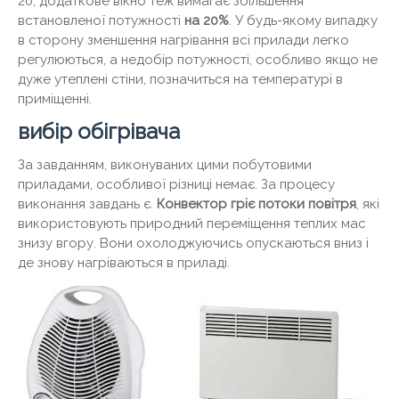
20, додаткове вікно теж вимагає збільшення
встановленої потужності
на 20%
. У будь-якому випадку
в сторону зменшення нагрівання всі прилади легко
регулюються, а недобір потужності, особливо якщо не
дуже утеплені стіни, позначиться на температурі в
приміщенні.
вибір обігрівача
За завданням, виконуваних цими побутовими
приладами, особливої ​​різниці немає. За процесу
виконання завдань є.
Конвектор гріє потоки повітря
, які
використовують природний переміщення теплих мас
знизу вгору. Вони охолоджуючись опускаються вниз і
де знову нагріваються в приладі.