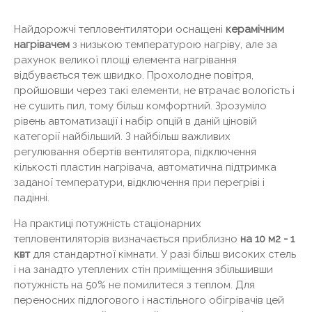
Найдорожчі тепловентилятори оснащені
керамічним
нагрівачем
з низькою температурою нагріву, але за
рахунок великої площі елемента нагрівання
відбувається теж швидко. Прохолодне повітря,
пройшовши через такі елементи, не втрачає вологість і
не сушить пил, тому більш комфортний. Зрозуміло
рівень автоматизації і набір опцій в даній ціновій
категорії найбільший. З найбільш важливих
регулювання обертів вентилятора, підключення
кількості пластин нагрівача, автоматична підтримка
заданої температури, відключення при перегріві і
падінні.
На практиці потужність стаціонарних
тепловентиляторів визначається приблизно
на 10 м2 - 1
квт
для стандартної кімнати. У разі більш високих стель
і на занадто утеплених стін приміщення збільшивши
потужність на 50% не помилитеся з теплом. Для
переносних підлогового і настільного обігрівачів цей