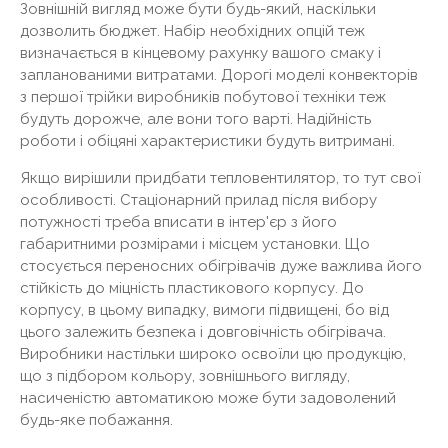
Зовнішній вигляд може бути будь-який, наскільки
дозволить бюджет. Набір необхідних опцій теж
визначається в кінцевому рахунку вашого смаку і
запланованими витратами. Дорогі моделі конвекторів
з першої трійки виробників побутової техніки теж
будуть дорожче, але вони того варті. Надійність
роботи і обіцяні характеристики будуть витримані.
Якщо вирішили придбати тепловентилятор, то тут свої
особливості. Стаціонарний прилад після вибору
потужності треба вписати в інтер'єр з його
габаритними розмірами і місцем установки. Що
стосується переносних обігрівачів дуже важлива його
стійкість до міцність пластикового корпусу. До
корпусу, в цьому випадку, вимоги підвищені, бо від
цього залежить безпека і довговічність обігрівача.
Виробники настільки широко освоїли цю продукцію,
що з підбором кольору, зовнішнього вигляду,
насиченістю автоматикою може бути задоволений
будь-яке побажання.