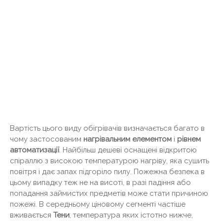
Вартість цього виду обігрівачів визначається багато в
чому застосованим
нагрівальним елементом
і
рівнем
автоматизації
. Найбільш дешеві оснащені відкритою
спіраллю з високою температурою нагріву, яка сушить
повітря і дає запах підгоріло пилу. Пожежна безпека в
цьому випадку теж не на висоті, в разі падіння або
попадання займистих предметів може стати причиною
пожежі. В середньому ціновому сегменті частіше
вживається
Тени
, температура яких істотно нижче,