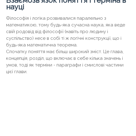
Взаємозв'язок поняття і терміна в
науці
Філософія і логіка розвивалися паралельно з
математикою, тому будь-яка сучасна наука, яка веде
свій родовід від філософії (навіть про людину і
суспільство) несе в собі ті ж логічні конструкції, що і
будь-яка математична теорема.
Спочатку поняття має більш широкий зміст. Це глава,
концепція, розділ, що включає в себе кілька значень і
умов, тоді як терміни - параграфи і смислові частини
цієї глави.