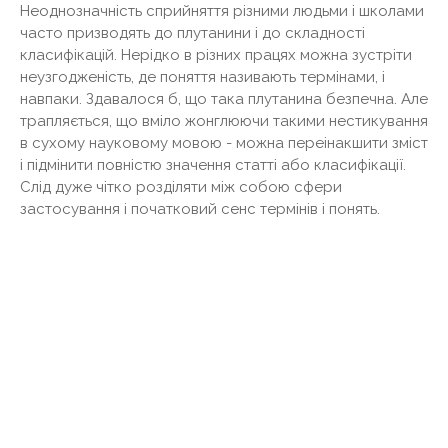
Неоднозначність сприйняття різними людьми і школами
часто призводять до плутанини і до складності
класифікацій. Нерідко в різних працях можна зустріти
неузгодженість, де поняття називають термінами, і
навпаки. Здавалося б, що така плутанина безпечна. Але
трапляється, що вміло жонглюючи такими нестикування
в сухому науковому мовою - можна переінакшити зміст
і підмінити повністю значення статті або класифікації.
Слід дуже чітко розділяти між собою сфери
застосування і початковий сенс термінів і понять.