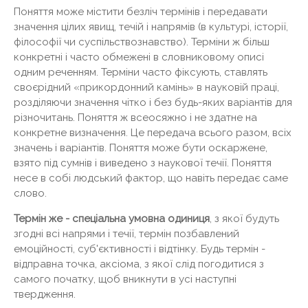
Поняття може містити безліч термінів і передавати
значення цілих явищ, течій і напрямів (в культурі, історії,
філософії чи суспільствознавство). Терміни ж більш
конкретні і часто обмежені в словниковому описі
одним реченням. Терміни часто фіксують, ставлять
своєрідний «прикордонний камінь» в науковій праці,
розділяючи значення чітко і без будь-яких варіантів для
різночитань. Поняття ж всеосяжно і не здатне на
конкретне визначення. Це передача всього разом, всіх
значень і варіантів. Поняття може бути оскаржене,
взято під сумнів і виведено з наукової течії. Поняття
несе в собі людський фактор, що навіть передає саме
слово.
Термін же - спеціальна умовна одиниця
, з якої будуть
згодні всі напрями і течії, термін позбавлений
емоційності, суб'єктивності і відтінку. Будь термін -
відправна точка, аксіома, з якої слід погодитися з
самого початку, щоб вникнути в усі наступні
твердження.