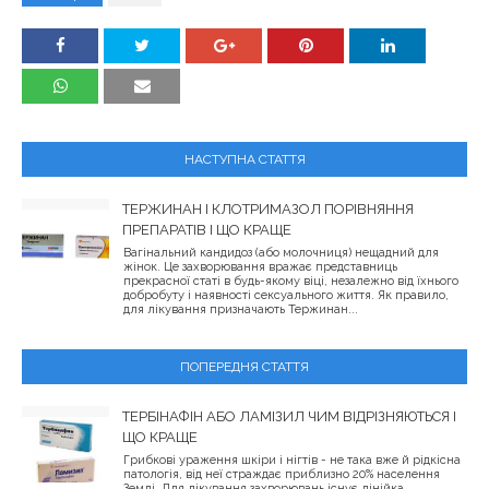
НАСТУПНА СТАТТЯ
ТЕРЖИНАН І КЛОТРИМАЗОЛ ПОРІВНЯННЯ
ПРЕПАРАТІВ І ЩО КРАЩЕ
Вагінальний кандидоз (або молочниця) нещадний для
жінок. Це захворювання вражає представниць
прекрасної статі в будь-якому віці, незалежно від їхнього
добробуту і наявності сексуального життя. Як правило,
для лікування призначають Тержинан...
ПОПЕРЕДНЯ СТАТТЯ
ТЕРБІНАФІН АБО ЛАМІЗИЛ ЧИМ ВІДРІЗНЯЮТЬСЯ І
ЩО КРАЩЕ
Грибкові ураження шкіри і нігтів - не така вже й рідкісна
патологія, від неї страждає приблизно 20% населення
Землі. Для лікування захворювань існує лінійка