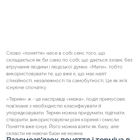
Слово «поняття» несе в собі сенс того, що
складається як би само по собі, що дається ззовні, без
втручання людини і людської думки. «Мати», тобто
використовувати те, що вже є, що має наліт
стихійності, незалежності та самобутності. Це як ім'я:
існуюче спочатку.
«Термін» ж - це насправді «межа», поділ примусове,
пов'язане з необхідністю класифікувати й
упорядковувати. Термін можна придумати, підігнати,
створити, використовуючи різні коріння і смисли.
Поняття вже існує. Його можна взяти як базу, але
скласти не маючи бази не можна.