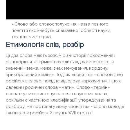
Слово або словосполучення, назва певного
поняття якої-небудь спеціальної області науки,
техніки, мистецтва.
Етимологія слів, розбір
Ці два слова мають зовсім різні історії походження і
різні коріння. «Термін» походить від латинського , в
значенні «межа, межа, знак межування, кордону,
прикордонний камінь». Тоді як «поняття» - споконвічно
російське слово, похідне від слова «зрозуміти», і що є
далеким родичем слова «мати». Слово «термін»
спочатку використовувалося в наукових колах,
оскільки є частиною класифікації, упорядкування та
розбору. На противагу йому «поняття» - слово молоде
і виникло в російській науці в XVII столітті.