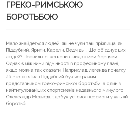
ГРЕКО-РИМСЬКОЮ
БОРОТЬБОЮ
Мало знайдеться людей, які не чули такі прізвища, як
Піддубний, Яригін, Карелін, Ведмідь ... Що об'єднує цих
людей? Правильно, всі вони є видатними борцями.
Однак є між ними відмінності в професійному плані,
якщо можна так сказати. Наприклад, легенда початку
20 століття Іван Піддубний був яскравим
представником греко-римської боротьби, а один з
найтитулованіших спортсменів недавнього минулого
Олександр Медведь здобув усі свої перемоги у вільній
боротьбі.