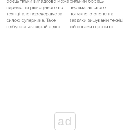
боєць тільки випадково може
сильний борець
перемогти рівноцінного по
перемагав свого
техніці, але перевершує за
потужного опонента
силою суперника. Таке
завдяки вишуканій техніці
відбувається вкрай рідко
дій ногами і проти ніг
ad