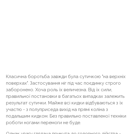
Класична боротьба завжди була сутичкою "на верхніх
поверхах". Застосування ніг під час поєдинку строго
заборонено. Хоча роль їх величезна. Від їх сили,
правильної постановки в багатьох випадках залежить
результат сутички. Майже всі кидки відбуваються з їх
участю - з полуприседа вихід на прямі коліна з
подальшим кидком. Без правильно поставленої техніки
роботи ногами перемоги не буде.
Однак увагу глядача прикута до головного дійства -