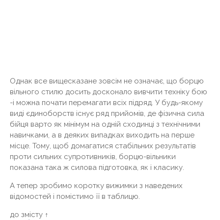
Однак все вищесказане зовсім не означає, що борцю
вільного стилю досить досконало вивчити техніку бою
-і можна почати перемагати всіх підряд. У будь-якому
виді єдиноборств існує ряд прийомів, де фізична сила
бійця варто як мінімум на одній сходинці з технічними
навичками, а в деяких випадках виходить на перше
місце. Тому, щоб домагатися стабільних результатів
проти сильних супротивників, борцю-вільники
показана така ж силова підготовка, як і класику.
А тепер зробимо коротку вижимки з наведених
відомостей і помістимо її в таблицю.
до змісту ↑