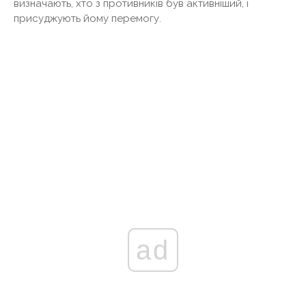
визначають, хто з противників був активніший, і
присуджують йому перемогу.
ad