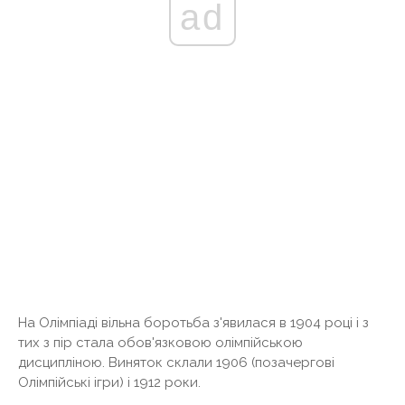
ad
На Олімпіаді вільна боротьба з'явилася в 1904 році і з
тих з пір стала обов'язковою олімпійською
дисципліною. Виняток склали 1906 (позачергові
Олімпійські ігри) і 1912 роки.