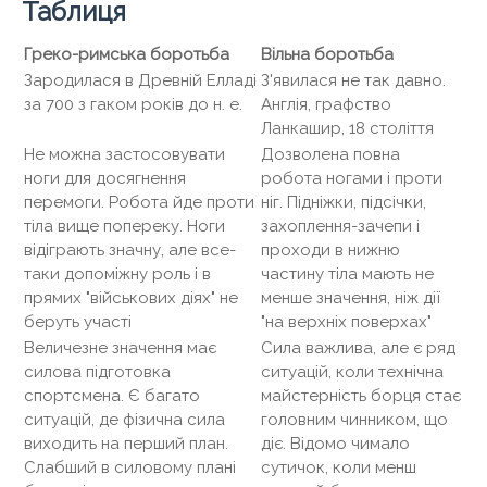
Таблиця
Греко-римська боротьба
Вільна боротьба
Зародилася в Древній Елладі
З'явилася не так давно.
за 700 з гаком років до н. е.
Англія, графство
Ланкашир, 18 століття
Не можна застосовувати
Дозволена повна
ноги для досягнення
робота ногами і проти
перемоги. Робота йде проти
ніг. Підніжки, підсічки,
тіла вище попереку. Ноги
захоплення-зачепи і
відіграють значну, але все-
проходи в нижню
таки допоміжну роль і в
частину тіла мають не
прямих "військових діях" не
менше значення, ніж дії
беруть участі
"на верхніх поверхах"
Величезне значення має
Сила важлива, але є ряд
силова підготовка
ситуацій, коли технічна
спортсмена. Є багато
майстерність борця стає
ситуацій, де фізична сила
головним чинником, що
виходить на перший план.
діє. Відомо чимало
Слабший в силовому плані
сутичок, коли менш