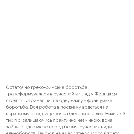
Остаточно греко-римська боротьба
трансформувалася в сучасний вигляд у Франції 19
століття, отримавши ще одну назву - французька
боротьба. Вся робота в поєдинку ведеться на
верхньому рівні, вище пояса (детальніше див. Нижче). З
тих пір, залишаючись практично незмінною, вона
зайняла гідне місце серед безлічі сучасних видів
єдиноборств. Також в наш час утвердилося її третя