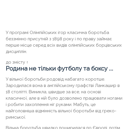
У програмі Олімпійських ігор класична боротьба
беззмінно присутній з 1898 року і по праву займає
перше місце серед всіх видів олімпійських борцівських
дисциплін.
до змісту ↑
Родина не тільки футболу та боксу ...
У вільної боротьби родовід набагато коротше.
Зародилася вона в англійському графстві Ланкашир в
18 столітті. Виникла, швидше за все, на основі
класичної, але в ній було дозволено працювати ногами
і робити захоплення ніг руками. Мабуть, це
найголовніша відмінність вільної боротьби від греко-
римської.
Вільна боротьба швидко поширилася по Європі, потім