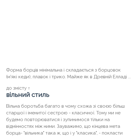
Форма борців мінімальна і складається з борцовок
(м'які кеди), плавок і трико. Майже як в Древній Елладі ...
до змісту ↑
вільний стиль
Вільна боротьба багато в чому схожа зі своєю більш
старшої і іменитої сестрою - класичної. Тому ми не
будемо повторюватися і зупинимося тільки на
відмінностях між ними. Зауважимо, що кінцева мета
борца- "вільника" така ж, що і у "класика", - покласти