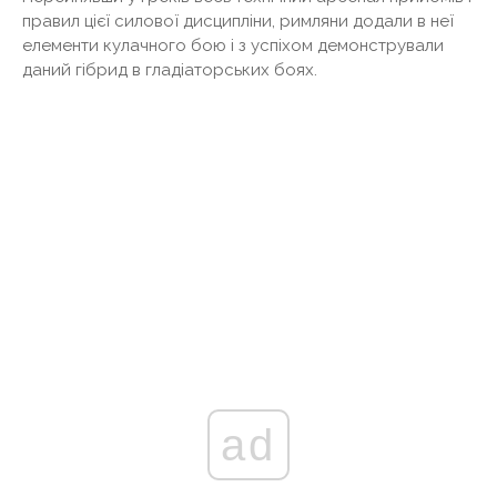
правил цієї силової дисципліни, римляни додали в неї
елементи кулачного бою і з успіхом демонстрували
даний гібрид в гладіаторських боях.
ad