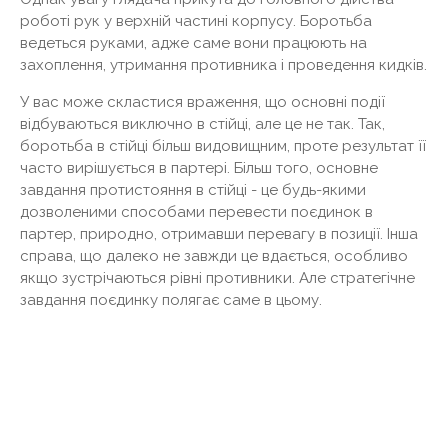
роботі рук у верхній частині корпусу. Боротьба
ведеться руками, адже саме вони працюють на
захоплення, утримання противника і проведення кидків.
У вас може скластися враження, що основні події
відбуваються виключно в стійці, але це не так. Так,
боротьба в стійці більш видовищним, проте результат її
часто вирішується в партері. Більш того, основне
завдання протистояння в стійці - це будь-якими
дозволеними способами перевести поєдинок в
партер, природно, отримавши перевагу в позиції. Інша
справа, що далеко не завжди це вдається, особливо
якщо зустрічаються рівні противники. Але стратегічне
завдання поєдинку полягає саме в цьому.