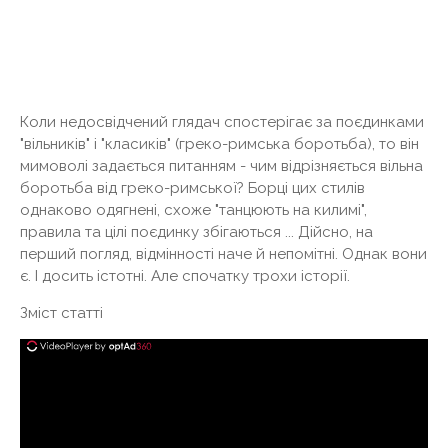
Коли недосвідчений глядач спостерігає за поєдинками
"вільників" і "класиків" (греко-римська боротьба), то він
мимоволі задається питанням - чим відрізняється вільна
боротьба від греко-римської? Борці цих стилів
однаково одягнені, схоже "танцюють на килимі",
правила та цілі поєдинку збігаються ... Дійсно, на
перший погляд, відмінності наче й непомітні. Однак вони
є. І досить істотні. Але спочатку трохи історії.
Зміст статті