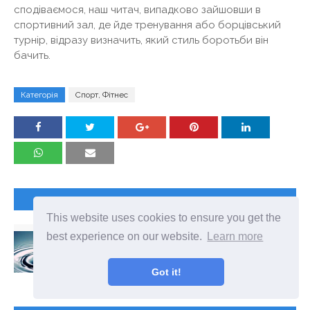
сподіваємося, наш читач, випадково зайшовши в
спортивний зал, де йде тренування або борцівський
турнір, відразу визначить, який стиль боротьби він
бачить.
Категорія
Спорт, Фітнес
НАСТУПНА СТАТТЯ
This website uses cookies to ensure you get the
РІЗНИЦЯ МІЖ ХВИЛЕЮ І КОЛИВАННЯМИ
best experience on our website.
Learn more
Хвилі і коливання - звичайні явища в навколишньому
світі. Розглянемо, що вони собою представляють і чим
відрізняється хвиля від коливань.визначенняхвиля -
Got it!
обурення, що виникло в якому-небудь середовищі і
розповсюджується в...