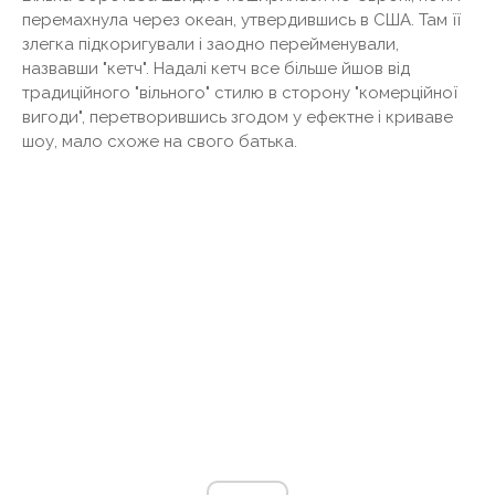
перемахнула через океан, утвердившись в США. Там її
злегка підкоригували і заодно перейменували,
назвавши "кетч". Надалі кетч все більше йшов від
традиційного "вільного" стилю в сторону "комерційної
вигоди", перетворившись згодом у ефектне і криваве
шоу, мало схоже на свого батька.