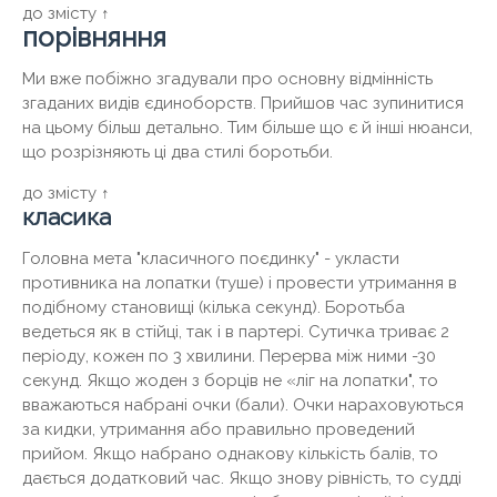
до змісту ↑
порівняння
Ми вже побіжно згадували про основну відмінність
згаданих видів єдиноборств. Прийшов час зупинитися
на цьому більш детально. Тим більше що є й інші нюанси,
що розрізняють ці два стилі боротьби.
до змісту ↑
класика
Головна мета "класичного поєдинку" - укласти
противника на лопатки (туше) і провести утримання в
подібному становищі (кілька секунд). Боротьба
ведеться як в стійці, так і в партері. Сутичка триває 2
періоду, кожен по 3 хвилини. Перерва між ними -30
секунд. Якщо жоден з борців не «ліг на лопатки", то
вважаються набрані очки (бали). Очки нараховуються
за кидки, утримання або правильно проведений
прийом. Якщо набрано однакову кількість балів, то
дається додатковий час. Якщо знову рівність, то судді