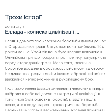
Трохи історії
до змісту ↑
Еллада - колиска цивілізації ...
Перші відомості про класичної боротьби дійшли до нас
із Стародавньої Греції. Датуються вони приблизно 704
роком до н. е. У той рік вона була вперше включена в
Олімпійські ігри, що говорить про її велику популярність
серед стародавніх греків. Мало того, класична
боротьба входила в обов'язкову військову підготовку.
Не дивно, що грецькі гопліти (важкоозброєні піші воїни)
вважалися непереможними в рукопашному бою.
Після захоплення Еллади римлянами ненаситна Імперія
ввібрала в себе всі досягнення грецької цивілізації, в
тому числі була освоєна і боротьба. Звідти і пішла
назва, яке в ходу і зараз, - греко-римська боротьба.
Перейнявши у греків весь технічний арсенал прийомів і