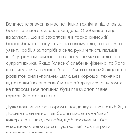
Величезне значення має не тільки технічна підготовка
борця, а й його силова складова. Особливо якщо
врахувати, що всі захоплення в греко-римській
боротьбі застосовуються на голому тіло, то неважко
уявити собі, яка потрібна сила руки чіпкість пальців,
щоб утримати слизького від поту і не менш сильного
супротивника. Якщо "класик" слабкий фізично, то його
не врятує ніяка техніка. Але робити головний акцент на
розвиток сили -поганий шлях. Без хорошої технічної
підготовки "погана сила" може обернутися мінусом, а
не плюсом. Все повинно бути взаємопов'язане і
гармонійно розвинене.
Дуже важливим фактором в поєдинку є гнучкість бійців.
Досить подивитися, як борці виходять на "міст",
вивертають шию, суглоби, щоб зрозуміти - без
еластичних, легко розтягуються зв'язок виграти