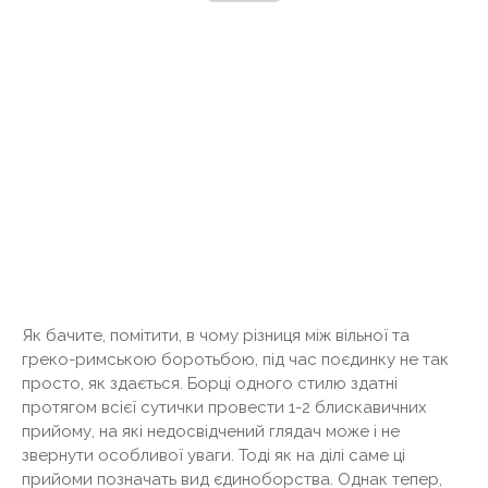
Як бачите, помітити, в чому різниця між вільної та
греко-римською боротьбою, під час поєдинку не так
просто, як здається. Борці одного стилю здатні
протягом всієї сутички провести 1-2 блискавичних
прийому, на які недосвідчений глядач може і не
звернути особливої ​​уваги. Тоді як на ділі саме ці
прийоми позначать вид єдиноборства. Однак тепер,