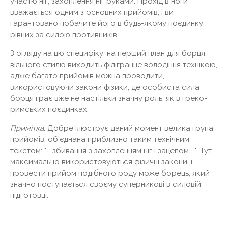
участю ніг, захоплення ніг руками. Прохід в ноги
вважається одним з основних прийомів, і ви
гарантовано побачите його в будь-якому поєдинку
рівних за силою противників.
З огляду на цю специфіку, на перший план для борця
вільного стилю виходить філігранне володіння технікою,
адже багато прийомів можна проводити,
використовуючи закони фізики, де особиста сила
борця грає вже не настільки значну роль, як в греко-
римських поєдинках.
Примітка.
Добре ілюструє даний момент велика група
прийомів, об'єднана приблизно таким технічним
текстом: "... збивання з захопленням ніг і зацепом ...". Тут
максимально використовуються фізичні закони, і
провести прийом подібного роду може борець, який
значно поступається своєму суперникові в силовій
підготовці.