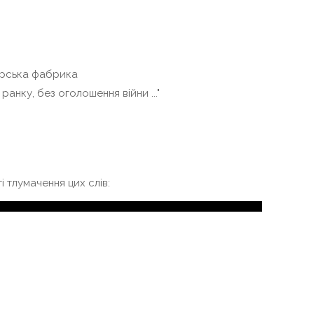
терська фабрика
 ранку, без оголошення війни ..."
 тлумачення цих слів: