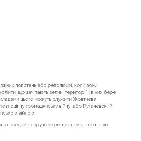
тяжних повстань або революцій, коли вони
ікти, що зачіпають великі території, і в них бере
икладами цього можуть служити Жовтнева
 повноцінну громадянську війну, або Пугачевский
лянською війною.
нь наведемо пару конкретних прикладів на цю