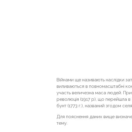
Війнами ще називають наслідки за
виливаються в повномасштабні конфл
участь величезна маса людей. Пр
революція (1917 р), що перейшла в
бунт (1773 г.), названий згодом се
Для пояснення даних вище визначе
тему.