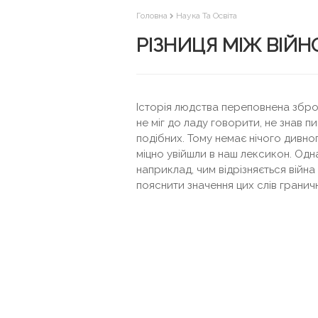
Головна
Наука Та Освіта
РІЗНИЦЯ МІЖ ВІЙ
Історія людства переповнена збр
не міг до ладу говорити, не знав 
подібних. Тому немає нічого дивног
міцно увійшли в наш лексикон. Одн
наприклад, чим відрізняється війна
пояснити значення цих слів гранич