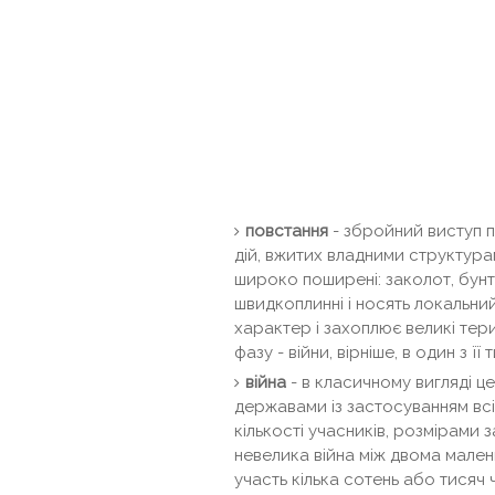
повстання
- збройний виступ п
дій, вжитих владними структура
широко поширені: заколот, бунт,
швидкоплинні і носять локальни
характер і захоплює великі тери
фазу - війни, вірніше, в один з її
війна
- в класичному вигляді ц
державами із застосуванням всі
кількості учасників, розмірами з
невелика війна між двома мален
участь кілька сотень або тисяч