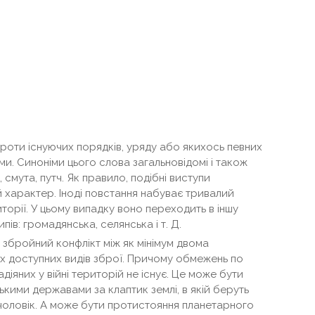
роти існуючих порядків, уряду або якихось певних
ми. Синоніми цього слова загальновідомі і також
 смута, путч. Як правило, подібні виступи
й характер. Іноді повстання набуває тривалий
торії. У цьому випадку воно переходить в іншу
 типів: громадянська, селянська і т. Д.
е збройний конфлікт між як мінімум двома
х доступних видів зброї. Причому обмежень по
адіяних у війні територій не існує. Це може бути
ькими державами за клаптик землі, в якій беруть
 чоловік. А може бути протистояння планетарного