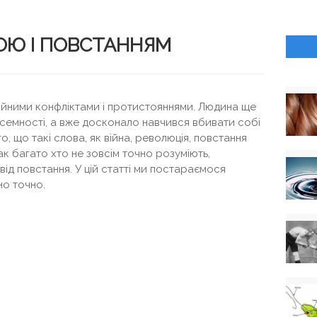
НОЮ І ПОВСТАННЯМ
ойними конфліктами і протистояннями. Людина ще
писемності, а вже досконало навчився вбивати собі
о, що такі слова, як війна, революція, повстання
ак багато хто не зовсім точно розуміють,
 від повстання. У цій статті ми постараємося
но точно.