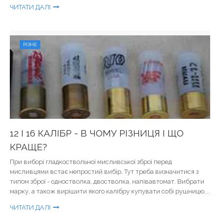
ЧИТАТИ ДАЛІ
РІЗНЕ
12 І 16 КАЛІБР - В ЧОМУ РІЗНИЦЯ І ЩО
КРАЩЕ?
При виборі гладкоствольної мисливської зброї перед
мисливцями встає непростий вибір. Тут треба визначитися з
типом зброї - одностволка, двостволка, напівавтомат. Вибрати
марку, а також вирішити якого калібру купувати собі рушницю....
ЧИТАТИ ДАЛІ