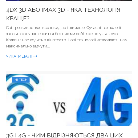
4DX 3D АБО IMAX 3D - ЯКА ТЕХНОЛОГІЯ
КРАЩЕ?
Світ розвивається все швидше і швидше. Сучасні технології
заповнюють наше життя без них ми собі вже не уявляємо.
Кожен з нас ходить в кінотеатр. Нові технології дозволяють нам
максимально відчути...
ЧИТАТИ ДАЛІ
HI-TECH
3G І 4G - ЧИМ ВІДРІЗНЯЮТЬСЯ ДВА ЦИХ