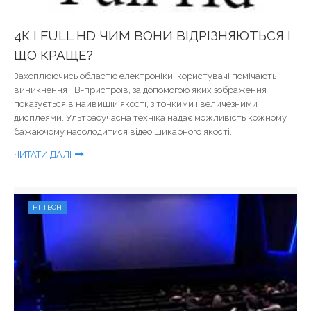
4К І FULL HD ЧИМ ВОНИ ВІДРІЗНЯЮТЬСЯ І
ЩО КРАЩЕ?
Захоплюючись областю електроніки, користувачі помічають
виникнення ТВ-пристроїв, за допомогою яких зображення
показується в найвищій якості, з тонкими і величезними
дисплеями. Ультрасучасна техніка надає можливість кожному
бажаючому насолодитися відео шикарного якості,...
ЧИТАТИ ДАЛІ
HI-TECH