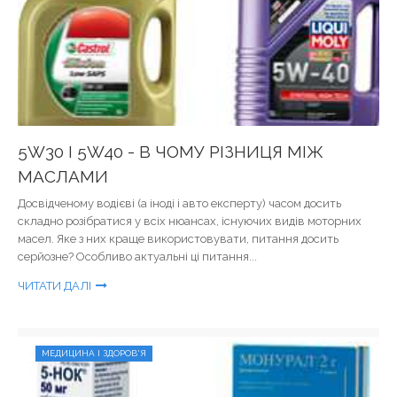
5W30 І 5W40 - В ЧОМУ РІЗНИЦЯ МІЖ
МАСЛАМИ
Досвідченому водієві (а іноді і авто експерту) часом досить
складно розібратися у всіх нюансах, існуючих видів моторних
масел. Яке з них краще використовувати, питання досить
серйозне? Особливо актуальні ці питання...
ЧИТАТИ ДАЛІ
МЕДИЦИНА І ЗДОРОВ'Я