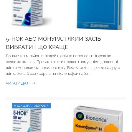
5-НОК АБО МОНУРАЛ ЯКИЙ ЗАСІБ
ВИБРАТИ І ЩО КРАЩЕ
Понад 100 мільйонів людей щорічно переносять інфекцію
сечових шляхів. Превалюють в процентному співвідношенні
жінки молодого та похилого віку. Вважається, що кожна друга
жінка хоча б раз хворіла на пієлонефрит або...
ЧИТАТИ ДАЛІ
МЕДИЦИНА І ЗДОРОВ'Я