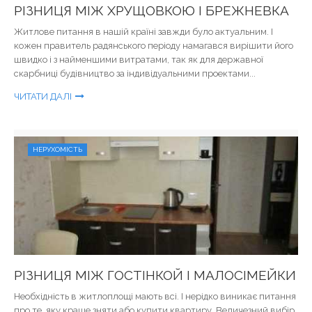
РІЗНИЦЯ МІЖ ХРУЩОВКОЮ І БРЕЖНЕВКА
Житлове питання в нашій країні завжди було актуальним. І
кожен правитель радянського періоду намагався вирішити його
швидко і з найменшими витратами, так як для державної
скарбниці будівництво за індивідуальними проектами...
ЧИТАТИ ДАЛІ
НЕРУХОМІСТЬ
РІЗНИЦЯ МІЖ ГОСТІНКОЙ І МАЛОСІМЕЙКИ
Необхідність в житлоплощі мають всі. І нерідко виникає питання
про те, яку краще зняти або купити квартиру. Величезний вибір