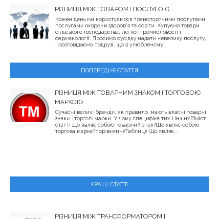
РІЗНИЦЯ МІЖ ТОВАРОМ І ПОСЛУГОЮ
Кожен день ми користуємося транспортними послугами,
послугами охорони здоров'я та освіти. Купуємо товари
сільського господарства, легкої промисловості і
фармакології. Просимо сусідку надати невелику послугу,
і розповідаємо подрузі, що в улюбленому...
ПОПЕРЕДНЯ СТАТТЯ
РІЗНИЦЯ МІЖ ТОВАРНИМ ЗНАКОМ І ТОРГОВОЮ
МАРКОЮ
Сучасні великі бренди, як правило, мають власні товарні
знаки і торгові марки. У чому специфіка тих і інших?Зміст
статті Що являє собою товарний знак?Що являє собою
торгова марка?порівнянняТаблиця Що являє...
КРАЩІ СТАТТІ
РІЗНИЦЯ МІЖ ТРАНСФОРМАТОРОМ І