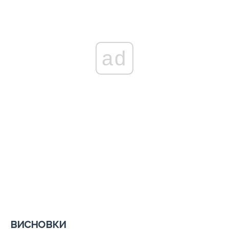
ad
висновки