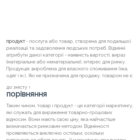
продукт
- послуга або товар, створена для подальшої
реалізації та задоволення людських потреб. Відмінні
атрибути даної категорії - наявність вартості, вираз
(матеріальне або нематеріальне), інтерес для ринку.
Продукція, вироблена для власного споживання (їжа,
одяг і ін.), Які не призначена для продажу, товаром не є.
до змісту ↑
порівняння
Таким чином, товар і продукт - це категорії маркетингу,
які служать для вираження товарно-грошових
відносин. Вони мають свою ціну, яка найчастіше
визначається ринковим методом. Відмінності
проявляються виключно остільки, оскільки
відрізняється обсяг понять. У маркетингу продуктом