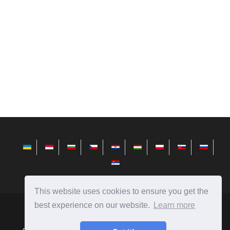
This website uses cookies to ensure you get the
best experience on our website.
Learn more
avktarget.com
Ⓒ
2026