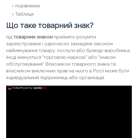
порівняння
Таблиця
Що таке товарний знак?
під
товарним знаком
прийнято розуміти
зареєстроване і одночасно захищене законом
найменування товару, послуги або бренду-виробника.
Іноді іменується "торговою маркою" або "знаком
обслуговування". Власником товарного знака та
власником виключних прав на нього в Росії може бути
індивідуальний підприємець або організація.