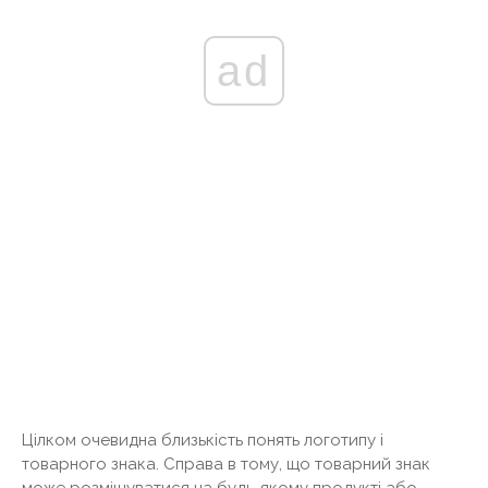
ad
Цілком очевидна близькість понять логотипу і
товарного знака. Справа в тому, що товарний знак
може розміщуватися на будь-якому продукті або