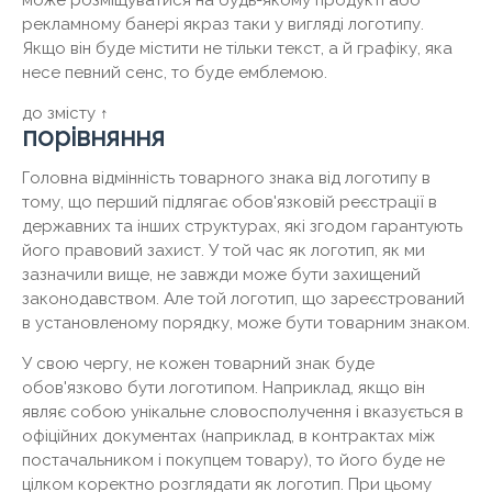
рекламному банері якраз таки у вигляді логотипу.
Якщо він буде містити не тільки текст, а й графіку, яка
несе певний сенс, то буде емблемою.
до змісту ↑
порівняння
Головна відмінність товарного знака від логотипу в
тому, що перший підлягає обов'язковій реєстрації в
державних та інших структурах, які згодом гарантують
його правовий захист. У той час як логотип, як ми
зазначили вище, не завжди може бути захищений
законодавством. Але той логотип, що зареєстрований
в установленому порядку, може бути товарним знаком.
У свою чергу, не кожен товарний знак буде
обов'язково бути логотипом. Наприклад, якщо він
являє собою унікальне словосполучення і вказується в
офіційних документах (наприклад, в контрактах між
постачальником і покупцем товару), то його буде не
цілком коректно розглядати як логотип. При цьому