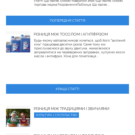
статті Що являє собою товарний знак?Що являє собою
торгова марка?порівнянняТаблиця Що являє...
ПОПЕРЕДНЯ СТАТТЯ
РІЗНИЦЯ МІЖ ТОСОЛОМ І АГНТІФРІЗОМ
Будь-якому автовласникові хочеться, щоб його "залізний
кінь" працював десятки років. Саме тому ми
прислухаємося до звуку двигуна, намагаємося
заправлятися на перевірених заправках, купуємо якісні
масла і антифриз. Хоча для початківця...
КРАЩІ СТАТТІ
РІЗНИЦЯ МІЖ ТРАДИЦІЯМИ І ЗВИЧАЯМИ
КУЛЬТУРА І СУСПІЛЬСТВО