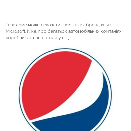
Те ж саме можна сказати і про таких брендах, як
Microsoft, Nike, про багатьох автомобільних компаніях,
виробниках напоїв, одягу і т. Д.