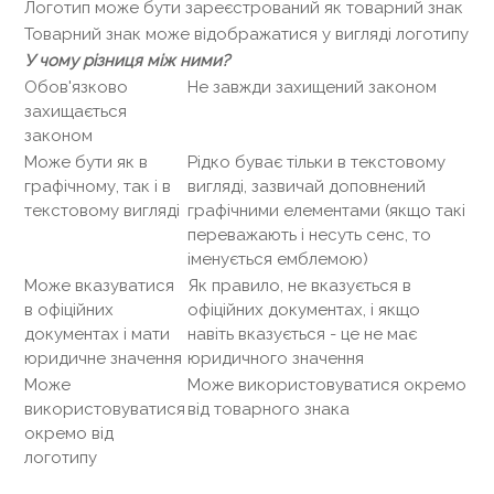
Логотип може бути зареєстрований як товарний знак
Товарний знак може відображатися у вигляді логотипу
У чому різниця між ними?
Обов'язково
Не завжди захищений законом
захищається
законом
Може бути як в
Рідко буває тільки в текстовому
графічному, так і в
вигляді, зазвичай доповнений
текстовому вигляді
графічними елементами (якщо такі
переважають і несуть сенс, то
іменується емблемою)
Може вказуватися
Як правило, не вказується в
в офіційних
офіційних документах, і якщо
документах і мати
навіть вказується - це не має
юридичне значення
юридичного значення
Може
Може використовуватися окремо
використовуватися
від товарного знака
окремо від
логотипу