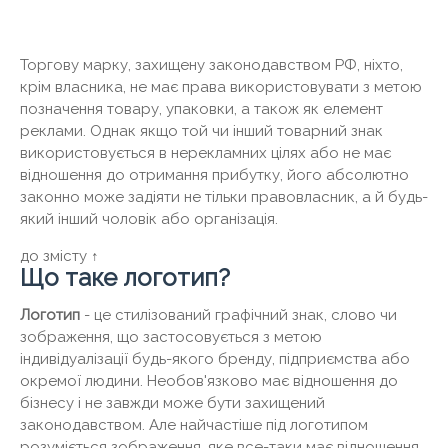
Торгову марку, захищену законодавством РФ, ніхто,
крім власника, не має права використовувати з метою
позначення товару, упаковки, а також як елемент
реклами. Однак якщо той чи інший товарний знак
використовується в нерекламних цілях або не має
відношення до отримання прибутку, його абсолютно
законно може задіяти не тільки правовласник, а й будь-
який інший чоловік або організація.
до змісту ↑
Що таке логотип?
Логотип
- це стилізований графічний знак, слово чи
зображення, що застосовується з метою
індивідуалізації будь-якого бренду, підприємства або
окремої людини. Необов'язково має відношення до
бізнесу і не завжди може бути захищений
законодавством. Але найчастіше під логотипом
розуміється зображення, яке все-таки має відношення