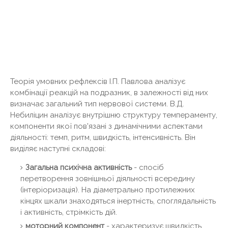
Теорія умовних рефлексів І.П. Павлова аналізує
комбінації реакцій на подразник, в залежності від них
визначає загальний тип нервової системи. В.Д.
Небиліцин аналізує внутрішню структуру темпераменту,
компоненти якої пов'язані з динамічними аспектами
діяльності: темп, ритм, швидкість, інтенсивність. Він
виділяє наступні складові:
Загальна психічна активність
- спосіб
перетворення зовнішньої діяльності всередину
(інтеріоризація). На діаметрально протилежних
кінцях шкали знаходяться інертність, споглядальність
і активність, стрімкість дій.
моторний компонент
- характеризує швидкість,