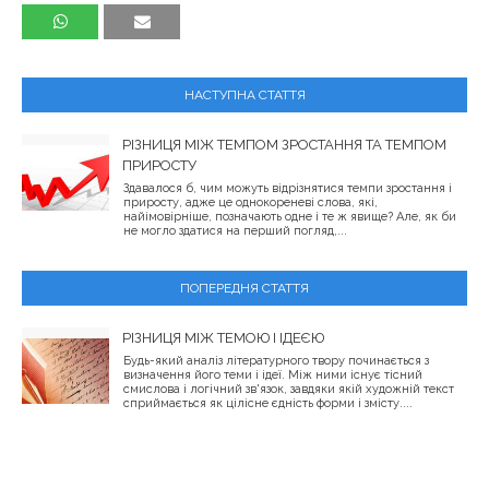
НАСТУПНА СТАТТЯ
РІЗНИЦЯ МІЖ ТЕМПОМ ЗРОСТАННЯ ТА ТЕМПОМ
ПРИРОСТУ
Здавалося б, чим можуть відрізнятися темпи зростання і
приросту, адже це однокореневі слова, які,
найімовірніше, позначають одне і те ж явище? Але, як би
не могло здатися на перший погляд,...
ПОПЕРЕДНЯ СТАТТЯ
РІЗНИЦЯ МІЖ ТЕМОЮ І ІДЕЄЮ
Будь-який аналіз літературного твору починається з
визначення його теми і ідеї. Між ними існує тісний
смислова і логічний зв'язок, завдяки якій художній текст
сприймається як цілісне єдність форми і змісту....