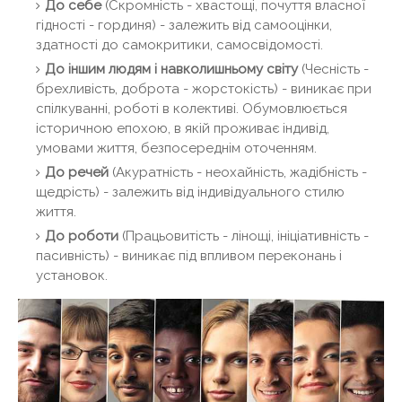
До себе
(Скромність - хвастощі, почуття власної
гідності - гординя) - залежить від самооцінки,
здатності до самокритики, самосвідомості.
До іншим людям і навколишньому світу
(Чесність -
брехливість, доброта - жорстокість) - виникає при
спілкуванні, роботі в колективі. Обумовлюється
історичною епохою, в якій проживає індивід,
умовами життя, безпосереднім оточенням.
До речей
(Акуратність - неохайність, жадібність -
щедрість) - залежить від індивідуального стилю
життя.
До роботи
(Працьовитість - лінощі, ініціативність -
пасивність) - виникає під впливом переконань і
установок.