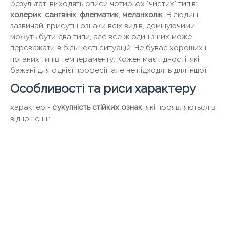
результаті виходять описи чотирьох "чистих" типів:
холерик
,
сангвінік
,
флегматик
,
меланхолік
. В людині,
зазвичай, присутні ознаки всіх видів, домінуючими
можуть бути два типи, але все ж один з них може
переважати в більшості ситуацій. Не буває хороших і
поганих типів темпераменту. Кожен має гідності, які
бажані для однієї професії, але не підходять для іншої.
Особливості та риси характеру
характер -
сукупність стійких ознак
, які проявляються в
відношенні: