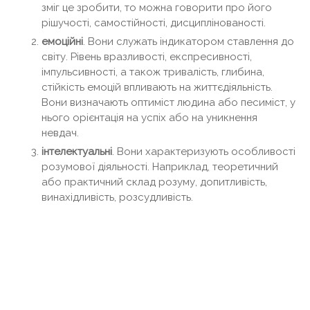
зміг це зробити, то можна говорити про його
рішучості, самостійності, дисциплінованості.
емоційні
. Вони служать індикатором ставлення до
світу. Рівень вразливості, експресивності,
імпульсивності, а також тривалість, глибина,
стійкість емоцій впливають на життєдіяльність.
Вони визначають оптиміст людина або песиміст, у
нього орієнтація на успіх або на уникнення
невдач.
інтелектуальні
. Вони характеризують особливості
розумової діяльності. Наприклад, теоретичний
або практичний склад розуму, допитливість,
винахідливість, розсудливість.