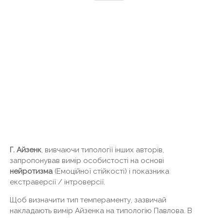
Г. Айзенк
, вивчаючи типології інших авторів,
запропонував вимір особистості на основі
нейротизма
(Емоційної стійкості) і показника
екстраверсії / інтроверсії.
Щоб визначити тип темпераменту, зазвичай
накладають вимір Айзенка на типологію Павлова. В