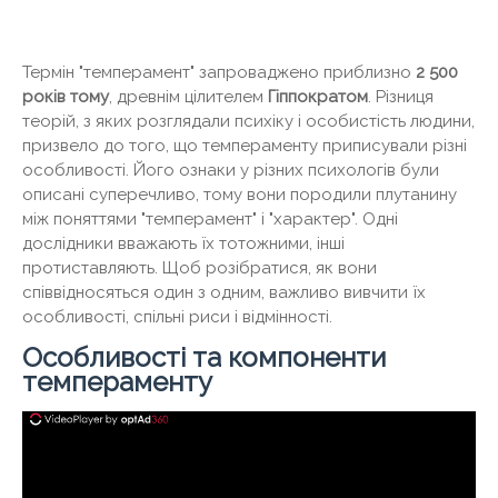
Термін "темперамент" запроваджено приблизно
2 500
років тому
, древнім цілителем
Гіппократом
. Різниця
теорій, з яких розглядали психіку і особистість людини,
призвело до того, що темпераменту приписували різні
особливості. Його ознаки у різних психологів були
описані суперечливо, тому вони породили плутанину
між поняттями "темперамент" і "характер". Одні
дослідники вважають їх тотожними, інші
протиставляють. Щоб розібратися, як вони
співвідносяться один з одним, важливо вивчити їх
особливості, спільні риси і відмінності.
Особливості та компоненти
темпераменту