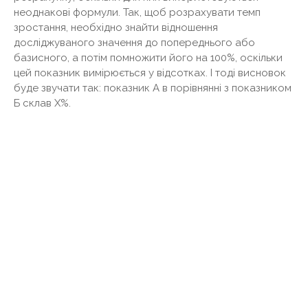
неоднакові формули. Так, щоб розрахувати темп
зростання, необхідно знайти відношення
досліджуваного значення до попереднього або
базисного, а потім помножити його на 100%, оскільки
цей показник вимірюється у відсотках. І тоді висновок
буде звучати так: показник А в порівнянні з показником
Б склав Х%.