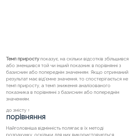
Темп приросту
показує, на скільки відсотків збільшився
або зменшився той чи інший показник в порівнянні з
базисним або попереднім значенням. Якщо отриманий
результат має від'ємне значення, то спостерігається не
темп приросту, а темп зниження аналізованого
показника в порівнянні з базисним або попереднім
значенням.
до змісту ↑
порівняння
Найголовніша відмінність полягає в їх методі
розрахунку, оскільки для них використовуються