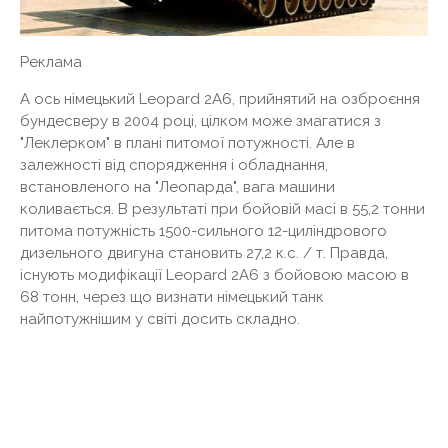
Реклама
А ось німецький Leopard 2А6, прийнятий на озброєння
бундесверу в 2004 році, цілком може змагатися з
"Леклерком" в плані питомої потужності. Але в
залежності від спорядження і обладнання,
встановленого на "Леопарда", вага машини
коливається. В результаті при бойовій масі в 55,2 тонни
питома потужність 1500-сильного 12-циліндрового
дизельного двигуна становить 27,2 к.с. / т. Правда,
існують модифікації Leopard 2А6 з бойовою масою в
68 тонн, через що визнати німецький танк
найпотужнішим у світі досить складно.