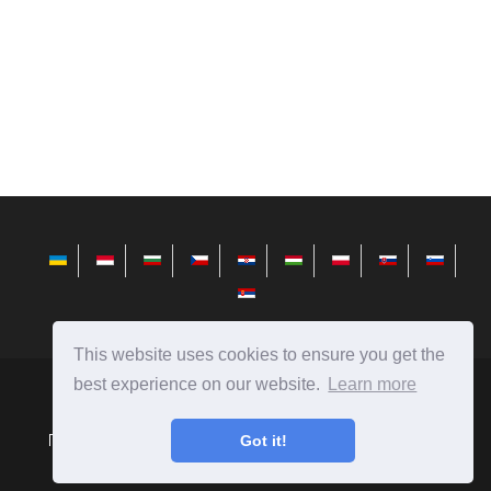
This website uses cookies to ensure you get the
best experience on our website.
Learn more
avktarget.com
Ⓒ
2026
Порівняння людей, предметів, явищ, автомобілів, їжі і
Got it!
багато іншого.