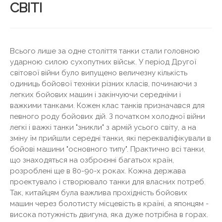
СВІТІ
Всього лише за одне століття танки стали головною
ударною силою сухопутних військ. У період Другої
світової війни було випущено величезну кількість
одиниць бойової техніки різних класів, починаючи з
легких бойових машин і закінчуючи середніми і
важкими танками. Кожен клас танків призначався для
певного роду бойових дій. З початком холодної війни
легкі і важкі танки "зникли" з армій усього світу, а на
зміну їм прийшли середні танки, які перекваліфікували в
бойові машини "основного типу". Практично всі танки,
що знаходяться на озброєнні багатьох країн,
розроблені ще в 80-90-х роках. Кожна держава
проектувало і створювало танки для власних потреб.
Так, китайцям була важлива прохідність бойових
машин через болотисту місцевість в країні, а японцям -
висока потужність двигуна, яка дуже потрібна в горах.