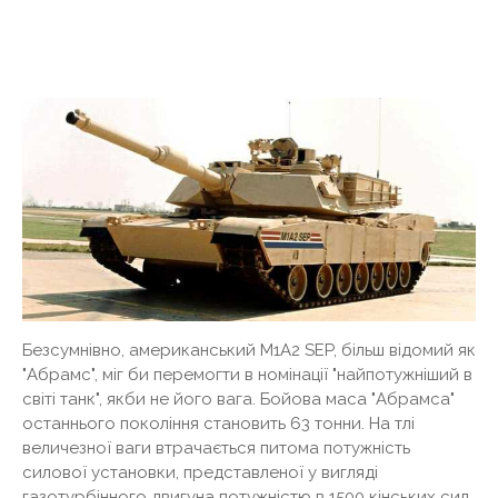
Безсумнівно, американський M1A2 SEP, більш відомий як
"Абрамс", міг би перемогти в номінації "найпотужніший в
світі танк", якби не його вага. Бойова маса "Абрамса"
останнього покоління становить 63 тонни. На тлі
величезної ваги втрачається питома потужність
силової установки, представленої у вигляді
газотурбінного двигуна потужністю в 1500 кінських сил.