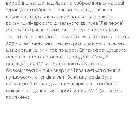
виробництва, що надійшов на озброєння в 1992 році.
Французькі бойові машини завжди відрізнялися
високою швидкістю і легким вагою. Потужність
восьмициліндрового дизельного двигуна "Леклерка"
становить 1500 кінських сил. При масі танка в 54,6
тонни питома потужність силової установки становить
27.5 к.с. на тонну ваги. Leclerc розвиває максимальну
швидкість в 72 км / год по шосе. Екіпаж французького
основного танка становить 3 людини. AMX-56
оснащується 120-міліметровою гарматою з
боєкомплектом в 40 снарядів і вважається одним з
найдорожчих танків в світі. За кілька років було
випущено близько 750 екземплярів даної бойової
машини, а в даний час виробництво AMX-56 Leclerc
припинено.