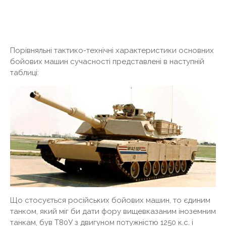
Порівняльні тактико-технічні характеристики основних
бойових машин сучасності представлені в наступній
таблиці:
Що стосується російських бойових машин, то єдиним
танком, який міг би дати фору вищевказаним іноземним
танкам, був Т80У з двигуном потужністю 1250 к.с. і