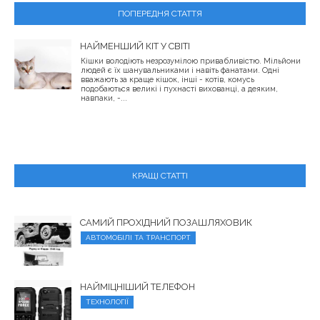
ПОПЕРЕДНЯ СТАТТЯ
НАЙМЕНШИЙ КІТ У СВІТІ
Кішки володіють незрозумілою привабливістю. Мільйони
людей є їх шанувальниками і навіть фанатами. Одні
вважають за краще кішок, інші - котів, комусь
подобаються великі і пухнасті вихованці, а деяким,
навпаки, -...
КРАЩІ СТАТТІ
САМИЙ ПРОХІДНИЙ ПОЗАШЛЯХОВИК
АВТОМОБІЛІ ТА ТРАНСПОРТ
НАЙМІЦНІШИЙ ТЕЛЕФОН
ТЕХНОЛОГІЇ