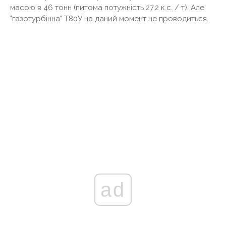
масою в 46 тонн (питома потужність 27,2 к.с. / т). Але
"газотурбінна" Т80У на даний момент не проводиться.
ad