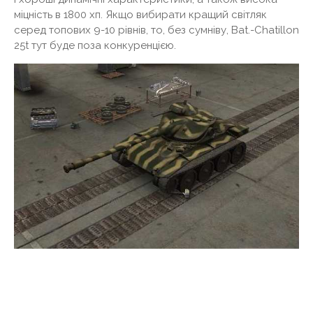
міцність в 1800 хп. Якщо вибирати кращий світляк
серед топових 9-10 рівнів, то, без сумніву, Bat.-Chatillon
25t тут буде поза конкуренцією.