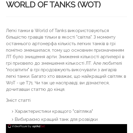
WORLD OF TANKS (WOT)
Легкі танки в World of Tanks використовуються
більшістю гравців тільки в якості "світла". З моменту
останнього артонерфа кількість легких танків в грі
помітно зменшилася, тому що основним призначенням
ЛТ було знищення арти. Зниження кількості артилерії в
грі призвело до зменшення кількості ЛТ. Але любителі
"посвітити" в грі продовжують викочувати з ангарів
легкі танки. Багато хто вважає, що найкращий світляк в
WoT - це Т71. Чи так це насправді, ви дізнаєтеся,
дочитавши статтю до кінця.
Зміст статті
Характеристики кращого "світляка"
Вибираємо кращий танк для розвідки