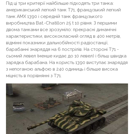
Під ці три критерії найбільше підходять три танка:
американський легкий танк Т71, французький легкий
танк AMX 1390 і середній танк французького
виробництва Bat.-Chatillon 25 t 10 рівня. З першими
двома танками все зрозуміло: прекрасні динамічні
характеристики, висококласний огляд в 400 метрів,
відмінні показники дальнобійності радіостанції,
барабанні знаряддя на 6 пострілів. На стороні Т71 -
сьомий левел (менше кидає до 10 левел) і більш швидка
зарядка барабана. На користь 1390 виступає знаряддя
з непоганою альфою в 240 одиниць і більше висока
міцність в порівнянні з Т71.