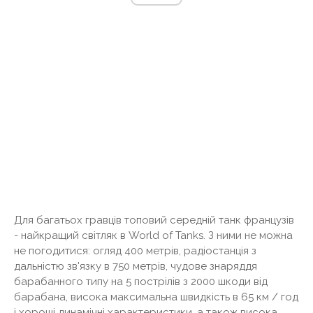
Для багатьох гравців топовий середній танк французів
- найкращий світляк в World of Tanks. З ними не можна
не погодитися: огляд 400 метрів, радіостанція з
дальністю зв'язку в 750 метрів, чудове знаряддя
барабанного типу на 5 пострілів з 2000 шкоди від
барабана, висока максимальна швидкість в 65 км / год
і хороші динамічні характеристики, а також висока