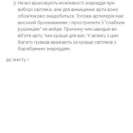
Не всі враховують можливості знаряддя при
виборі світляка, але для винищення арти воно
обов'язково знадобиться. Топова артилерія має
високий бронюванням, і прострелити її "слабким
рушницею" не вийде. Причому чим швидше ви
вб'єте арту, тим краще для вас. У зв'язку з цим
багато гравців вважають за краще світляків з
барабанним знаряддям.
до змісту ↑