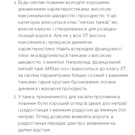
Будь-світляк повинен володіти хорошими
динамічними характеристиками, високою
максимальною швидкістю і прохідністю. У цю
категорію вписується клас "легких танків", які,
власне кажучи, і створювалися для розвідки
позицій ворога. Але не у всіх ЛТ висока
максималка і прекрасні динамічні
характеристики. Навіть всередині французької
гілки, яка відрізняється танками з високою
швидкістю, є винятки. Наприклад, французький
легкий танк AMX40 хоч і відноситься до класу ЛТ,
за своїми параметрами більше схожий з важкими
танками: гарне кругове бронювання, погана
динаміка і жахаюча прохідність.
У танка, призначеного для засвіти противника,
повинен бути хороший огляд (в ідеалі 400 метрів)
і радіостанція з великим радіусом дії (мінімум 700
метрів). Огляд дозволяє виявляти ворога, а
радіостанція передає дані про виявлення на
далекі відстані.