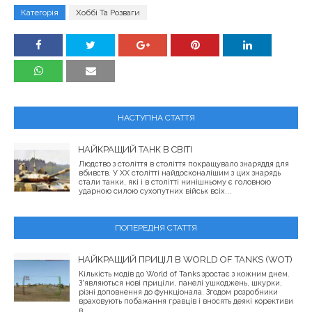
Категорія
Хоббі Та Розваги
НАСТУПНА СТАТТЯ
НАЙКРАЩИЙ ТАНК В СВІТІ
Людство з століття в століття покращувало знаряддя для
вбивств. У XX столітті найдосконалішим з цих знарядь
стали танки, які і в столітті нинішньому є головною
ударною силою сухопутних військ всіх...
ПОПЕРЕДНЯ СТАТТЯ
НАЙКРАЩИЙ ПРИЦІЛ В WORLD OF TANKS (WOT)
Кількість модів до World of Tanks зростає з кожним днем.
З'являються нові приціли, панелі ушкоджень, шкурки,
різні доповнення до функціонала. Згодом розробники
враховують побажання гравців і вносять деякі корективи
в...