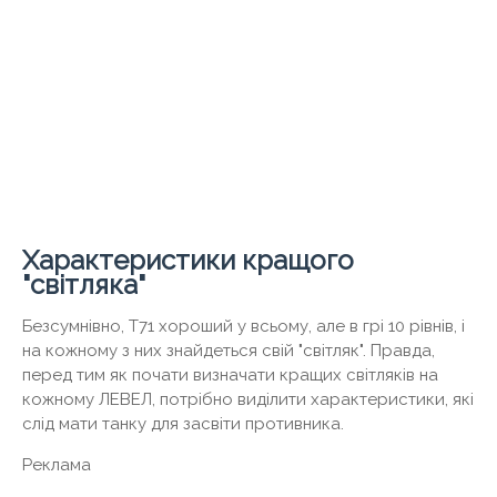
Характеристики кращого
"світляка"
Безсумнівно, Т71 хороший у всьому, але в грі 10 рівнів, і
на кожному з них знайдеться свій "світляк". Правда,
перед тим як почати визначати кращих світляків на
кожному ЛЕВЕЛ, потрібно виділити характеристики, які
слід мати танку для засвіти противника.
Реклама