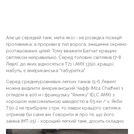
Але це середній танк, мета якої - не розвідка позицій
противника, а прориви в тил ворога, знищення окремо
розташованих цілей. Тому вважати Батчат кращим
світляком неправильно. Серед топових світляків (7-8
Левл), до яких відносяться Т71 і AMX 1390, кращої,
мабуть, є американська "табуретка".
Серед среднеуровневих легких танків (5-6 Левел)
можна виділити американський Чаффі (M24 Chaffee) з
оглядом в 400 м і французьку "Ялинку" (ELC AMX) з
хорошою максимальною швидкістю в 65 км / ч. Якби
Т50-2 не прибрали з гри, то лаври кращого світляка
отримав би саме він. Говорити ж про те, що його
заміна (MT-25) - хороший легкий танк, досить складно.