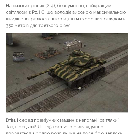
На низьких рівнях (2-4), безсумнівно, найкращим
світляком є ​​Pz. I C, що володіє високою максимальною
швидкістю, радіостанцією в 700 м і хорошим оглядом в
350 метрів для третього рівня.
Втім, і серед преміумних машин є непогані "світляки".
Так, німецький ЛТ Т15 третього рівня відмінно
впорається з роллю розвідника на поле бою завдяки