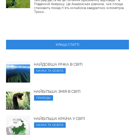
географ дасть на це питання однозначну відповідь - в
Південній Америці. Це Амазонская рівнина, чия площа
становить понад п'ять мільйонів квадратних кілометрів.
Трохи...
КРАЩІ СТАТТІ
НАЙДОВША РІЧКА В СВІТІ
НАУКА ТА ОСВІТА
НАЙБІЛЬША ЗМІЯ В СВІТІ
ПРИРОДА
НАЙБІЛЬША КРАЇНА У СВІТІ
НАУКА ТА ОСВІТА