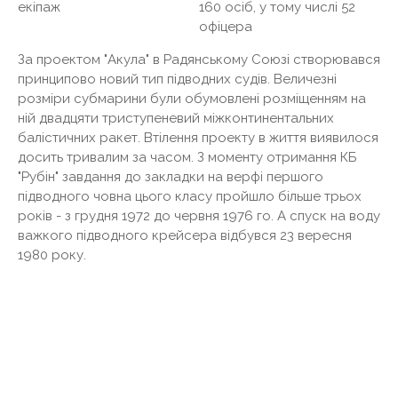
екіпаж
160 осіб, у тому числі 52
офіцера
За проектом "Акула" в Радянському Союзі створювався
принципово новий тип підводних судів. Величезні
розміри субмарини були обумовлені розміщенням на
ній двадцяти триступеневий міжконтинентальних
балістичних ракет. Втілення проекту в життя виявилося
досить тривалим за часом. З моменту отримання КБ
"Рубін" завдання до закладки на верфі першого
підводного човна цього класу пройшло більше трьох
років - з грудня 1972 до червня 1976 го. А спуск на воду
важкого підводного крейсера відбувся 23 вересня
1980 року.