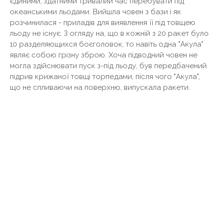
єдиними, здатними тривалий час перебувати під
океанськими льодами. Вийшла човен з бази і як
розчинилася - приладів для виявлення її під товщею
льоду не існує. З огляду на, що в кожній з 20 ракет було
10 разделяющихся боєголовок, то навіть одна "Акула"
являє собою грізну зброю. Хоча підводний човен не
могла здійснювати пуск з-під льоду, був передбачений
підрив крижаної товщі торпедами, після чого "Акула",
що не спливаючи на поверхню, випускала ракети.