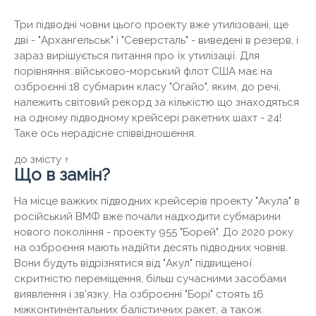
Три підводні човни цього проекту вже утилізовані, ще
дві - "Архангельськ" і "Северсталь" - виведені в резерв, і
зараз вирішується питання про їх утилізації. Для
порівняння: військово-морський флот США має на
озброєнні 18 субмарин класу "Огайо", яким, до речі,
належить світовий рекорд за кількістю що знаходяться
на одному підводному крейсері ракетних шахт - 24!
Таке ось нерадісне співвідношення.
до змісту ↑
Що в замін?
На місце важких підводних крейсерів проекту "Акула" в
російський ВМФ вже почали надходити субмарини
нового покоління - проекту 955 "Борей". До 2020 року
на озброєння мають надійти десять підводних човнів.
Вони будуть відрізнятися від "Акул" підвищеної
скритністю переміщення, більш сучасними засобами
виявлення і зв'язку. На озброєнні "Борі" стоять 16
міжконтинентальних балістичних ракет, а також