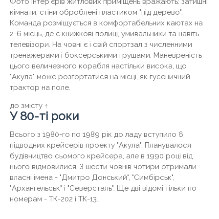
Фото інтер'єрів житлових приміщень вражають: затишні
кімнати, стіни оброблені пластиком "під дерево".
Команда розміщується в комфортабельних каютах на
2-6 місць, де є книжкові полиці, умивальники та навіть
телевізори. На човні є і свій спортзал з численними
тренажерами і боксерськими грушами. Маневреність
цього величезного корабля настільки висока, що
"Акула" може розгортатися на місці, як гусеничний
трактор на поле.
до змісту ↑
У 80-ті роки
Всього з 1980-го по 1989 рік до ладу вступило 6
підводних крейсерів проекту "Акула". Планувалося
будівництво сьомого крейсера, але в 1990 році від
нього відмовилися. З шести човнів чотири отримали
власні імена - "Дмитро Донський", "Симбірськ",
"Архангельськ" і "Северсталь". Ще дві відомі тільки по
номерам - ТК-202 і ТК-13.