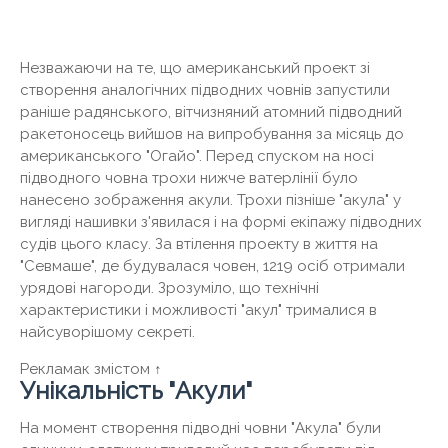
Незважаючи на те, що американський проект зі
створення аналогічних підводних човнів запустили
раніше радянського, вітчизняний атомний підводний
ракетоносець вийшов на випробування за місяць до
американського "Огайо". Перед спуском на носі
підводного човна трохи нижче ватерлінії було
нанесено зображення акули. Трохи пізніше "акула" у
вигляді нашивки з'явилася і на формі екіпажу підводних
судів цього класу. За втілення проекту в життя на
"Севмаше", де будувалася човен, 1219 осіб отримали
урядові нагороди. Зрозуміло, що технічні
характеристики і можливості "акул" трималися в
найсуворішому секреті.
Рекламак змістом ↑
Унікальність "Акули"
На момент створення підводні човни "Акула" були