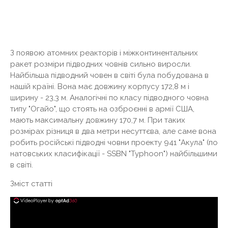
З появою атомних реакторів і міжконтинентальних
ракет розміри підводних човнів сильно виросли.
Найбільша підводний човен в світі була побудована в
нашій країні. Вона має довжину корпусу 172,8 м і
ширину - 23,3 м. Аналогічні по класу підводного човна
типу "Огайо", що стоять на озброєнні в армії США,
мають максимальну довжину 170,7 м. При таких
розмірах різниця в два метри несуттєва, але саме вона
робить російські підводні човни проекту 941 "Акула" (по
натовських класифікації - SSBN "Typhoon") найбільшими
в світі.
Зміст статті