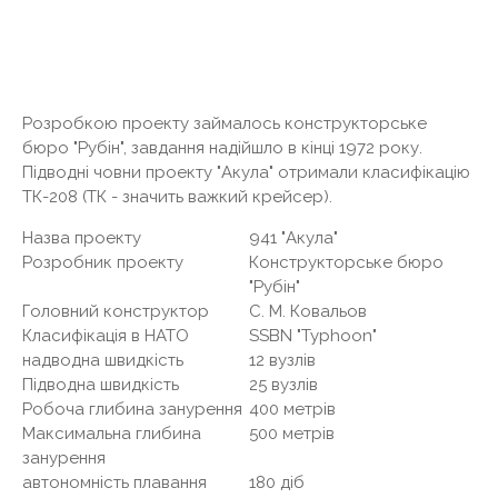
Розробкою проекту займалось конструкторське
бюро "Рубін", завдання надійшло в кінці 1972 року.
Підводні човни проекту "Акула" отримали класифікацію
ТК-208 (ТК - значить важкий крейсер).
Назва проекту
941 "Акула"
Розробник проекту
Конструкторське бюро
"Рубін"
Головний конструктор
С. М. Ковальов
Класифікація в НАТО
SSBN "Typhoon"
надводна швидкість
12 вузлів
Підводна швидкість
25 вузлів
Робоча глибина занурення
400 метрів
Максимальна глибина
500 метрів
занурення
автономність плавання
180 діб