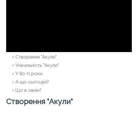
Створення "Акули"
Унікальність "Акули"
У 80-ті роки
А що сьогодні?
Що в замін?
Створення "Акули"