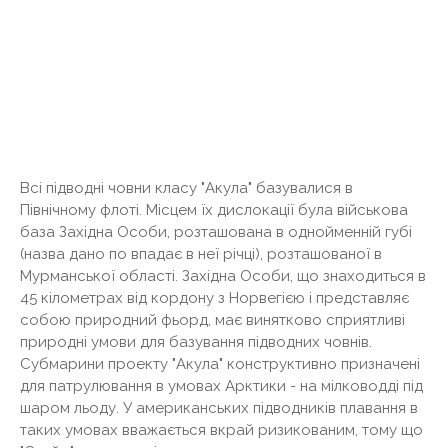
Всі підводні човни класу "Акула" базувалися в
Північному флоті. Місцем їх дислокації була військова
база Західна Особи, розташована в однойменній губі
(назва дано по впадає в неї річці), розташованої в
Мурманської області. Західна Особи, що знаходиться в
45 кілометрах від кордону з Норвегією і представляє
собою природний фьорд, має винятково сприятливі
природні умови для базування підводних човнів.
Субмарини проекту "Акула" конструктивно призначені
для патрулювання в умовах Арктики - на мілководді під
шаром льоду. У американських підводників плавання в
таких умовах вважається вкрай ризикованим, тому що