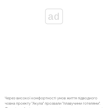
ad
Через високої комфортності умов життя підводного
човна проекту "Акула" прозвали "плавучими готелями".