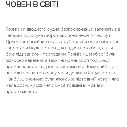
ЧОВЕН В СВІТІ
Розміри підводного судна безпосередньо залежать від
габаритів двигуна і зброї, яку вона несе. У Першу і
Другу світові війни дизельні субмарини були озброєні
гарматами і кулеметами для надводного бою, а для
бою підводного - торпедами. Розміри цієї зброї були
відносно невеликі, а технічні можливості тодішньої
промисловості - відносно скромними. Тому найбільші
підводні човни того часу мали довжину 80-90 метрів.
Найбільш значною була японська підводний човен, яка
мала довжину 122 метри, - за тодішніми мірками,
просто монстр.