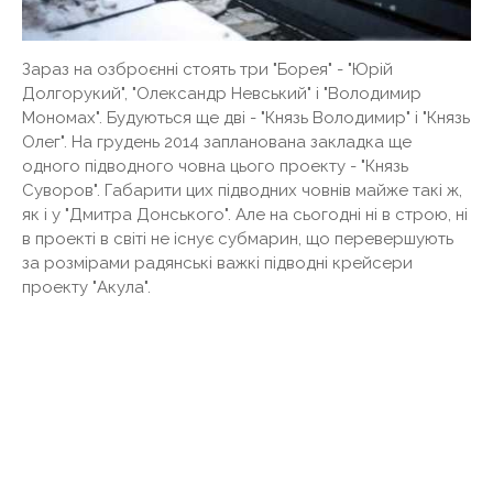
Зараз на озброєнні стоять три "Борея" - "Юрій
Долгорукий", "Олександр Невський" і "Володимир
Мономах". Будуються ще дві - "Князь Володимир" і "Князь
Олег". На грудень 2014 запланована закладка ще
одного підводного човна цього проекту - "Князь
Суворов". Габарити цих підводних човнів майже такі ж,
як і у "Дмитра Донського". Але на сьогодні ні в строю, ні
в проекті в світі не існує субмарин, що перевершують
за розмірами радянські важкі підводні крейсери
проекту "Акула".