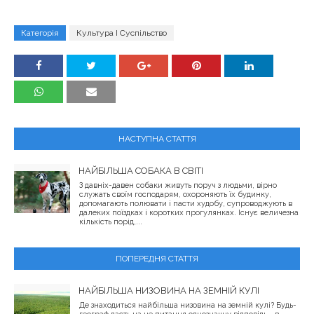
Категорія
Культура І Суспільство
НАСТУПНА СТАТТЯ
НАЙБІЛЬША СОБАКА В СВІТІ
З давніх-давен собаки живуть поруч з людьми, вірно
служать своїм господарям, охороняють їх будинку,
допомагають полювати і пасти худобу, супроводжують в
далеких поїздках і коротких прогулянках. Існує величезна
кількість порід,...
ПОПЕРЕДНЯ СТАТТЯ
НАЙБІЛЬША НИЗОВИНА НА ЗЕМНІЙ КУЛІ
Де знаходиться найбільша низовина на земній кулі? Будь-