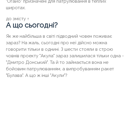
"Огайо" призначені для патрулювання в теплих
широтах.
до змісту ↑
А що сьогодні?
Як же найбільша в світі підводний човен поживає
зараз? На жаль, сьогодні про неї дійсно можна
говорити тільки в однині. З шести стояли в строю
човнів проекту "Акула" зараз залишилася тільки одна -
"Дмитро Донський". Та й то займається вона не
бойовим патрулюванням, а випробуванням ракет
"Булава". А що ж інші "Акули"?