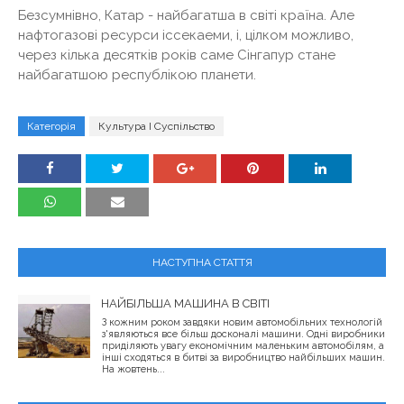
Безсумнівно, Катар - найбагатша в світі країна. Але
нафтогазові ресурси іссекаеми, і, цілком можливо,
через кілька десятків років саме Сінгапур стане
найбагатшою республікою планети.
Категорія
Культура І Суспільство
НАСТУПНА СТАТТЯ
НАЙБІЛЬША МАШИНА В СВІТІ
З кожним роком завдяки новим автомобільних технологій
з'являються все більш досконалі машини. Одні виробники
приділяють увагу економічним маленьким автомобілям, а
інші сходяться в битві за виробництво найбільших машин.
На жовтень...