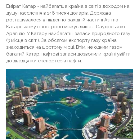
Емірат Катар - найбагатша країна в світі з доходом на
душу населення в 146 тисяч доларів. Держава
розташувалося в південно-західній частині Азії на
Катарському півострові і межує лише з Саудівською
Аравією. У Катару найбагатші запаси природного газу
(3 місце в світі). За обсягом експорту газу країна
знаходиться на шостому місці. Втім, не одним газом
багатий Катар, нафтові запаси дозволили країні увійти
до двадцятки експортерів нафти.