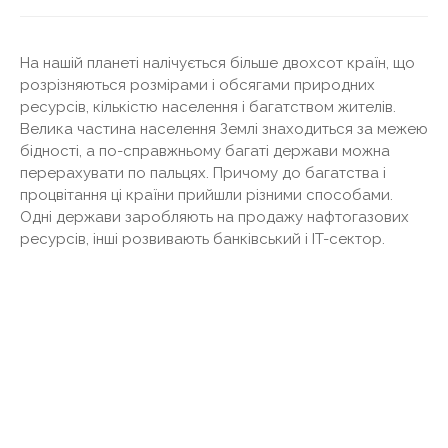
На нашій планеті налічується більше двохсот країн, що
розрізняються розмірами і обсягами природних
ресурсів, кількістю населення і багатством жителів.
Велика частина населення Землі знаходиться за межею
бідності, а по-справжньому багаті держави можна
перерахувати по пальцях. Причому до багатства і
процвітання ці країни прийшли різними способами.
Одні держави заробляють на продажу нафтогазових
ресурсів, інші розвивають банківський і IT-сектор.