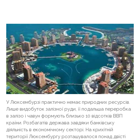
У Люксембурзі практично немає природних ресурсів.
Лише видобуток залізної руди, її подальша переробка
в залізо і чавун формують близько 10 відсотків ВВП
країни. Розбагатів держава завдяки банківську
діяльність в економічному секторі. На крихітній
території Люксембургу розташувалося понад двісті