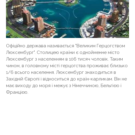
Офіційно держава називається "Великим Герцогством
Люксембург". Столицею країни є однойменне місто
Люксембург з населенням в 106 тисяч чоловік. Таким
чином, в головному місті герцогства проживає близько
1/6 всього населення. Люксембург знаходиться в
Західній Європі і відноситься до країн-карликам. Він не
має виходу до моря і межує з Німеччиною, Бельгією і
Францією.