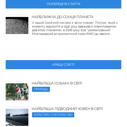
ПОПЕРЕДНЯ СТАТТЯ
НАЙБЛИЖЧА ДО СОНЦЯ ПЛАНЕТА
У нашій Сонячній системі є вісім планет. Плутон, який з
моменту відкриття в 1930 році вважався повноправною
дев'ятою планетою, в 2006 році був "розжалуваний"
Міжнародний астрономічний союз (МАС) до звання...
КРАЩІ СТАТТІ
НАЙБІЛЬША СОБАКА В СВІТІ
ПРИРОДА
НАЙБІЛЬША ПІДВОДНИЙ ЧОВЕН В СВІТІ
КУЛЬТУРА І СУСПІЛЬСТВО