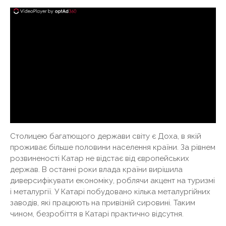
Столицею багатющого держави світу є Доха, в якій
проживає більше половини населення країни. За рівнем
розвиненості Катар не відстає від європейських
держав. В останні роки влада країни вирішила
диверсифікувати економіку, роблячи акцент на туризмі
і металургії. У Катарі побудовано кілька металургійних
заводів, які працюють на привізній сировині. Таким
чином, безробіття в Катарі практично відсутня.