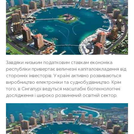
Завдяки низьким податковим ставкам економіка
республіки привертає величезні капіталовкладення від
сторонніх інвесторів. У країні активно розвиваються
виробництво електроніки та суднобудівництво. Крім
того, в Сінгапурі ведуться масштабні біотехнологічні
дослідження і широко розвинений освітній сектор.