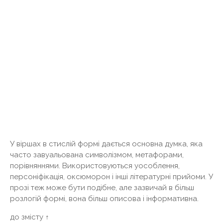
У віршах в стислій формі дається основна думка, яка
часто завуальована символізмом, метафорами,
порівняннями. Використовуються уособлення,
персоніфікація, оксюморон і інші літературні прийоми. У
прозі теж може бути подібне, але зазвичай в більш
розлогій формі, вона більш описова і інформативна.
до змісту ↑