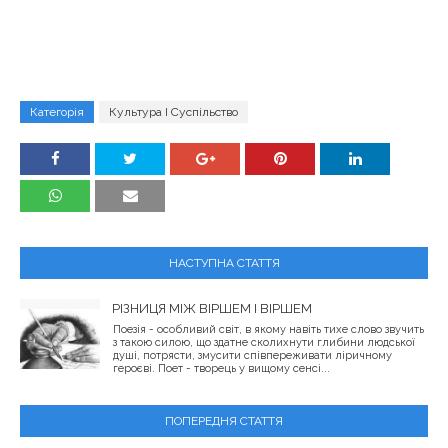
Категорія
Культура І Суспільство
НАСТУПНА СТАТТЯ
РІЗНИЦЯ МІЖ ВІРШЕМ І ВІРШЕМ
Поезія - особливий світ, в якому навіть тихе слово звучить
з такою силою, що здатне сколихнути глибини людської
душі, потрясти, змусити співпереживати ліричному
героєві. Поет - творець у вищому сенсі...
ПОПЕРЕДНЯ СТАТТЯ