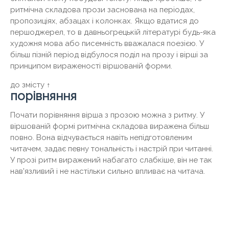
ритмічна складова прози заснована на періодах,
пропозиціях, абзацах і колонках. Якщо вдатися до
першоджерел, то в давньогрецькій літературі будь-яка
художня мова або писемність вважалася поезією. У
більш пізній період відбулося поділ на прозу і вірші за
принципом вираженості віршованій форми.
до змісту ↑
порівняння
Почати порівняння вірша з прозою можна з ритму. У
віршованій формі ритмічна складова виражена більш
повно. Вона відчувається навіть непідготовленим
читачем, задає певну тональність і настрій при читанні.
У прозі ритм виражений набагато слабкіше, він не так
нав'язливий і не настільки сильно впливає на читача.