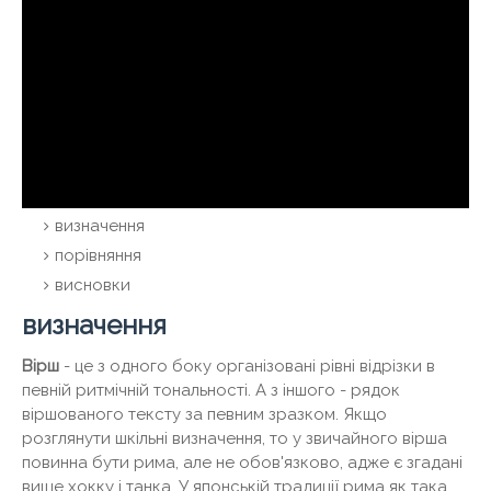
визначення
порівняння
висновки
визначення
Вірш
- це з одного боку організовані рівні відрізки в
певній ритмічній тональності. А з іншого - рядок
віршованого тексту за певним зразком. Якщо
розглянути шкільні визначення, то у звичайного вірша
повинна бути рима, але не обов'язково, адже є згадані
вище хокку і танка. У японській традиції рима як така