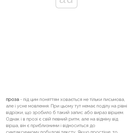
проза
- під цим поняттям ховається не тільки письмова,
але і усне мовлення. При цьому тут немає поділу на рівні
відрізки, що зробило б такий запис або вираз віршем.
Однак і в прозі є свій певний ритм, але на відміну від
вірша, він є приблизними і відноситься до
синтаксичному побудові тексту. Якщо простіше, то