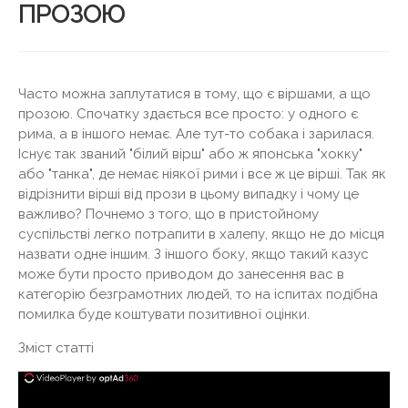
ПРОЗОЮ
Часто можна заплутатися в тому, що є віршами, а що
прозою. Спочатку здається все просто: у одного є
рима, а в іншого немає. Але тут-то собака і зарилася.
Існує так званий "білий вірш" або ж японська "хокку"
або "танка", де немає ніякої рими і все ж це вірші. Так як
відрізнити вірші від прози в цьому випадку і чому це
важливо? Почнемо з того, що в пристойному
суспільстві легко потрапити в халепу, якщо не до місця
назвати одне іншим. З іншого боку, якщо такий казус
може бути просто приводом до занесення вас в
категорію безграмотних людей, то на іспитах подібна
помилка буде коштувати позитивної оцінки.
Зміст статті