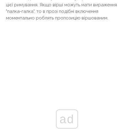
цієї римування. Якщо вірші можуть мати вираження
"палка-галка", то в прозі подібні включення
моментально роблять пропозицію віршованим.
ad