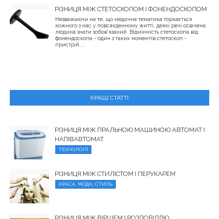
РІЗНИЦЯ МІЖ СТЕТОСКОПОМ І ФОНЕНДОСКОПОМ
Незважаючи на те, що медична тематика торкається
кожного з нас у повсякденному житті, деякі речі освічена
людина знати зобов'язаний. Відмінність стетоскопа від
фонендоскопа - один з таких моментів.стетоскоп -
пристрій,...
КРАЩІ СТАТТІ
РІЗНИЦЯ МІЖ ПРАЛЬНОЮ МАШИНОЮ АВТОМАТ І
НАПІВАВТОМАТ
ТЕХНОЛОГІЇ
РІЗНИЦЯ МІЖ СТИЛІСТОМ І ПЕРУКАРЕМ
КРАСА, МОДА, СТИЛЬ
РІЗНИЦЯ МІЖ ВІРШЕМ І РОЗПОВІДДЮ