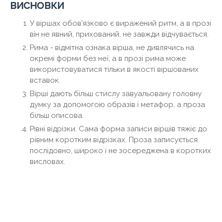
висновки
У віршах обов'язково є виражений ритм, а в прозі
він не явний, прихований, не завжди відчувається.
Рима - відмітна ознака вірша, не дивлячись на
окремі форми без неї, а в прозі рима може
використовуватися тільки в якості віршованих
вставок.
Вірші дають більш стислу завуальовану головну
думку за допомогою образів і метафор, а проза
більш описова.
Рівні відрізки. Сама форма записи віршів тяжіє до
рівним коротким відрізках. Проза записується
послідовно, широко і не зосереджена в коротких
висловах.