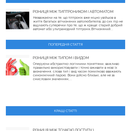
РІЗНИЦЯ МІЖ ТИПТРОНИКОМ І АВТОМАТОМ
Незважаючи на те, що тіптронік вже міцно увійшов в
життя багатьох вітчизняних автолюбителів, до сих пір не
вщухають суперечки про те, що ж краще: старий добрий
автомат або ультрамодний тіптронік.Вітчизняний...
ПОПЕРЕДНЯ СТАТТЯ
РІЗНИЦЯ МІЖ ТИПОМ І ВИДОМ
Оперуючи абстрактно-логічними поняттями, важливо
правильно використовувати і точно вживати в мові їх
визначення. слова тип і вид часом помилково вважають
синонімічний парою. Вони дійсно близькі, але не за
смисловим значенням,...
КРАЩІ СТАТТІ
РІЗНИЦЯ МІЖ ТОЧКОЮ ДОСТУПУ І