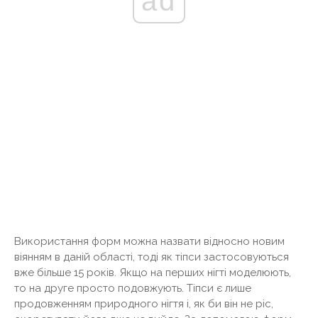
ad
Використання форм можна назвати відносно новим
віянням в даній області, тоді як тіпси застосовуються
вже більше 15 років. Якщо на перших нігті моделюють,
то на друге просто подовжують. Тіпси є лише
продовженням природного нігтя і, як би він не ріс,