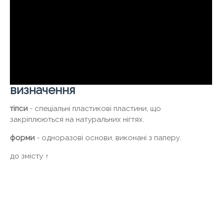
визначення
тіпси
- спеціальні пластикові пластини, що
закріплюються на натуральних нігтях.
форми
- одноразові основи, виконані з паперу.
до змісту ↑