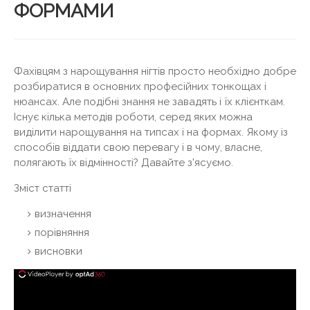
ФОРМАМИ
Фахівцям з нарощування нігтів просто необхідно добре
розбиратися в основних професійних тонкощах і
нюансах. Але подібні знання не завадять і їх клієнткам.
Існує кілька методів роботи, серед яких можна
виділити нарощування на типсах і на формах. Якому із
способів віддати свою перевагу і в чому, власне,
полягають їх відмінності? Давайте з'ясуємо.
Зміст статті
визначення
порівняння
висновки