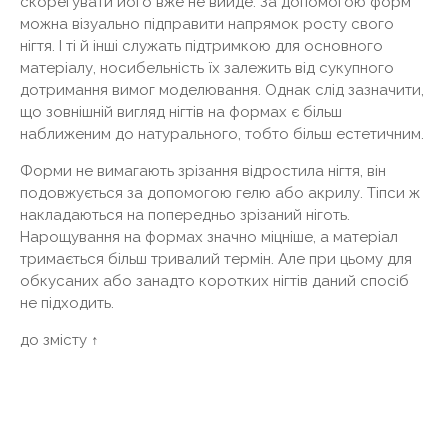
скорегувати його вже не вийде. За допомогою форм
можна візуально підправити напрямок росту свого
нігтя. І ті й інші служать підтримкою для основного
матеріалу, носибельність їх залежить від сукупного
дотримання вимог моделювання. Однак слід зазначити,
що зовнішній вигляд нігтів на формах є більш
наближеним до натурального, тобто більш естетичним.
Форми не вимагають зрізання відростила нігтя, він
подовжується за допомогою гелю або акрилу. Тіпси ж
накладаються на попередньо зрізаний ніготь.
Нарощування на формах значно міцніше, а матеріал
тримається більш тривалий термін. Але при цьому для
обкусаних або занадто коротких нігтів даний спосіб
не підходить.
до змісту ↑