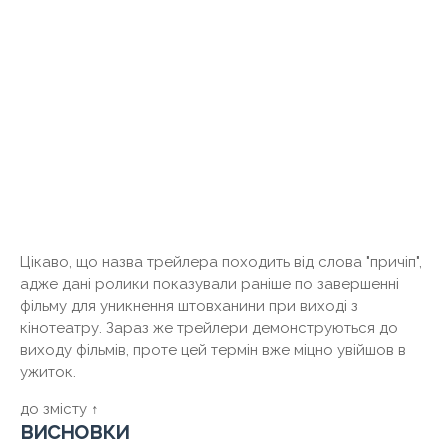
Цікаво, що назва трейлера походить від слова "причіп",
адже дані ролики показували раніше по завершенні
фільму для уникнення штовханини при виході з
кінотеатру. Зараз же трейлери демонструються до
виходу фільмів, проте цей термін вже міцно увійшов в
ужиток.
до змісту ↑
висновки