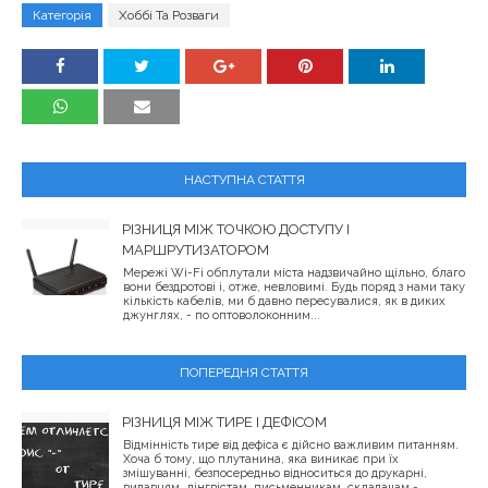
Категорія
Хоббі Та Розваги
НАСТУПНА СТАТТЯ
РІЗНИЦЯ МІЖ ТОЧКОЮ ДОСТУПУ І
МАРШРУТИЗАТОРОМ
Мережі Wi-Fi обплутали міста надзвичайно щільно, благо
вони бездротові і, отже, невловимі. Будь поряд з нами таку
кількість кабелів, ми б давно пересувалися, як в диких
джунглях, - по оптоволоконним...
ПОПЕРЕДНЯ СТАТТЯ
РІЗНИЦЯ МІЖ ТИРЕ І ДЕФІСОМ
Відмінність тире від дефіса є дійсно важливим питанням.
Хоча б тому, що плутанина, яка виникає при їх
змішуванні, безпосередньо відноситься до друкарні,
видавцям, лінгвістам, письменникам, складачам -