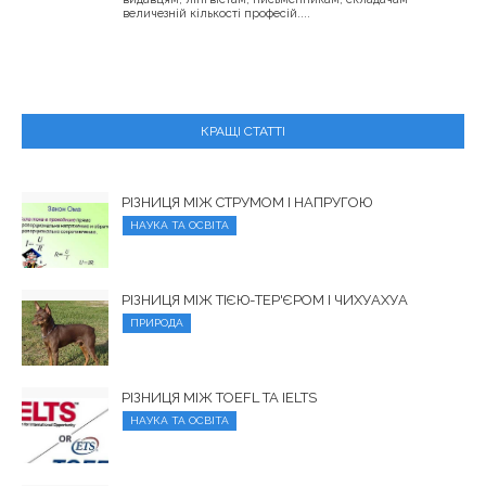
величезній кількості професій....
КРАЩІ СТАТТІ
РІЗНИЦЯ МІЖ СТРУМОМ І НАПРУГОЮ
НАУКА ТА ОСВІТА
РІЗНИЦЯ МІЖ ТІЄЮ-ТЕР'ЄРОМ І ЧИХУАХУА
ПРИРОДА
РІЗНИЦЯ МІЖ TOEFL ТА IELTS
НАУКА ТА ОСВІТА