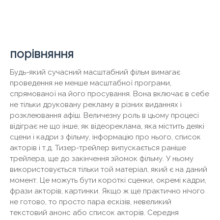
порівняння
Будь-який сучасний масштабний фільм вимагає
проведення не менше масштабної програми,
спрямованої на його просування. Вона включає в себе
не тільки друковану рекламу в різних виданнях і
розклеювання афіш. Величезну роль в цьому процесі
відіграє не що інше, як відеореклама, яка містить деякі
сцени і кадри з фільму, інформацію про нього, список
акторів і т.д. Тизер-трейлер випускається раніше
трейлера, ще до закінчення зйомок фільму. У ньому
використовується тільки той матеріал, який є на даний
момент. Це можуть бути короткі сценки, окремі кадри,
фрази акторів, картинки. Якщо ж ще практично нічого
не готово, то просто пара ескізів, невеликий
текстовий анонс або список акторів. Середня