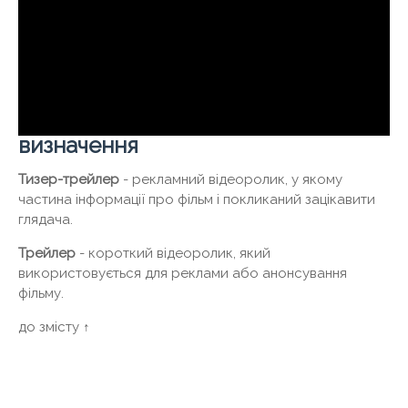
визначення
Тизер-трейлер
- рекламний відеоролик, у якому
частина інформації про фільм і покликаний зацікавити
глядача.
Трейлер
- короткий відеоролик, який
використовується для реклами або анонсування
фільму.
до змісту ↑