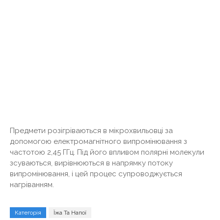
Предмети розігріваються в мікрохвильовці за
допомогою електромагнітного випромінювання з
частотою 2,45 ГГц. Під його впливом полярні молекули
зсуваються, вирівнюються в напрямку потоку
випромінювання, і цей процес супроводжується
нагріванням.
Категорія
Їжа Та Напої