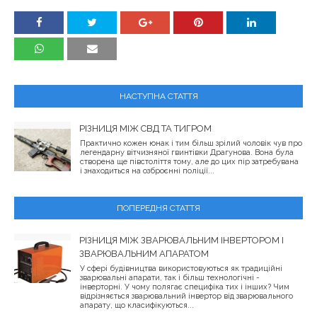
НАСТУПНА СТАТТЯ
РІЗНИЦЯ МІЖ СВД ТА ТИГРОМ
Практично кожен юнак і тим більш зрілий чоловік чув про
легендарну вітчизняної гвинтівки Драгунова. Вона була
створена ще півстоліття тому, але до цих пір затребувана
і знаходиться на озброєнні поліції...
ПОПЕРЕДНЯ СТАТТЯ
РІЗНИЦЯ МІЖ ЗВАРЮВАЛЬНИМ ІНВЕРТОРОМ І
ЗВАРЮВАЛЬНИМ АПАРАТОМ
У сфері будівництва використовуються як традиційні
зварювальні апарати, так і більш технологічні -
інверторні. У чому полягає специфіка тих і інших? Чим
відрізняється зварювальний інвертор від зварювального
апарату, що класифікуються...