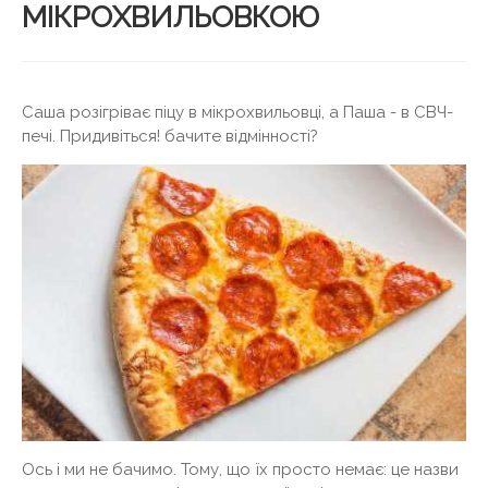
МІКРОХВИЛЬОВКОЮ
Саша розігріває піцу в мікрохвильовці, а Паша - в СВЧ-
печі. Придивіться! бачите відмінності?
Ось і ми не бачимо. Тому, що їх просто немає: це назви