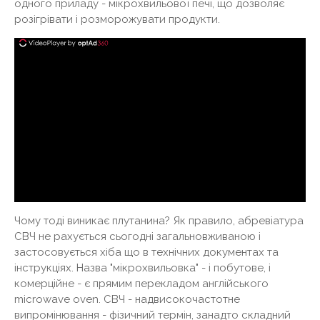
одного приладу - мікрохвильової печі, що дозволяє
розігрівати і розморожувати продукти.
Чому тоді виникає плутанина? Як правило, абревіатура
СВЧ не рахується сьогодні загальновживаною і
застосовується хіба що в технічних документах та
інструкціях. Назва "мікрохвильовка" - і побутове, і
комерційне - є прямим перекладом англійського
microwave oven. СВЧ - надвисокочастотне
випромінювання - фізичний термін, занадто складний