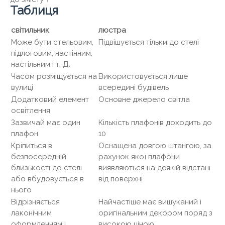
Таблиця
світильник
люстра
Може бути стельовим,
Підвішується тільки до стелі
підлоговим, настінним,
настільним і т. Д.
Часом розміщується на
Використовується лише
вулиці
всередині будівель
Додатковий елемент
Основне джерело світла
освітлення
Зазвичай має один
Кількість плафонів доходить до
плафон
10
Кріпиться в
Оснащена довгою штангою, за
безпосередній
рахунок якої плафони
близькості до стелі
виявляються на деякій відстані
або вбудовується в
від поверхні
нього
Відрізняється
Найчастіше має вишуканий і
лаконічним
оригінальним декором поряд з
оформленням і
високою ціною