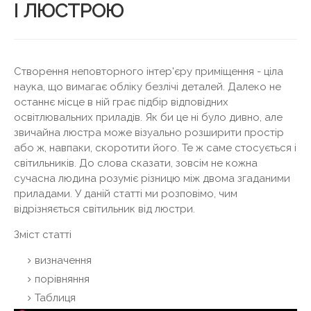
І ЛЮСТРОЮ
Створення неповторного інтер'єру приміщення - ціла
наука, що вимагає обліку безлічі деталей. Далеко не
останнє місце в ній грає підбір відповідних
освітлювальних приладів. Як би це ні було дивно, але
звичайна люстра може візуально розширити простір
або ж, навпаки, скоротити його. Те ж саме стосується і
світильників. До слова сказати, зовсім не кожна
сучасна людина розуміє різницю між двома згаданими
приладами. У даній статті ми розповімо, чим
відрізняється світильник від люстри.
Зміст статті
визначення
порівняння
Таблиця