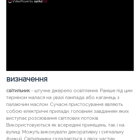
визначення
світильник
- штучне джерело освітлення. Раніше під цим
терміном малася на увазі лампада або каганець з
палаючим маслом. Сучасні пристосування являють
собою електричні прилади, головним завданням яких
виступає розсіювання світлових потоків.
Використовуються як всередині приміщень, так і на
вулиці. Можуть виконувати декоративну і сигнальну
функції. Світильники складаються з двох частин: