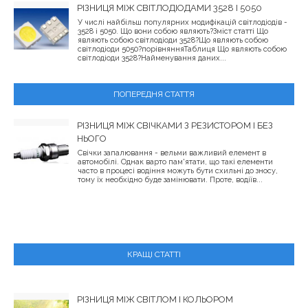
РІЗНИЦЯ МІЖ СВІТЛОДІОДАМИ 3528 І 5050
У числі найбільш популярних модифікацій світлодіодів -
3528 і 5050. Що вони собою являють?Зміст статті Що
являють собою світлодіоди 3528?Що являють собою
світлодіоди 5050?порівнянняТаблиця Що являють собою
світлодіоди 3528?Найменування даних...
ПОПЕРЕДНЯ СТАТТЯ
РІЗНИЦЯ МІЖ СВІЧКАМИ З РЕЗИСТОРОМ І БЕЗ
НЬОГО
Свічки запалювання - вельми важливий елемент в
автомобілі. Однак варто пам'ятати, що такі елементи
часто в процесі водіння можуть бути схильні до зносу,
тому їх необхідно буде замінювати. Проте, водіїв...
КРАЩІ СТАТТІ
РІЗНИЦЯ МІЖ СВІТЛОМ І КОЛЬОРОМ