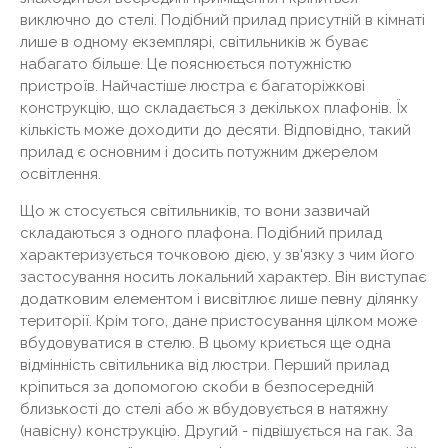
виключно до стелі. Подібний прилад присутній в кімнаті
лише в одному екземплярі, світильників ж буває
набагато більше. Це пояснюється потужністю
пристроїв. Найчастіше люстра є багаторіжкові
конструкцію, що складається з декількох плафонів. Їх
кількість може доходити до десяти. Відповідно, такий
прилад є основним і досить потужним джерелом
освітлення.
Що ж стосується світильників, то вони зазвичай
складаються з одного плафона. Подібний прилад
характеризується точковою дією, у зв'язку з чим його
застосування носить локальний характер. Він виступає
додатковим елементом і висвітлює лише певну ділянку
території. Крім того, дане пристосування цілком може
вбудовуватися в стелю. В цьому криється ще одна
відмінність світильника від люстри. Перший прилад
кріпиться за допомогою скоби в безпосередній
близькості до стелі або ж вбудовується в натяжну
(навісну) конструкцію. Другий - підвішується на гак. За