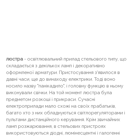
люстра
- освітлювальний прилад стельового типу, що
складається з декількох ламп і декоративно
оформленої арматури. Пристосування з'явилося в
давні часи, ще до винаходу електрики. Тоді воно
носило назву "панікадило", і головну функцію в ньому
виконували свічки. На той момент люстра була
предметом розкоші і прикраси. Сучасні
електроприлади мало схожі на своїх прабатьків,
багато хто з них обладнуються світлорегуляторами і
пультами дистанційного керування. Крім звичайних
ламп розжарювання, в стельових пристроях
використовуються діодні, люмінесцентні і галогенні