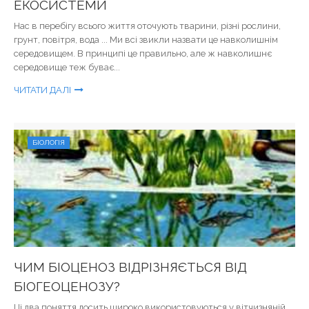
ЕКОСИСТЕМИ
Нас в перебігу всього життя оточують тварини, різні рослини,
грунт, повітря, вода ... Ми всі звикли назвати це навколишнім
середовищем. В принципі це правильно, але ж навколишнє
середовище теж буває...
ЧИТАТИ ДАЛІ
БІОЛОГІЯ
ЧИМ БІОЦЕНОЗ ВІДРІЗНЯЄТЬСЯ ВІД
БІОГЕОЦЕНОЗУ?
Ці два поняття досить широко використовуються у вітчизняній