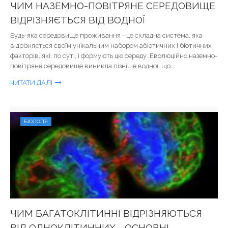
ЧИМ НАЗЕМНО-ПОВІТРЯНЕ СЕРЕДОВИЩЕ
ВІДРІЗНЯЄТЬСЯ ВІД ВОДНОЇ
Будь-яка середовище проживання - це складна система, яка
відрізняється своїм унікальним набором абіотичних і біотичних
факторів, які, по суті, і формують цю середу. Еволюційно наземно-
повітряне середовище виникла пізніше водної, що...
ЧИТАТИ ДАЛІ
БІОЛОГІЯ
ЧИМ БАГАТОКЛІТИННІ ВІДРІЗНЯЮТЬСЯ
ВІД ОДНОКЛІТИННИХ - ОСНОВНІ