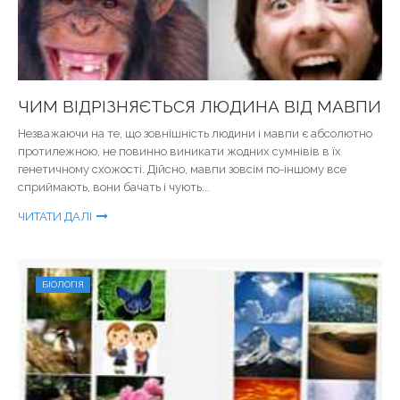
ЧИМ ВІДРІЗНЯЄТЬСЯ ЛЮДИНА ВІД МАВПИ
Незважаючи на те, що зовнішність людини і мавпи є абсолютно
протилежною, не повинно виникати жодних сумнівів в їх
генетичному схожості. Дійсно, мавпи зовсім по-іншому все
сприймають, вони бачать і чують...
ЧИТАТИ ДАЛІ
БІОЛОГІЯ