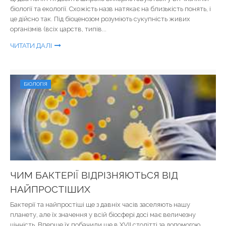
біології та екології. Схожість назв натякає на близькість понять, і
це дійсно так. Під біоценозом розуміють сукупність живих
організмів (всіх царств, типів...
ЧИТАТИ ДАЛІ
БІОЛОГІЯ
ЧИМ БАКТЕРІЇ ВІДРІЗНЯЮТЬСЯ ВІД
НАЙПРОСТІШИХ
Бактерії та найпростіші ще з давніх часів заселяють нашу
планету, але їх значення у всій біосфері досі має величезну
цінність. Вперше їх побачили ще в XVII столітті за допомогою