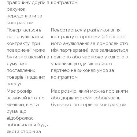
правочину другій в
контрактом
рахунок
передоплати за
контрактом
Повертається в
Повертається в разі виконання
разі анулювання
контракту сторонами (або в разі
контракту, при
його анулювання за домовленістю
поверненні може
між партнерами), але залишається
бути зменшений на
повністю або частково у одного з
суму вже
учасників угоди, якщо його
поставлених
партнер не виконав умов за
товарів і наданих
контрактом
послуг
Має розмір
Має розмір, який можна порівняти
зазвичай істотно
або дорівнює сумі зобов'язань
менший, ніж та
будь-якої зі сторін за контрактом
сума, що
відображає
зобов'язання будь-
якої з сторін за