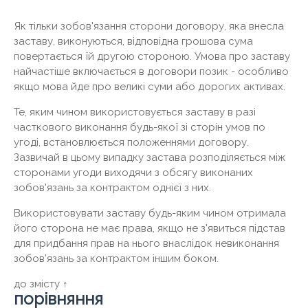
Як тільки зобов'язання сторони договору, яка внесла
заставу, виконуються, відповідна грошова сума
повертається їй другою стороною. Умова про заставу
найчастіше включається в договори позик - особливо
якщо мова йде про великі суми або дорогих активах.
Те, яким чином використовується заставу в разі
часткового виконання будь-якої зі сторін умов по
угоді, встановлюється положеннями договору.
Зазвичай в цьому випадку застава розподіляється між
сторонами угоди виходячи з обсягу виконаних
зобов'язань за контрактом однієї з них.
Використовувати заставу будь-яким чином отримала
його сторона не має права, якщо не з'явиться підстав
для придбання прав на нього внаслідок невиконання
зобов'язань за контрактом іншим боком.
до змісту ↑
порівняння