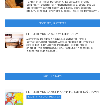
найрізноманітніші матеріали, що дозволяє істотно
розширити асортимент пропонованих виробів. Все це
різноманіття валить покупців в деяку розгубленість і
ставить їх перед нелегким вибором, яким же матеріалу...
ПОПЕРЕДНЯ СТАТТЯ
РІЗНИЦЯ МІЖ ЗАКОНОМ І ЗВИЧАЄМ
Далеко не всі сфери людських відносин можна
регламентувати правом. До сих пір в різних куточках
земної кулі діють звичаї, ігнорування яких може
спричинити відповідальність. Наскільки правомірно
відносити їх до джерел...
КРАЩІ СТАТТІ
РІЗНИЦЯ МІЖ ЗАХІДНИКАМИ І СЛОВ'ЯНОФІЛАМИ
КУЛЬТУРА І СУСПІЛЬСТВО