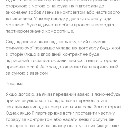
стороною з метою фінансування підготовки до
виконання зобов'язань за контрактом або часткового
їх виконання. У цьому випадку дана сторона угоди,
можливо, буде відчувати себе в процесі взаємодії з
партнером значно комфортніше.
Слід відрізняти аванс від завдатку, який є сумою,
стимулюючої подальше укладання договору будь-якої
зі сторін (якщо відповідний контракт не буде
підписаний, то завдаток залишається в іншої сторони
правовідносин). Але завдаток може бути порівнянний
за сумою з авансом.
Реклама
Якщо договір, за яким переданий аванс, з яких-небудь
причин анулюється, то відповідна передоплата в
загальному випадку повертається внесла його стороні.
Однак якщо її партнер вже встиг поставити частину
товару за контрактом або надати деякі послуги, він
має право відняти від авансу оплату за них (якщо інше