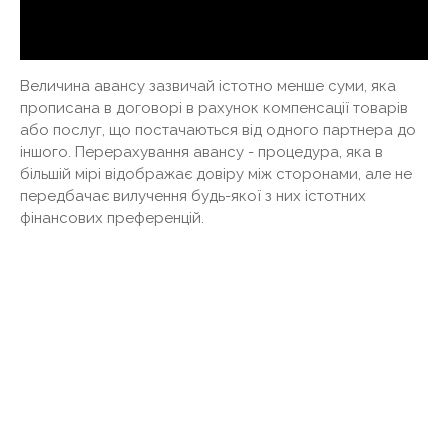
Величина авансу зазвичай істотно менше суми, яка
прописана в договорі в рахунок компенсації товарів
або послуг, що постачаються від одного партнера до
іншого. Перерахування авансу - процедура, яка в
більшій мірі відображає довіру між сторонами, але не
передбачає вилучення будь-якої з них істотних
фінансових преференцій.