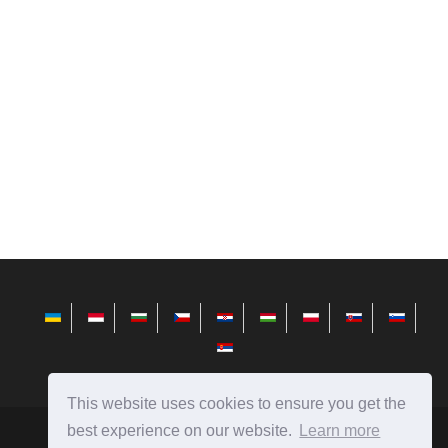
This website uses cookies to ensure you get the
best experience on our website.
Learn more
avktarget.com
Ⓒ
2026