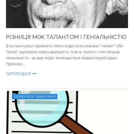
РІЗНИЦЯ МІЖ ТАЛАНТОМ І ГЕНІАЛЬНІСТЮ
В останні роки прийнято легко кидатися словами "талант" або
"геній", оцінюючи чиюсь діяльність. Але ж талант і тим більше
геніальність - це дар згори, який дається людині вкрай рідко.
Причому...
ЧИТАТИ ДАЛІ
ПСИХОЛОГІЯ І ВІДНОСИНИ