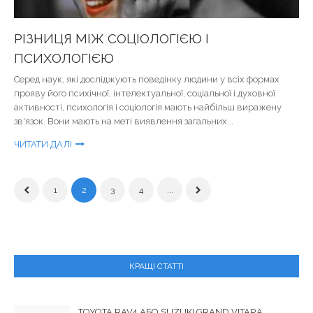
РІЗНИЦЯ МІЖ СОЦІОЛОГІЄЮ І
ПСИХОЛОГІЄЮ
Серед наук, які досліджують поведінку людини у всіх формах
прояву його психічної, інтелектуальної, соціальної і духовної
активності, психологія і соціологія мають найбільш виражену
зв'язок. Вони мають на меті виявлення загальних...
ЧИТАТИ ДАЛІ
1
2
3
4
...
КРАЩІ СТАТТІ
TOYOTA RAV4 АБО SUZUKI GRAND VITARA