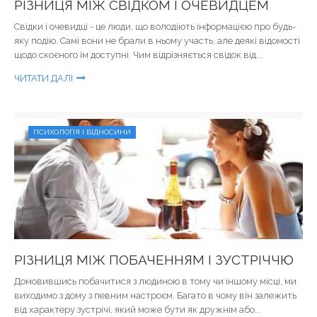
РІЗНИЦЯ МІЖ СВІДКОМ І ОЧЕВИДЦЕМ
Свідки і очевидці - це люди, що володіють інформацією про будь-
яку подію. Самі вони не брали в ньому участь, але деякі відомості
щодо скоєного їм доступні. Чим відрізняється свідок від...
ЧИТАТИ ДАЛІ
ПСИХОЛОГІЯ І ВІДНОСИНИ
РІЗНИЦЯ МІЖ ПОБАЧЕННЯМ І ЗУСТРІЧЧЮ
Домовившись побачитися з людиною в тому чи іншому місці, ми
виходимо з дому з певним настроєм. Багато в чому він залежить
від характеру зустрічі, який може бути як дружнім або...