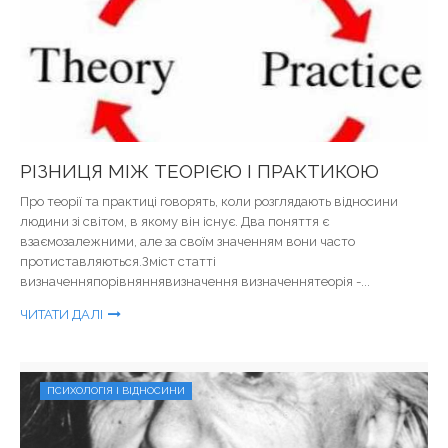
РІЗНИЦЯ МІЖ ТЕОРІЄЮ І ПРАКТИКОЮ
Про теорії та практиці говорять, коли розглядають відносини
людини зі світом, в якому він існує. Два поняття є
взаємозалежними, але за своїм значенням вони часто
протиставляються.Зміст статті
визначенняпорівняннявизначення визначеннятеорія -...
ЧИТАТИ ДАЛІ
ПСИХОЛОГІЯ І ВІДНОСИНИ