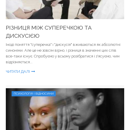
РІЗНИЦЯ МІЖ СУПЕРЕЧКОЮ ТА
ДИСКУСІЄЮ
Іноді поняття "суперечка" і "дискусія" вживаються як абсолютні
синоніми. Але це не зовсім вірно, і різниця в значенні цих слів
все-таки існує. Спробуємо у всьому розібратися і з'ясуємо, чим
відрізняється...
ЧИТАТИ ДАЛІ
ПСИХОЛОГІЯ І ВІДНОСИНИ