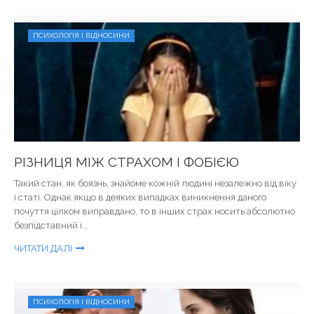
ПСИХОЛОГІЯ І ВІДНОСИНИ
РІЗНИЦЯ МІЖ СТРАХОМ І ФОБІЄЮ
Такий стан, як боязнь, знайоме кожній людині незалежно від віку
і статі. Однак якщо в деяких випадках виникнення даного
почуття цілком виправдано, то в інших страх носить абсолютно
безпідставний і...
ЧИТАТИ ДАЛІ
ПСИХОЛОГІЯ І ВІДНОСИНИ