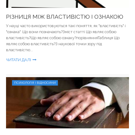
РІЗНИЦЯ МІЖ ВЛАСТИВІСТЮ І ОЗНАКОЮ
У науці часто використовуються такі поняття, як "властивість" і
"ознака". Що вони позначають?Зміст статті Що являє собою
властивість?Що являє собою ознаку?порівнянняТаблиця Що
являє собою властивість?З наукової точки зору під
властивістю...
ЧИТАТИ ДАЛІ
ПСИХОЛОГІЯ І ВІДНОСИНИ