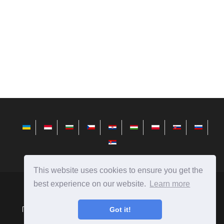
This website uses cookies to ensure you get the
best experience on our website.
Learn more
avktarget.com
Ⓒ
2026
Got it!
Порівняння людей, предметів, явищ, автомобілів, їжі і
багато іншого.