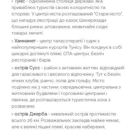
Туніс
- однойменна столиця держави, яка
приваблює туристів своєю колоритністю та
історією. У центрі міста розташований "Старе місто",
що нагадує ілюстрації до казок Шехерезади:
блошині ринки, штовханина, незвичайні східні
товари, мечеті.
Хаммамет
- центр таласотерапії і один з
найпопулярніших курортів Тунісу. Він поєднує в собі
шикарні доглянуті пляжі, СПА-центри, безліч
ресторанів і барів.
острів Сусс
- район з активним життям, відповідний
для галасливого і веселого відпочинку. Тут є безліч
нічних клубів, ранчо, полів для гольфу. Місто
поділено на 3 частини: середньовічна, центральна з
житловими будівлями і торговими центрами і
північна, де розташовується туристична зона з
розвагами.
острів Джерба
- невеликий острів протяжністю
всього 26 км. Розважальних закладів майже немає,
але є великі піщані пляжі, красиві набережні,