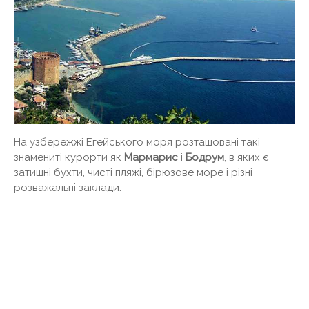
На узбережжі Егейського моря розташовані такі
знамениті курорти як
Мармарис
і
Бодрум
, в яких є
затишні бухти, чисті пляжі, бірюзове море і різні
розважальні заклади.