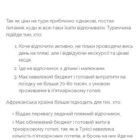
Так як ціни на тури приблизно однакові, постає
питання, куди ж все-таки їхати відпочивати. Туреччина
підійде тим, хто:
Хоче відпочити активно, не тільки проводячи весь
день на пляжі, але і відвідуючи екскурсії та цікаві
місця.
Їде на відпочинок з дітьми і малюками.
Має невеликий бюджет і готовий витратити на
поїздку не більше 70-80 тисяч, з умовою
проживання в п'ятизірковому готелі.
Африканська країна більше підходить для тих, хто:
Віддає перевагу ледачий пляжний відпочинок.
Має обмежений бюджет і готовий жити в
тризірковому готелі, так як в Тунісі невелика
кількість п'ятизіркових готелів, а бронь на них йде на