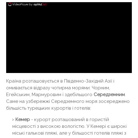
Країна розташовується в Південно-Західній Азії і
омивається відразу чотирма морями: Чорним,
Егейським, Мармуровим і здебільшого
Середземним
.
Саме на узбережжі Середземного моря зосереджено
більшість турецьких курортів і готелів:
Кемер
- курорт розташований в гористій
місцевості з високою вологістю. У Кемері є широкі
міські галькові пляжі, але у більшості готелів пляжі з