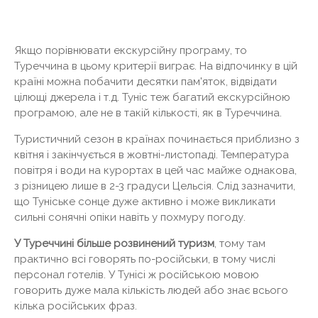
Якщо порівнювати екскурсійну програму, то
Туреччина в цьому критерії виграє. На відпочинку в цій
країні можна побачити десятки пам'яток, відвідати
цілющі джерела і т.д. Туніс теж багатий екскурсійною
програмою, але не в такій кількості, як в Туреччина.
Туристичний сезон в країнах починається приблизно з
квітня і закінчується в жовтні-листопаді. Температура
повітря і води на курортах в цей час майже однакова,
з різницею лише в 2-3 градуси Цельсія. Слід зазначити,
що Туніське сонце дуже активно і може викликати
сильні сонячні опіки навіть у похмуру погоду.
У Туреччині більше розвинений туризм
, тому там
практично всі говорять по-російськи, в тому числі
персонал готелів. У Тунісі ж російською мовою
говорить дуже мала кількість людей або знає всього
кілька російських фраз.