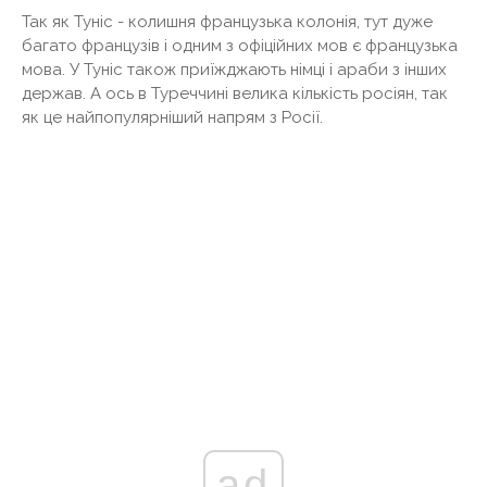
Так як Туніс - колишня французька колонія, тут дуже
багато французів і одним з офіційних мов є французька
мова. У Туніс також приїжджають німці і араби з інших
держав. А ось в Туреччині велика кількість росіян, так
як це найпопулярніший напрям з Росії.
ad