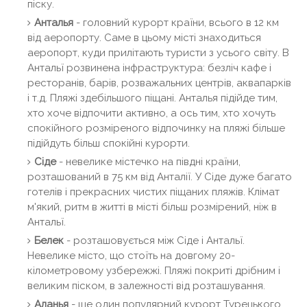
піску.
Анталья
- головний курорт країни, всього в 12 км
від аеропорту. Саме в цьому місті знаходиться
аеропорт, куди прилітають туристи з усього світу. В
Антальї розвинена інфраструктура: безліч кафе і
ресторанів, барів, розважальних центрів, аквапарків
і т.д. Пляжі здебільшого піщані. Анталья підійде тим,
хто хоче відпочити активно, а ось тим, хто хочуть
спокійного розміреного відпочинку на пляжі більше
підійдуть більш спокійні курорти.
Сіде
- невелике містечко на півдні країни,
розташований в 75 км від Анталії. У Сіде дуже багато
готелів і прекрасних чистих піщаних пляжів. Клімат
м'який, ритм в житті в місті більш розмірений, ніж в
Антальї.
Белек
- розташовується між Сіде і Антальї.
Невелике місто, що стоїть на довгому 20-
кілометровому узбережжі. Пляжі покриті дрібним і
великим піском, в залежності від розташування.
Аланья
- ще один популярний курорт Турецького