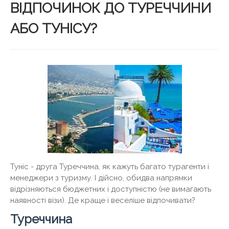
ВІДПОЧИНОК ДО ТУРЕЧЧИНИ
АБО ТУНІСУ?
Туніс - друга Туреччина, як кажуть багато турагенти і
менеджери з туризму. І дійсно, обидва напрямки
відрізняються бюджетних і доступністю (не вимагають
наявності візи). Де краще і веселіше відпочивати?
Туреччина