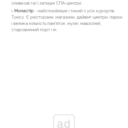
оливкові гаї і затишні СПА-центри.
Монастір
- найспокійніше і тихий з усіх курортів
Тунісу. Є ресторани, магазини, дайвінг-центри, парки
і велика кількість пам'яток: музеї, мавзолей,
старовинний порт і ін.
ad