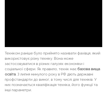
Техніком раніше було прийнято називати фахівця, який
використовує різну техніку. Вона може
застосовуватися в різних галузях економіки і
соціальної сфери. Як правило, технік має
базова вища
освіта
. З липня минулого року в РФ діють державні
профстандарти до вимог, в тому числі для техніків. У
них позначається кваліфікація техніка, його функції та
інші параметри.