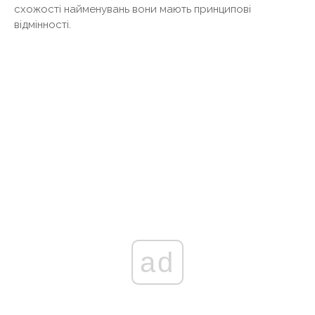
схожості найменувань вони мають принципові
відмінності.
ad