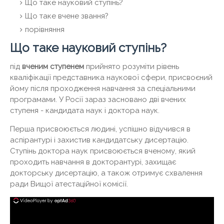
Що таке науковий ступінь?
Що таке вчене звання?
порівняння
Що таке науковий ступінь?
під
вченим ступенем
прийнято розуміти рівень
кваліфікації представника наукової сфери, присвоєний
йому після проходження навчання за спеціальними
програмами. У Росії зараз засновано дві вчених
ступеня - кандидата наук і доктора наук.
Перша присвоюється людині, успішно відучився в
аспірантурі і захистив кандидатську дисертацію.
Ступінь доктора наук присвоюється вченому, який
проходить навчання в докторантурі, захищає
докторську дисертацію, а також отримує схвалення
ради Вищої атестаційної комісії.