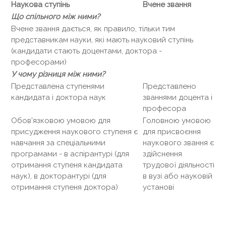
Наукова ступінь
Вчене звання
Що спільного між ними?
Вчене звання дається, як правило, тільки тим
представникам науки, які мають науковий ступінь
(кандидати стають доцентами, доктора -
професорами)
У чому різниця між ними?
Представлена ​​ступенями
Представлено
кандидата і доктора наук
званнями доцента і
професора
Обов'язковою умовою для
Головною умовою
присудження наукового ступеня є
для присвоєння
навчання за спеціальними
наукового звання є
програмами - в аспірантурі (для
здійснення
отримання ступеня кандидата
трудової діяльності
наук), в докторантурі (для
в вузі або науковій
отримання ступеня доктора)
установі