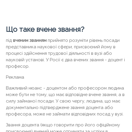
Що таке вчене звання?
під
вченим званням
прийнято розуміти рівень посади
представника наукової сфери, присвоєний йому в
процесі здійснення трудової діяльності в вузі або
науковій установі. У Росії є два вчених звання - доцент і
професор.
Реклама
Важливий нюанс - доцентом або професором людина
може бути не тому, що має відповідне вчене звання, а в
силу займаної посади. У свою чергу, людина, що має
документально підтверджене звання доцента або
професора, може не займати відповідних посад у вузі.
Звання доцента (якщо говорити про його офіційному
присвоєння) вчений може отримати за успіхи в