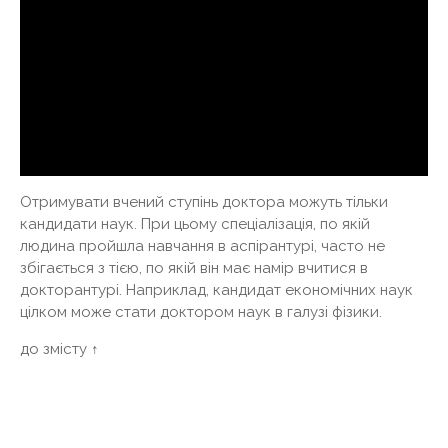
Отримувати вчений ступінь доктора можуть тільки
кандидати наук. При цьому спеціалізація, по якій
людина пройшла навчання в аспірантурі, часто не
збігається з тією, по якій він має намір вчитися в
докторантурі. Наприклад, кандидат економічних наук
цілком може стати доктором наук в галузі фізики.
до змісту ↑