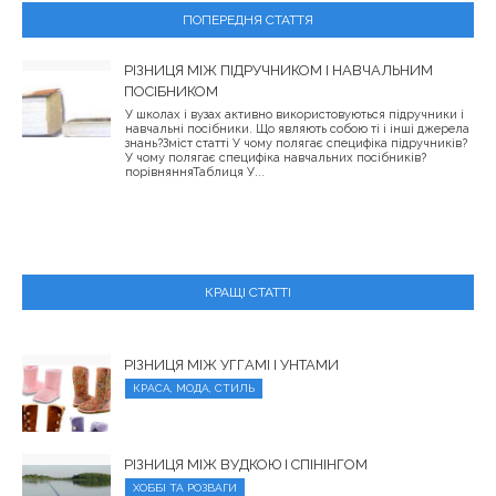
ПОПЕРЕДНЯ СТАТТЯ
РІЗНИЦЯ МІЖ ПІДРУЧНИКОМ І НАВЧАЛЬНИМ
ПОСІБНИКОМ
У школах і вузах активно використовуються підручники і
навчальні посібники. Що являють собою ті і інші джерела
знань?Зміст статті У чому полягає специфіка підручників?
У чому полягає специфіка навчальних посібників?
порівнянняТаблиця У...
КРАЩІ СТАТТІ
РІЗНИЦЯ МІЖ УГГАМІ І УНТАМИ
КРАСА, МОДА, СТИЛЬ
РІЗНИЦЯ МІЖ ВУДКОЮ І СПІНІНГОМ
ХОББІ ТА РОЗВАГИ