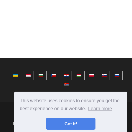
This website uses cookies to ensure you get the
best experience on our website.
Learn more
avktarget.com
Ⓒ
2026
Got it!
Порівняння людей, предметів, явищ, автомобілів, їжі і
багато іншого.